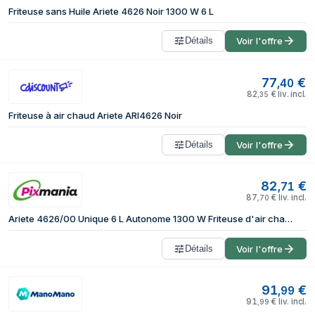
Friteuse sans Huile Ariete 4626 Noir 1300 W 6 L
Détails
Voir l'offre
77
€
,
40
82
€
liv. incl.
,
35
Friteuse à air chaud Ariete ARI4626 Noir
Détails
Voir l'offre
82
€
,
71
87
€
liv. incl.
,
70
Ariete 4626/00 Unique 6 L Autonome 1300 W Friteuse d'air chaud Noir - Neuf
Détails
Voir l'offre
91
€
,
99
91
€
liv. incl.
,
99