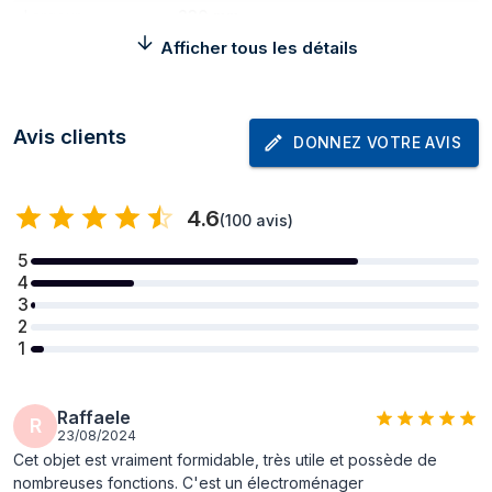
Largeur
230 mm
Afficher tous les détails
Profondeur
350 mm
Hauteur
330 mm
Avis clients
Poids
4,2 kg
DONNEZ VOTRE AVIS
Poids du paquet
4,6 kg
4.6
Puissance
(
100 avis
)
5
Puissance
1300 W
4
3
Indication
2
1
Écran integré
Oui
Type d'écran
LED
Raffaele
R
23/08/2024
Design
Cet objet est vraiment formidable, très utile et possède de
nombreuses fonctions. C'est un électroménager