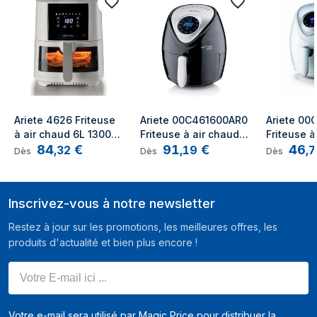
Ariete 4626 Friteuse 
Ariete 00C461600AR0 
Ariete 00
à air chaud 6L 1300W 
Friteuse à air chaud 
Friteuse à
84
€
91
€
46
Blanc
2,6L 1300W Noir, 
3,5L 1300W
,
32
,
19
,
7
Dès
Dès
Dès
Argent
Blanc
Inscrivez-vous à notre newsletter
Restez à jour sur les promotions, les meilleures offres, les
produits d'actualité et bien plus encore !
Votre E-mail ici ...
Votre e-mail sera utilisé par Magic Price pour distribuer la