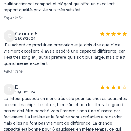
Type de
Unique
multifonctionnel compact et élégant qui offre un excellent
construction
rapport qualité-prix. Je suis très satisfait.
Couleur du produit
Noir
Pays :
Italie
Cuve amovible
Oui
Carmen S.
C
Type de
Tactile
21/08/2024
J'ai acheté ce produit en promotion et je dois dire que c'est
commande
vraiment excellent. J'avais espéré une capacité différente, car
Placement de
Autonome
il est très long et j'aurais préféré qu'il soit plus large, mais c'est
l'appareil
quand même excellent.
Pays :
Italie
Poignée(s)
Oui
Couleur de
Noir
D.
D
panneau de
19/08/2024
commande
Le friteur possède un menu très utile pour les choses courantes
comme les chips. Les litres, bien sûr, et non les litres. Le grand
Nombre de paniers
1
panier doit être penché vers l'arrière sinon il ne s'insère pas
à frites
facilement. La lumière et la fenêtre sont agréables à regarder
mais elles ne font pas vraiment de différence. La grande
Fenêtre
Oui
capacité est bonne pour 6 saucisses en même temps, ce qui
transparente pour