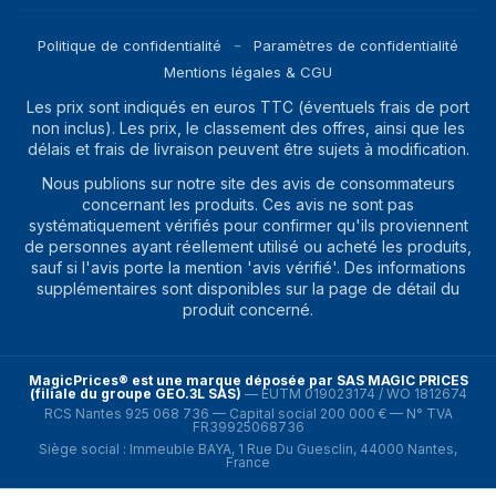
Politique de confidentialité
Paramètres de confidentialité
Mentions légales & CGU
Les prix sont indiqués en euros TTC (éventuels frais de port
non inclus). Les prix, le classement des offres, ainsi que les
délais et frais de livraison peuvent être sujets à modification.
Nous publions sur notre site des avis de consommateurs
concernant les produits. Ces avis ne sont pas
systématiquement vérifiés pour confirmer qu'ils proviennent
de personnes ayant réellement utilisé ou acheté les produits,
sauf si l'avis porte la mention 'avis vérifié'. Des informations
supplémentaires sont disponibles sur la page de détail du
produit concerné.
MagicPrices® est une marque déposée par SAS MAGIC PRICES
(filiale du groupe GEO.3L SAS)
—
EUTM 019023174 / WO 1812674
RCS Nantes 925 068 736 — Capital social 200 000 € — N° TVA
FR39925068736
Siège social : Immeuble BAYA, 1 Rue Du Guesclin, 44000 Nantes,
France