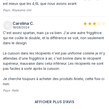
est mieux que les 4,6L que nous avions avant.
le contrôle de la
cuisson
Pays :
Royaume-Uni
Bouton
Oui
Carolina C.
marche/arrêt
C
18/08/2024
intégré
C'est assez spartan, mais ça va bien. J'ai une autre friggitrice
qui me coûte le double, et la différence se voit, non seulement
représentation / réalisation
dans le design.
Type de produit
Friteuse d’air chaud
La cuisson dans les récipients n'est pas uniforme comme je m'y
attendais d'une friggitrice à air, c'est bonne dans le récipient
Capacité
6 L
supérieur, mauvaise dans celui inférieur. Les récipients ne sont
Capacité de la
2,5 kg
pas faciles à sortir après la cuisson.
friteuse
Je cherche toujours à acheter des produits Ariete, cette fois-ci
Fonction Friture
Oui
non.
Fonction Cuisson
Non
Pays :
Italie
Nombre de
8
AFFICHER PLUS D'AVIS
programmes