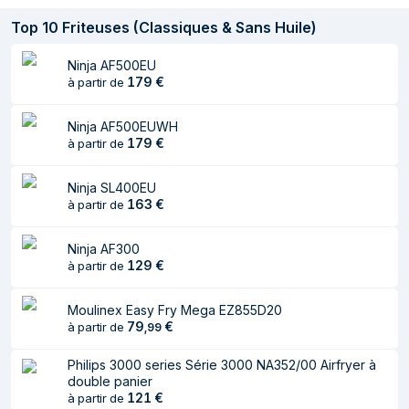
Thermostat
Oui
Top
10
Friteuses (Classiques & Sans Huile)
réglable
Ninja AF500EU
Température (max)
200 °C
179
€
à partir de
Programmes de
Oui
cuisson préréglés
Ninja AF500EUWH
179
€
à partir de
Minuteur numérique
Oui
Ninja SL400EU
Contenu de l'emballage
163
€
à partir de
Manuel d'utilisation
Oui
Ninja AF300
129
€
à partir de
Moulinex Easy Fry Mega EZ855D20
79
€
à partir de
,
99
Philips 3000 series Série 3000 NA352/00 Airfryer à
double panier
121
€
à partir de