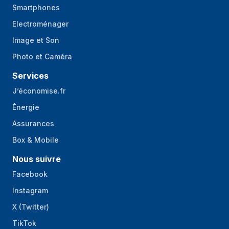
Smartphones
Touche de contrôle
Oui
RGB
Electroménager
Image et Son
Hauteur maximale
19 cm
refroidisseur de
Photo et Caméra
CPU
Services
Longueur maximale
39 cm
J’économise.fr
carte graphique
Énergie
Longueur maximale
20 cm
du câble
Assurances
d'alimentation
Box & Mobile
Nous suivre
Facebook
Instagram
X (Twitter)
TikTok