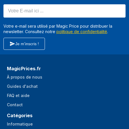
Convient pour
Jouer
Votre E-mail ici ...
Éclairage
Oui
Couleur de
Multicolore
Votre e-mail sera utilisé par Magic Price pour distribuer la
newsletter. Consultez notre
l'éclairage
politique de confidentialité
.
Emplacement
Dos, Devant
Je m'inscris !
d'éclairage
Panneau(x) de
Oui
verre trempé
MagicPrices.fr
Filtre anti-poussière
Oui
À propos de nous
Gestion optimisée
Oui
Guides d'achat
des câbles
FAQ et aide
Bouton de
Oui
Contact
réinitialisation
Catégories
Bouton
Oui
Informatique
Marche/Arrêt