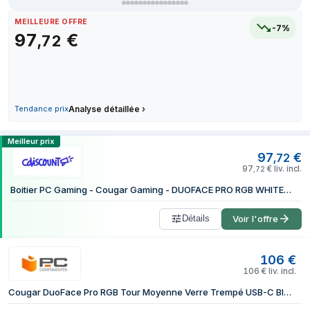
19 juin 2026
10
MEILLEURE OFFRE
-7%
28 juin 2026
99
97
€
,
72
2 juillet 2026
10
7 juillet 2026
10
5 août 2026
97
5 août 2026
97
Tendance prix
Analyse détaillée
›
Comparer les prix de COUGAR Gaming D
Meilleur prix
97
€
,
72
97
€
liv. incl.
,
72
Boitier PC Gaming - Cougar Gaming - DUOFACE PRO RGB WHITE - Comprend 4 ventilateurs ARGB de 120 mm
Détails
Voir l'offre
106
€
106
€
liv. incl.
Cougar DuoFace Pro RGB Tour Moyenne Verre Trempé USB-C Blanc