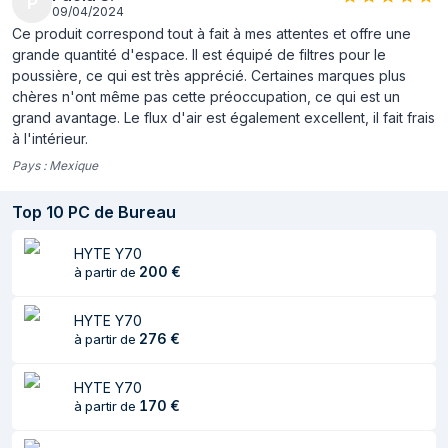
diamètres des
P
09/04/2024
ventilateurs arrières
Ce produit correspond tout à fait à mes attentes et offre une
grande quantité d'espace. Il est équipé de filtres pour le
Ventilateurs
3
poussière, ce qui est très apprécié. Certaines marques plus
supérieurs
chères n'ont même pas cette préoccupation, ce qui est un
maximaux
grand avantage. Le flux d'air est également excellent, il fait frais
à l'intérieur.
Pris en charge des
120,140 mm
diamètres des
Pays :
Mexique
ventilateurs
supérieurs
Top
10
PC de Bureau
Ventilateurs
2
HYTE Y70
inférieurs maximaux
200
€
à partir de
Pris en charge des
120 mm
diamètres des
HYTE Y70
276
€
à partir de
ventilateurs
inférieurs
HYTE Y70
Vitesse du
0 - 1000 tr/min
170
€
à partir de
ventilateur