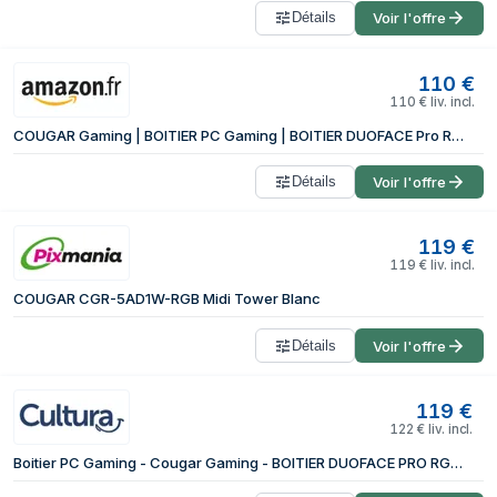
Détails
Voir l'offre
110
€
110
€
liv. incl.
COUGAR Gaming | BOITIER PC Gaming | BOITIER DUOFACE Pro RGB White + 2 Panneaux Blanc - Comprend 4 Ventilateurs ARGB de 120 mm - Filtre Anti-poussière - Ventilation et entrée d'air Frais - RGB
Détails
Voir l'offre
119
€
119
€
liv. incl.
COUGAR CGR-5AD1W-RGB Midi Tower Blanc
Détails
Voir l'offre
119
€
122
€
liv. incl.
Boitier PC Gaming - Cougar Gaming - BOITIER DUOFACE PRO RGB WHITE + 2 PANNEAUX BLANC