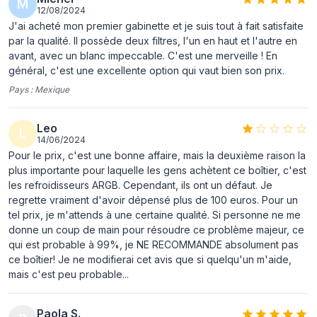
M
12/08/2024
Hauteur
491 mm
J'ai acheté mon premier gabinette et je suis tout à fait satisfaite
par la qualité. Il possède deux filtres, l'un en haut et l'autre en
Refroidissement
avant, avec un blanc impeccable. C'est une merveille ! En
général, c'est une excellente option qui vaut bien son prix.
Ventilateurs
3x 120 mm
Pays :
Mexique
installés avant
Ventilateurs avant
3
Leo
L
maximum
14/06/2024
Pour le prix, c'est une bonne affaire, mais la deuxième raison la
Prise en charge
120,140 mm
plus importante pour laquelle les gens achètent ce boîtier, c'est
des diamètres des
les refroidisseurs ARGB. Cependant, ils ont un défaut. Je
ventilateurs avants
regrette vraiment d'avoir dépensé plus de 100 euros. Pour un
tel prix, je m'attends à une certaine qualité. Si personne ne me
Ventilateurs arrières
1x 120 mm
donne un coup de main pour résoudre ce problème majeur, ce
installés
qui est probable à 99%, je NE RECOMMANDE absolument pas
ce boîtier! Je ne modifierai cet avis que si quelqu'un m'aide,
Ventilateurs arrières
1
mais c'est peu probable...
maximaux
Pris en charge des
120,140 mm
Paola S.