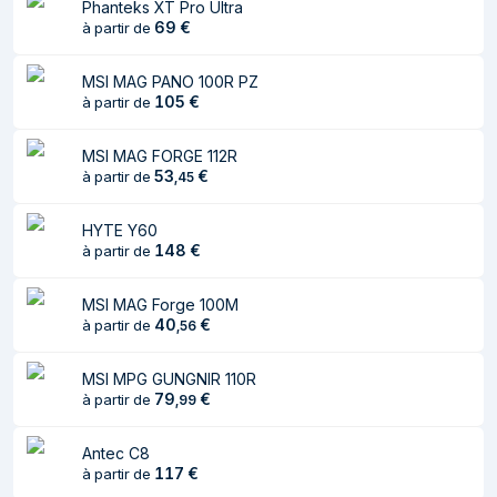
Phanteks XT Pro Ultra
Tailles des
120,140,240,280,360 mm
69
€
à partir de
radiateurs avant
prises en charge
MSI MAG PANO 100R PZ
Tailles des
120,140 mm
105
€
à partir de
radiateurs arrière
prises en charge
MSI MAG FORGE 112R
53
€
à partir de
,
45
Tailles des
120,140,240,280,360 mm
radiateurs
HYTE Y60
supérieurs prises
148
€
à partir de
en charge
MSI MAG Forge 100M
Alimentation Electrique
40
€
à partir de
,
56
Bloc d'alimentation
Non
MSI MPG GUNGNIR 110R
inclus
79
€
à partir de
,
99
Support de stockage
Antec C8
117
€
à partir de
Tailles de disques
2.5,3.5"