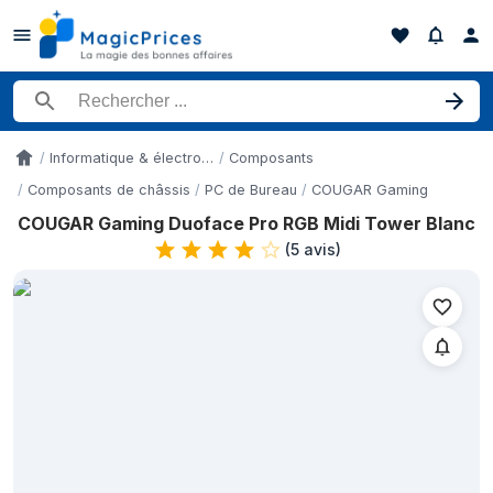
Rechercher un produit
Informatique & électronique
Composants
Accueil
Composants de châssis
PC de Bureau
COUGAR Gaming
COUGAR Gaming Duoface Pro RGB Midi Tower Blanc
Historique des prix de COUGAR Gaming Duoface Pro RGB Midi T
(
5 avis
)
Date
16 mai 2026
10
21 mai 2026
10
25 mai 2026
10
27 mai 2026
10
2 juin 2026
10
5 juin 2026
10
9 juin 2026
10
16 juin 2026
10