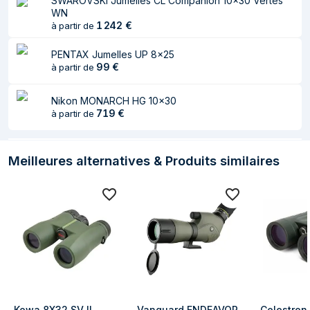
SWAROVSKI Jumelles CL Companion 10x30 Vertes
WN
1 242
€
à partir de
PENTAX Jumelles UP 8x25
99
€
à partir de
Nikon MONARCH HG 10x30
719
€
à partir de
Meilleures alternatives & Produits similaires
Kowa 8X32 SV II 
Vanguard ENDEAVOR 
Celestron 