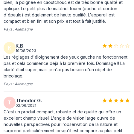
bien, la poignée en caoutchouc est de très bonne qualité et
Champ de vision
8,8°
optique. Le petit plus : le matériel fourni (poche et cordon
réel
d'épaule) est également de haute qualité. L'appareil est
compact et bien fini et son prix est tout à fait justifié.
Distance minimale
1,3 m
de mise au point
Pays :
Allemagne
Indice
16
K.B.
crépusculaire
K
19/08/2023
Les réglages d'éloignement des yeux gauche ne fonctionnent
pas et cela commence déjà à la première fois. Dommage !! La
clarté était super, mais je n'ai pas besoin d'un objet de
bricolage.
Pays :
Allemagne
Theodor G.
T
02/06/2021
C'est un produit compact, robuste et de qualité qui offre un
excellent champ visuel. L'angle de vision large ouvre de
nouvelles perspectives pour l'observation de la nature et
surprend particulièrement lorsqu'il est comparé au plus petit