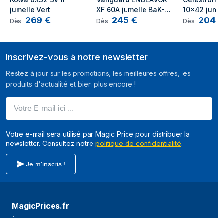
jumelle Vert
XF 60A jumelle BaK-4 
10×42 jum
269
€
245
€
204
Vert
Vert
Dès
Dès
Dès
Inscrivez-vous à notre newsletter
Restez à jour sur les promotions, les meilleures offres, les
produits d'actualité et bien plus encore !
Votre E-mail ici ...
Votre e-mail sera utilisé par Magic Price pour distribuer la
newsletter. Consultez notre
politique de confidentialité
.
Je m'inscris !
MagicPrices.fr