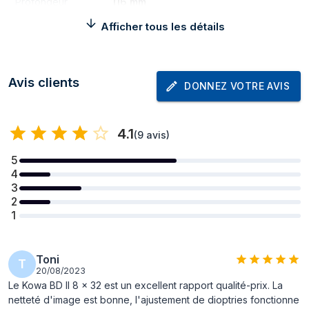
Profondeur
116 mm
Afficher tous les détails
Hauteur
51 mm
Poids
540 g
représentation / réalisation
Avis clients
DONNEZ VOTRE AVIS
Agrandissement
8x
4.1
Diamètre de
3,2 cm
(
9 avis
)
l'objectif
5
4
Couleur du produit
Vert
3
Champ de vision (à
154 m
2
1
1 000 m)
Dégagement
1,65 cm
oculaire
Toni
T
20/08/2023
Matériau du
Magnésium
Le Kowa BD ll 8 x 32 est un excellent rapport qualité-prix. La
boîtier/corps
netteté d'image est bonne, l'ajustement de dioptries fonctionne