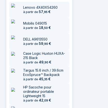
Lenovo 4X40X54260
57
€
à partir de
,
95
Mobilis 049015
18
€
à partir de
,
50
DELL A9613550
59
€
à partir de
,
90
Case Logic Huxton HUXA-
215 Black
49
€
à partir de
,
90
Targus 15.6 inch / 39.6cm
EcoSpruce™ Backpack
45
€
à partir de
,
35
HP Sacoche pour
ordinateur portable
Lightweight 15
42
€
à partir de
,
09