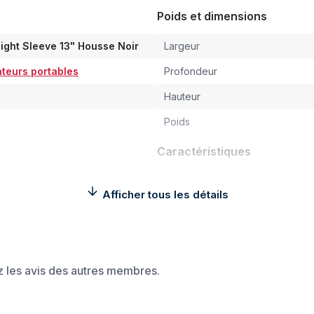
Poids et dimensions
light Sleeve 13" Housse Noir
Largeur
teurs portables
Profondeur
Hauteur
Poids
Caractéristiques
Taille maximale de l’écran
Afficher tous les détails
Type d'étui
Matériel
Couleur principale du produit
ez les avis des autres membres.
Compatibilité de marque
Coloration de surface