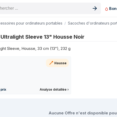
Bon
n produit
cessoires pour ordinateurs portables
Sacoches d'ordinateurs por
se Noir sur les 3 derniers mois
Ultralight Sleeve 13" Housse Noir
Prix
 €
light Sleeve, Housse, 33 cm (13"), 232 g
 €
 €
Hausse
Analyse détaillée
›
 prix
prix de Native Union Ultralight Sleeve 13
Aucune Offre n'est disponible po