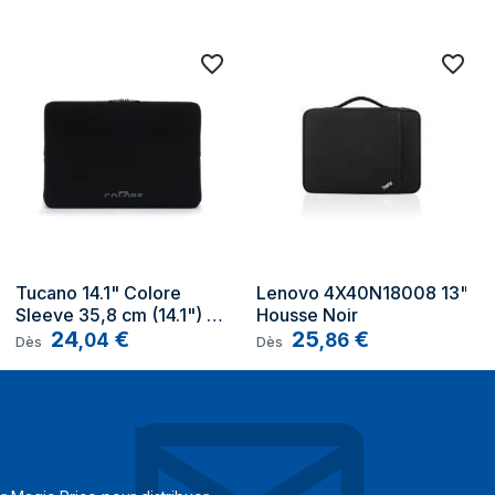
MacBook Pro 13" (2016+), MacBook Air 13"
(2018-2020), MacBook Air (M2, 2022)
Oui
Oui
ecyclés
Oui
Polyéthylène téréphthalate (PET), Polyuréthane
recyclé
lé
100%
Tucano 14.1" Colore 
Lenovo 4X40N18008 13" 
Sleeve 35,8 cm (14.1") 
Housse Noir
Fermeture à glissière
Housse Noir
24
€
25
€
,
04
,
86
Dès
Dès
1