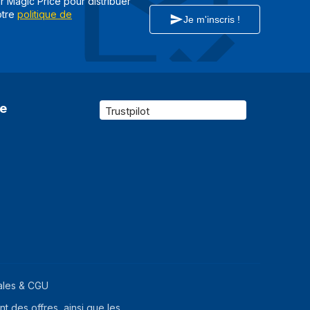
ar Magic Price pour distribuer
otre
politique de
Je m'inscris !
re
Trustpilot
ales & CGU
t des offres, ainsi que les