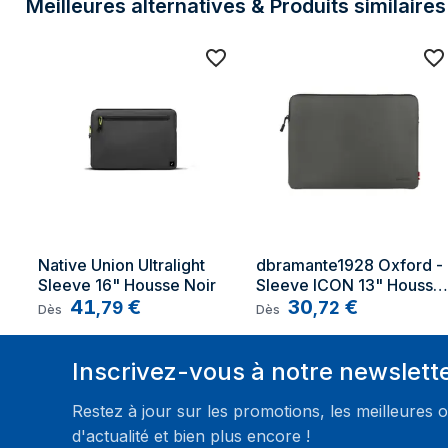
Meilleures alternatives & Produits similaires
Native Union Ultralight 
dbramante1928 Oxford - 
Sleeve 16" Housse Noir
Sleeve ICON 13" Housse 
41
€
Gris
30
€
,
79
,
72
Dès
Dès
Inscrivez-vous à notre newslett
Restez à jour sur les promotions, les meilleures o
d'actualité et bien plus encore !