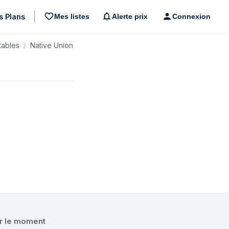
s Plans
Mes listes
Alerte prix
Connexion
tables
Native Union
" Housse Noir
ur le moment