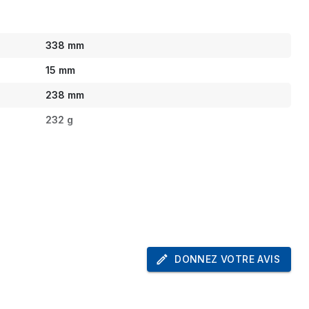
338 mm
15 mm
238 mm
232 g
33 cm (13")
Housse
mousse, Nylon, Polyéthylène téréphthalate (PET)
Noir
DONNEZ VOTRE AVIS
Universel
Monochromatique