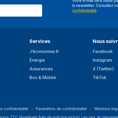
Votre e-mail sera utilisé p
la newsletter. Consultez n
confidentialité
.
Services
Nous suiv
J’économise.fr
Facebook
Énergie
Instagram
Assurances
X (Twitter)
Box & Mobile
TikTok
e confidentialité
Paramètres de confidentialité
Mentions lég
euros TTC (éventuels frais de port non inclus). Les prix, le classemen