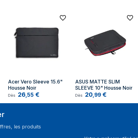
Compatibilité
Poche avant
Fermeture à glissière étanche
Fabriqué à partir de matériaux r
Matériau recyclé
Pourcentage de matériau recyc
Acer Vero Sleeve 15.6" 
ASUS MATTE SLIM 
Housse Noir
SLEEVE 10" Housse Noir
Type de fermeture
26
€
20
€
,
55
,
99
Dès
Dès
Quantité
er
ffres, les produits