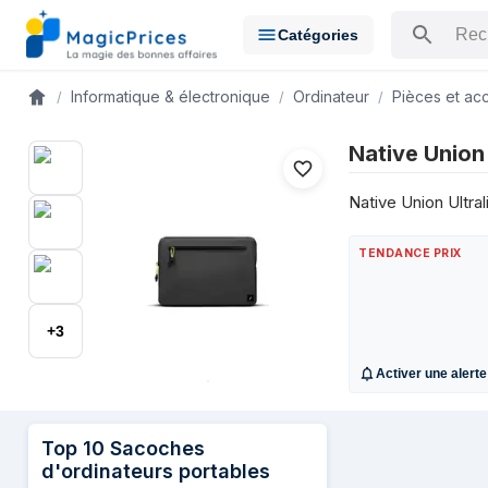
Catégories
Rechercher u
Informatique & électronique
Ordinateur
Pièces et ac
Accueil
Historique des prix de Native Union Ultralight Sleeve 13" Hous
Native Union 
Date
16 mai 2026
39,49
Native Union Ultra
21 mai 2026
39,49
25 mai 2026
39,95
TENDANCE PRIX
+
3
Activer une alerte
Comparer les 
Top
10
Sacoches
d'ordinateurs portables