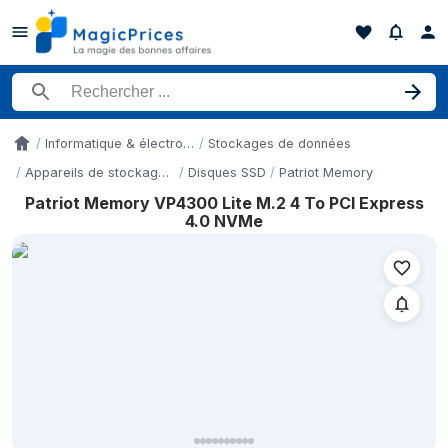
Rechercher un produit
Informatique & électronique
Stockages de données
Accueil
Appareils de stockage de données
Disques SSD
Patriot Memory
Patriot Memory VP4300 Lite M.2 4 To PCI Express
Historique des prix de Patriot Memory VP4300 Lite M.2 4 To P
4.0 NVMe
Date
15 mai 2026
1 juin 2026
3 juin 2026
12 juin 2026
14 juin 2026
16 juin 2026
21 juin 2026
30 juin 2026