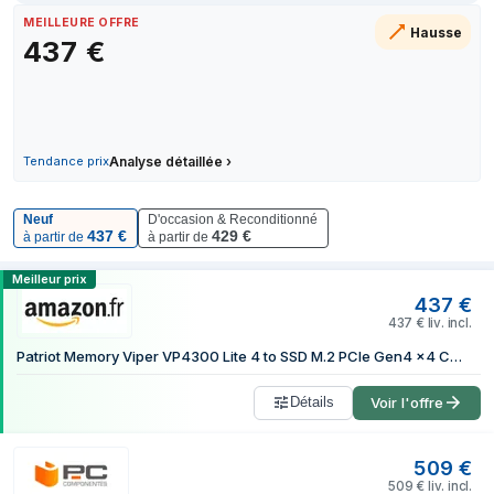
4 juillet 2026
MEILLEURE OFFRE
Hausse
437
€
10 juillet 2026
14 juillet 2026
22 juillet 2026
24 juillet 2026
28 juillet 2026
Tendance prix
Analyse détaillée
›
7 août 2026
7 août 2026
Neuf
D'occasion & Reconditionné
437
€
429
€
à partir de
à partir de
Comparer les prix de Patriot Memory VP
Meilleur prix
437
€
437
€
liv. incl.
Patriot Memory Viper VP4300 Lite 4 to SSD M.2 PCIe Gen4 x4 Compatible avec PS5
Détails
Voir l'offre
509
€
509
€
liv. incl.