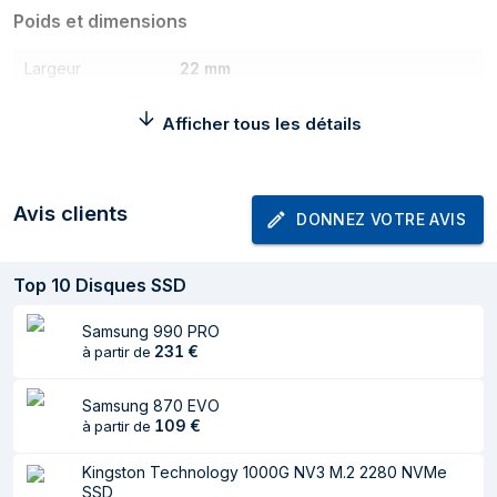
Poids et dimensions
Largeur
22 mm
Profondeur
80 mm
Afficher tous les détails
Hauteur
3,8 mm
Poids
9 g
Avis clients
DONNEZ VOTRE AVIS
Conditions environnementales
Température
0 - 70 °C
Top
10
Disques SSD
d'opération
Samsung 990 PRO
231
€
Informations sur l'emballage
à partir de
Largeur du colis
100 mm
Samsung 870 EVO
109
€
à partir de
Profondeur du colis
132 mm
Kingston Technology 1000G NV3 M.2 2280 NVMe
Hauteur du colis
6,6 mm
SSD