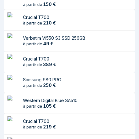
150
€
à partir de
Poids du paquet
20 g
Crucial T700
Caractéristiques
210
€
à partir de
Facteur de forme
M.2
Verbatim Vi550 S3 SSD 256GB
SSD
49
€
à partir de
Capacité du Solid
4 To
State Drive (SSD)
Crucial T700
389
€
à partir de
Interface
PCI Express 4.0
Samsung 980 PRO
NVMe
Oui
250
€
à partir de
composant pour
PC/Console de jeux
Western Digital Blue SA510
Le chiffrement
Non
105
€
à partir de
matériel
Version NVMe
2.0
Crucial T700
219
€
à partir de
Vitesse de lecture
7400 Mo/s