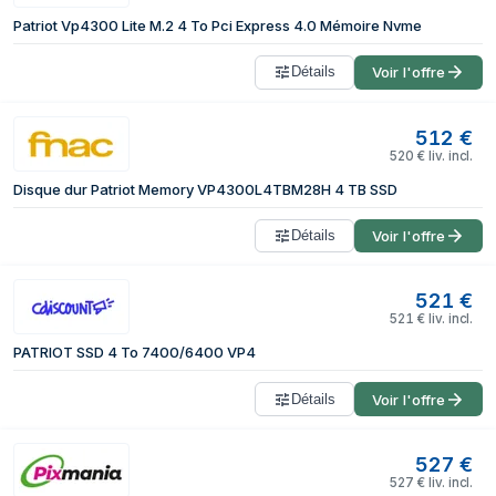
Patriot Vp4300 Lite M.2 4 To Pci Express 4.0 Mémoire Nvme
Détails
Voir l'offre
512
€
520
€
liv. incl.
Disque dur Patriot Memory VP4300L4TBM28H 4 TB SSD
Détails
Voir l'offre
521
€
521
€
liv. incl.
PATRIOT SSD 4 To 7400/6400 VP4
Détails
Voir l'offre
527
€
527
€
liv. incl.