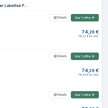
PEUGEOT - Moulin à Poivre Paris 22 cm - Réglage Classique - En Bois d'Olivier Labellisé PEFC - Fabrication Française
Détails
Voir l'offre
74
€
,
26
78
€
liv. incl.
,
25
Détails
Voir l'offre
74
€
,
29
78
€
liv. incl.
,
28
Détails
Voir l'offre