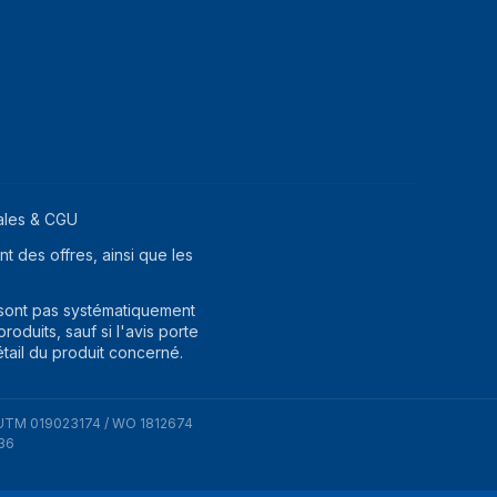
ales & CGU
t des offres, ainsi que les
 sont pas systématiquement
oduits, sauf si l'avis porte
étail du produit concerné.
UTM 019023174 / WO 1812674
36