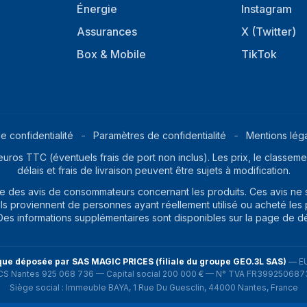
Énergie
Instagram
Assurances
X (Twitter)
Box & Mobile
TikTok
e confidentialité
Paramètres de confidentialité
Mentions lég
euros TTC (éventuels frais de port non inclus). Les prix, le classemen
délais et frais de livraison peuvent être sujets à modification.
ite des avis de consommateurs concernant les produits. Ces avis ne
ils proviennent de personnes ayant réellement utilisé ou acheté les pr
. Des informations supplémentaires sont disponibles sur la page de d
ue déposée par SAS MAGIC PRICES (filiale du groupe GEO.3L SAS)
—
E
CS Nantes 925 068 736 — Capital social 200 000 € — N° TVA FR399250687
Siège social : Immeuble BAYA, 1 Rue Du Guesclin, 44000 Nantes, France