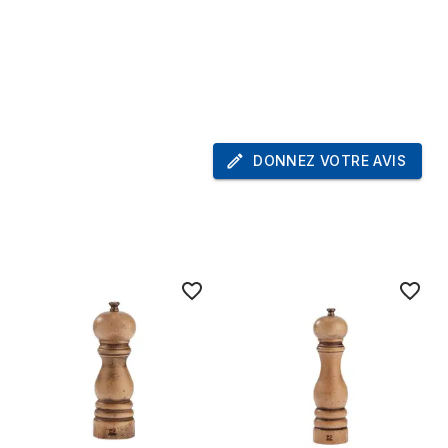
220 mm
Moulin à poivre
DONNEZ VOTRE AVIS
Oui
Oui
Bois
Bois
Poivre
Oui
1