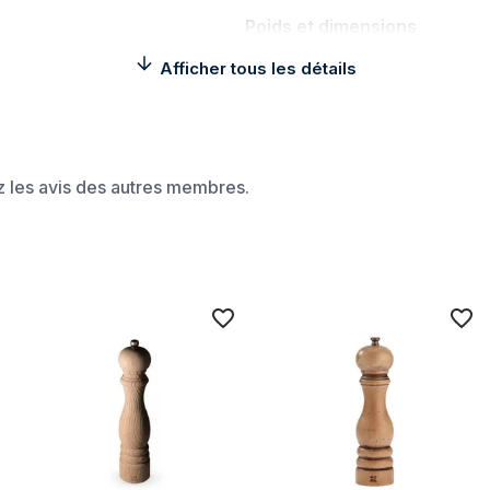
Poids et dimensions
Afficher tous les détails
in à poivre Bois
Hauteur
aisonnement
Caractéristiques
Type de produit
ez les avis des autres membres.
Broyage réglable
couvercle amovible
Couleur du produit
Matériau du boîtier/corps
Meilleures utilisations
Livré rempli
Quantité
Données logistiques