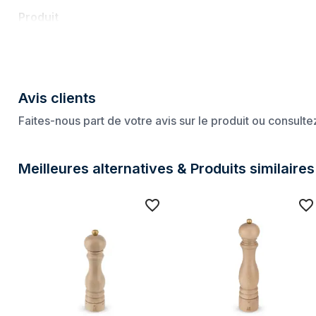
Produit
Nom
Peugeot Paris Moul
Catégorie
Moulins pour ass
Avis clients
Marque
Peugeot
Faites-nous part de votre avis sur le produit ou consult
Puissance
Fonctionne sur piles
Non
Meilleures alternatives & Produits similaires