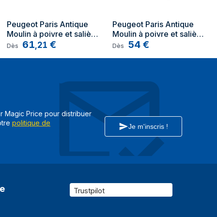
France
Peugeot Paris Antique 
Peugeot Paris Antique 
Moulin à poivre et salière 
Moulin à poivre et salière 
Bois
61
€
Bois
54
€
,
21
Dès
Dès
ar Magic Price pour distribuer
otre
politique de
Je m'inscris !
re
Trustpilot