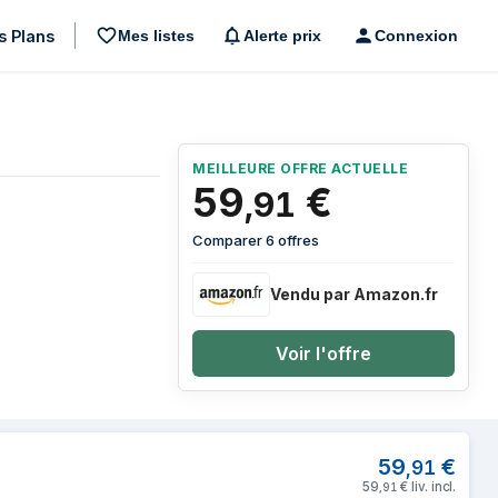
s Plans
Mes listes
Alerte prix
Connexion
MEILLEURE OFFRE ACTUELLE
59
€
,
91
Comparer 6 offres
Vendu par Amazon.fr
Voir l'offre
s
59
€
,
91
59
€
liv. incl.
,
91