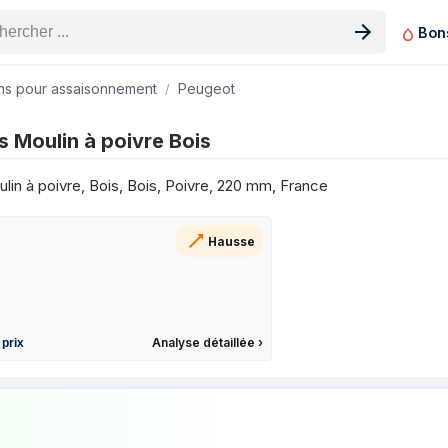
Bon
n produit
ns pour assaisonnement
Peugeot
 les 3 derniers mois
s Moulin à poivre Bois
Prix
lin à poivre, Bois, Bois, Poivre, 220 mm, France
Hausse
Analyse détaillée
›
 prix
prix de Peugeot Paris Moulin à poivre Boi