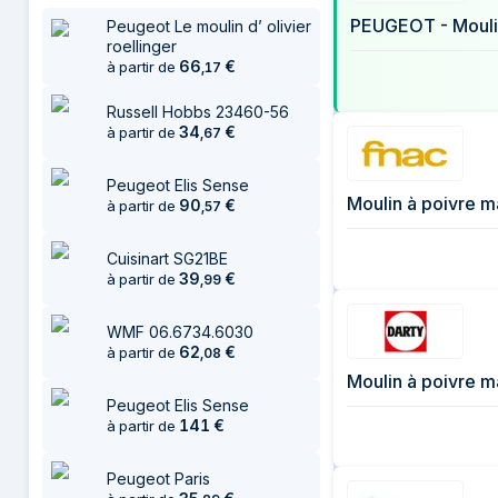
3 août 2026
92,90 €
Peugeot Le moulin d’ olivier
6 août 2026
74,29 €
roellinger
66
€
à partir de
,
17
6 août 2026
82,58 €
Russell Hobbs 23460-56
34
€
à partir de
,
67
Peugeot Elis Sense
Moulin à poivre ma
90
€
à partir de
,
57
Cuisinart SG21BE
39
€
à partir de
,
99
WMF 06.6734.6030
62
€
à partir de
,
08
Moulin à poivre ma
Peugeot Elis Sense
141
€
à partir de
Peugeot Paris