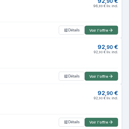
92
€
,
90
96
€
liv. incl.
,
89
Détails
Voir l'offre
92
€
,
90
92
€
liv. incl.
,
90
Détails
Voir l'offre
92
€
,
90
92
€
liv. incl.
,
90
Détails
Voir l'offre