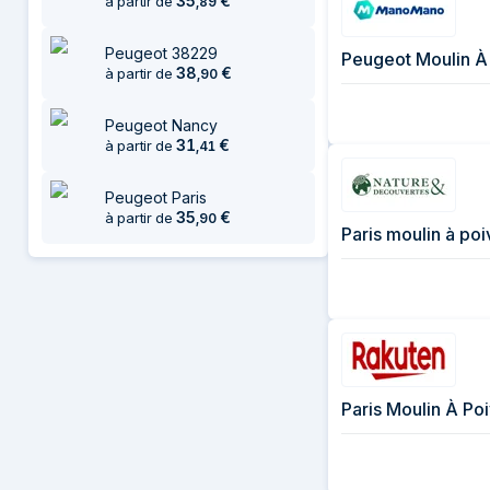
35
€
à partir de
,
89
Peugeot 38229
Peugeot Moulin À
38
€
à partir de
,
90
Peugeot Nancy
31
€
à partir de
,
41
Peugeot Paris
35
€
à partir de
,
90
Paris moulin à po
Paris Moulin À Poi