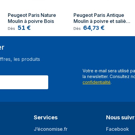
Pays d'origine
Peugeot Paris Nature 
Peugeot Paris Antique 
Moulin à poivre Bois
Moulin à poivre et salière 
51
€
Bois
64
€
,
73
Dès
Dès
er
ffres, les produits
Votre e-mail sera utilisé p
la newsletter. Consultez n
confidentialité
.
Services
Nous suiv
J’économise.fr
Facebook