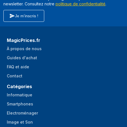
newsletter. Consultez notre
politique de confidentialité
.
Capacité nette du
230 L
Je m'inscris !
réfrigérateur
No Frost
Oui
(réfrigérateur)
MagicPrices.fr
Nombre de
4
À propos de nous
clayettes/bacs du
réfrigérateur
Guides d'achat
Nombre de tiroirs à
FAQ et aide
1
légumes
Contact
Option de
Oui
Catégories
fonctionnement très
Informatique
froid
Smartphones
Lumière intérieure
Oui
du réfrigérateur
Electroménager
Image et Son
Type de lampe
LED