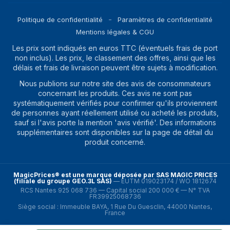
réglable
Politique de confidentialité
Paramètres de confidentialité
Design
Mentions légales & CGU
Les prix sont indiqués en euros TTC (éventuels frais de port
Placement de
Sous comptoir
non inclus). Les prix, le classement des offres, ainsi que les
l'appareil
délais et frais de livraison peuvent être sujets à modification.
Couleur du produit
Acier inoxydable
Nous publions sur notre site des avis de consommateurs
concernant les produits. Ces avis ne sont pas
Écran integré
Oui
systématiquement vérifiés pour confirmer qu'ils proviennent
de personnes ayant réellement utilisé ou acheté les produits,
Nom de la couleur
Silver Inox
sauf si l'avis porte la mention 'avis vérifié'. Des informations
supplémentaires sont disponibles sur la page de détail du
Emplacement
Droite
produit concerné.
charnière de porte
Portes réversibles
Oui
MagicPrices® est une marque déposée par SAS MAGIC PRICES
(filiale du groupe GEO.3L SAS)
—
EUTM 019023174 / WO 1812674
Angle d'ouverture
105°
RCS Nantes 925 068 736 — Capital social 200 000 € — N° TVA
de la porte
FR39925068736
Siège social : Immeuble BAYA, 1 Rue Du Guesclin, 44000 Nantes,
Position de l’écran
Sur la porte
France