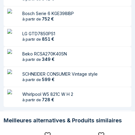
glace
Bosch Serie 6 KGE398IBP
Capacité net du
114 L
752
€
à partir de
congélateur
Capacité de
8 kg/24h
LG GTD7850PS1
congélation
851
€
à partir de
Autonomie en cas
9 h
Beko RCSA270K40SN
de panne de
349
€
à partir de
courant
Nombre d'étoiles
4*
​SCHNEIDER CONSUMER Vintage style
599
€
à partir de
(indique les
possibilités de
conservation)
Whirlpool W5 821C W H 2
728
€
à partir de
No Frost (freezer)
Oui
Nombre de
3
Meilleures alternatives & Produits similaires
clayettes/bacs du
congélateur