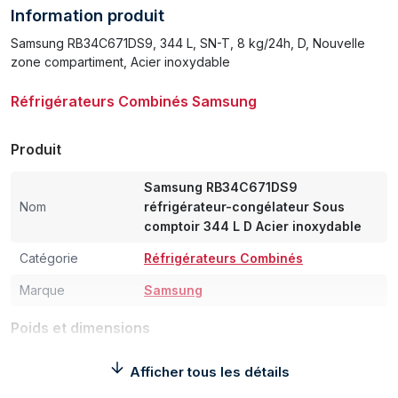
Information produit
Samsung RB34C671DS9, 344 L, SN-T, 8 kg/24h, D, Nouvelle
zone compartiment, Acier inoxydable
Réfrigérateurs Combinés Samsung
Produit
Samsung RB34C671DS9
Nom
réfrigérateur-congélateur Sous
comptoir 344 L D Acier inoxydable
Catégorie
Réfrigérateurs Combinés
Marque
Samsung
Poids et dimensions
Largeur
595 mm
Afficher tous les détails
Profondeur
657 mm