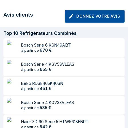
Hauteur
1853 mm
Avis clients
DONNEZ VOTRE AVIS
Poids
63 kg
Largeur avec porte
76,8 cm
Top
10
Réfrigérateurs Combinés
ouverte
Bosch Serie 6 KGN49AIBT
Profondeur lorsque
120,7 cm
970
€
à partir de
la porte est ouverte
Largeur du colis
637 mm
Bosch Serie 4 KGV58VLEAS
655
€
à partir de
Profondeur du colis
740 mm
Beko RDSE465K40SN
Hauteur du colis
1935 mm
451
€
à partir de
Poids du paquet
67 kg
Bosch Serie 4 KGV33VLEAS
Congélateur
535
€
à partir de
Emplacement du
Bas-placé
Haier 3D 60 Serie 5 HTW5618ENPT
compartiment à
542
€
à partir de