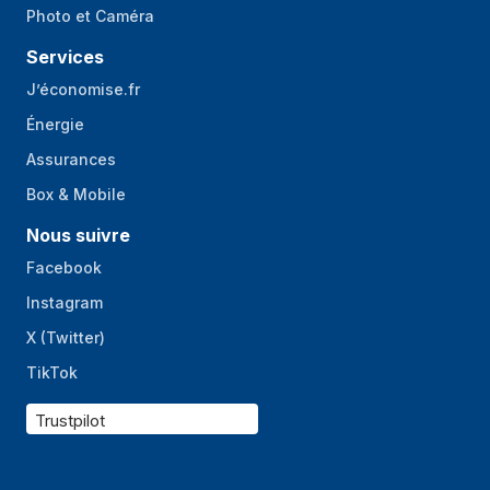
Photo et Caméra
Nombre d'étagères
3
amovibles
Services
Compartiments de
3
J’économise.fr
la porte du
Énergie
réfrigérateur
Assurances
Compartiment à
Oui
Box & Mobile
œufs
Nous suivre
Nombre de
1
tablettes à œufs
Facebook
Balcon porte-
Oui
Instagram
bouteille
X (Twitter)
Fonction
Oui
TikTok
humidificateur
Trustpilot
Autres caractéristiques
Thermostat
Oui