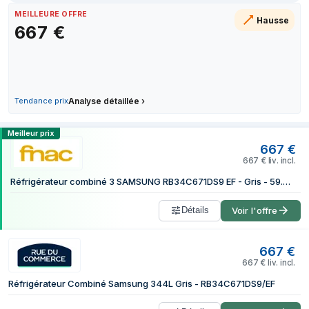
2 juillet 2026
MEILLEURE OFFRE
Hausse
667
€
3 juillet 2026
7 juillet 2026
10 juillet 2026
14 juillet 2026
24 juillet 2026
Tendance prix
Analyse détaillée
›
25 juillet 2026
Comparer les prix de Samsung RB34C671
Meilleur prix
26 juillet 2026
667
€
667
€
liv. incl.
Réfrigérateur combiné 3 SAMSUNG RB34C671DS9 EF - Gris - 59.5cm x 185.3cm x 65.8cm
Détails
Voir l'offre
667
€
667
€
liv. incl.
Réfrigérateur Combiné Samsung 344L Gris - RB34C671DS9/EF