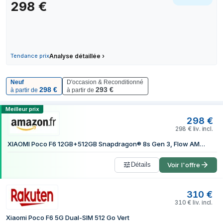
298
€
29 juin 2026
310 €
7 juillet 2026
310 €
30 juillet 2026
310 €
5 août 2026
310 €
Tendance prix
Analyse détaillée
›
Neuf
D'occasion & Reconditionné
298
€
293
€
à partir de
à partir de
Comparer les prix de Xiaomi POCO F6 12
Meilleur prix
298
€
298
€
liv. incl.
XIAOMI Poco F6 12GB+512GB Snapdragon® 8s Gen 3, Flow AMOLED 120Hz Display, 90W Turbo Charging 5000mAh Battery, 50MP Dual Camera with OIS, Green
Détails
Voir l'offre
310
€
310
€
liv. incl.
Xiaomi Poco F6 5G Dual-SIM 512 Go Vert