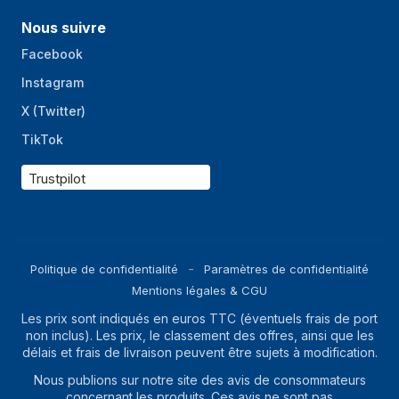
Connecteur USB
USB Type-C
Nous suivre
Réseau
Facebook
Instagram
Capacité de la
Double SIM
carte SIM
X (Twitter)
TikTok
Génération de
5G
réseau mobile
Trustpilot
Type de carte SIM
NanoSIM
Normes 3G
WCDMA
Norme 4G
LTE-TDD & LTE-FDD
Politique de confidentialité
Paramètres de confidentialité
Norme 5G
Sub6, Sub6 NSA
Mentions légales & CGU
Les prix sont indiqués en euros TTC (éventuels frais de port
Wifi
Oui
non inclus). Les prix, le classement des offres, ainsi que les
Bluetooth
délais et frais de livraison peuvent être sujets à modification.
Oui
Nous publions sur notre site des avis de consommateurs
802.11a, 802.11b, 802.11g, Wi-Fi 4
concernant les produits. Ces avis ne sont pas