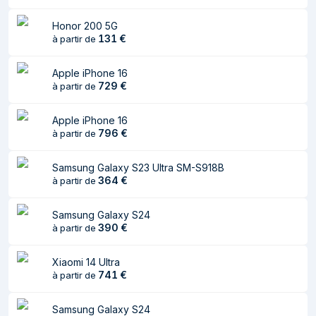
maximale de
l'écran (extérieur)
Honor 200 5G
131
€
à partir de
Prise en charge
Oui
HDR
Apple iPhone 16
Technologie HDR
Dolby Vision, High Dynamic Range
729
€
à partir de
(plage dynamique
10+ (HDR10 Plus)
élevée)
Apple iPhone 16
796
€
à partir de
Densité en pixels
446 pixels par pouce
Processeur
Samsung Galaxy S23 Ultra SM-S918B
364
€
à partir de
Famille de
Qualcomm Snapdragon
processeur
Samsung Galaxy S24
390
€
à partir de
Modèle de
8s Gen 3
processeur
Xiaomi 14 Ultra
741
€
à partir de
Fréquence du
3 GHz
processeur
Samsung Galaxy S24