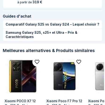
Nombre de coeurs
8
319
€
à partir de
de processeurs
Guides d'achat
Support de stockage
Comparatif Galaxy S25 vs Galaxy S24 – Lequel choisir ?
Capacité de la RAM
12 Go
Samsung Galaxy S25, s25+ et Ultra – Prix &
Capacité de
512 Go
Caractéristiques
stockage interne
Type de RAM
LPDDR5X
Meilleures alternatives & Produits similaires
Caméra
Type de caméra
Double caméra
arrière
Résolution de la
50 MP
caméra arrière
(numerique)
Xiaomi POCO X7 12 
Xiaomi Poco F7 Pro 12 
Xiaomi Poc
Type de caméra
Caméra unique