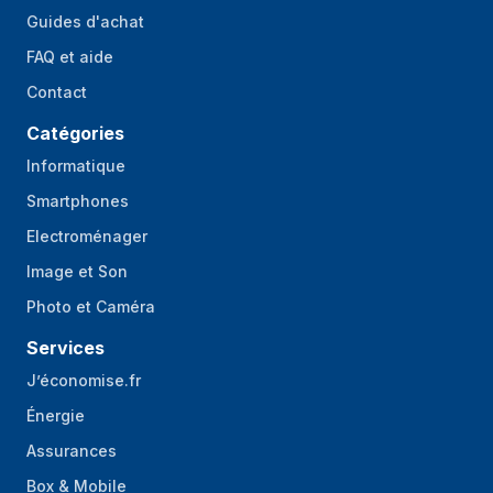
Éléments de
Objectif à 4 éléments
Guides d'achat
l'objectif de la
caméra frontale
FAQ et aide
Contact
Taille de capteur
1.4"
de caméra avant
Catégories
Numéro
2,2
Informatique
d'ouverture de la
Smartphones
caméra avant
Electroménager
Résolution de la
1920 x 1080 pixels
Image et Son
capture vidéo
Photo et Caméra
Cadence maximale
240 ips
Services
Mode Intervalle de
Oui
temps
J’économise.fr
Énergie
Connectivité
Assurances
Port USB
Oui
Box & Mobile