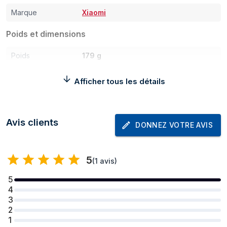
Marque
Xiaomi
Poids et dimensions
Poids
179 g
Largeur
74,4 mm
Afficher tous les détails
Profondeur
7,8 mm
Hauteur
160,5 mm
Avis clients
DONNEZ VOTRE AVIS
Écran
Taille de l'écran
16,9 cm (6.67")
5
(
1 avis
)
Résolution de
2712 x 1220 pixels
5
l'écran
4
3
Forme d'écran
Plat
2
Type de panneau
AMOLED
1