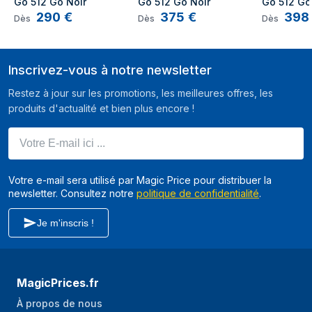
Go 512 Go Noir
Go 512 Go Noir
Go 512 Go
avant
290
€
375
€
398
Dès
Dès
Dès
Résolution de la
20 MP
caméra avant
(numerique)
Inscrivez-vous à notre newsletter
Flash de caméra
Oui
Restez à jour sur les promotions, les meilleures offres, les
arrière
produits d'actualité et bien plus encore !
Résolution de la
8 MP
Votre E-mail ici ...
seconde caméra
arrière (numérique)
Votre e-mail sera utilisé par Magic Price pour distribuer la
Numéro
1,59
newsletter. Consultez notre
politique de confidentialité
.
d'ouverture de la
caméra arrière
Je m'inscris !
Taille de pixel de la
1,6 µm
caméra arrière
Éléments d’optique
Lentilles à 6 éléments
MagicPrices.fr
de caméra arrière
À propos de nous