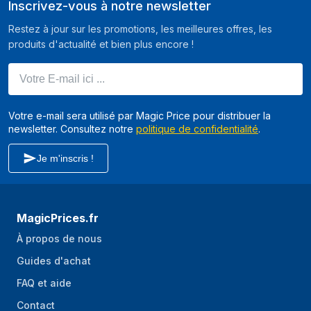
Inscrivez-vous à notre newsletter
Flash de caméra
Oui
Restez à jour sur les promotions, les meilleures offres, les
arrière
produits d'actualité et bien plus encore !
Résolution de la
8 MP
Votre E-mail ici ...
seconde caméra
arrière (numérique)
Votre e-mail sera utilisé par Magic Price pour distribuer la
Numéro
1,59
newsletter. Consultez notre
politique de confidentialité
.
d'ouverture de la
caméra arrière
Je m'inscris !
Taille de pixel de la
1,6 µm
caméra arrière
Éléments d’optique
Lentilles à 6 éléments
MagicPrices.fr
de caméra arrière
À propos de nous
Éléments de
Objectif à 4 éléments
Guides d'achat
l'objectif de la
caméra frontale
FAQ et aide
Contact
Taille de capteur
1.4"