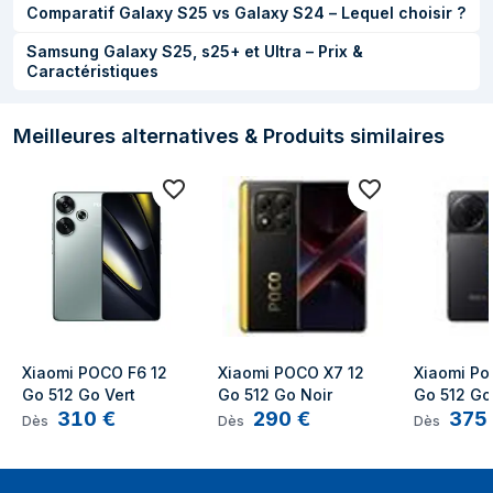
Comparatif Galaxy S25 vs Galaxy S24 – Lequel choisir ?
Capacité de la RAM
12 Go
Samsung Galaxy S25, s25+ et Ultra – Prix &
Capacité de
512 Go
Caractéristiques
stockage interne
Type de RAM
LPDDR5X
Meilleures alternatives & Produits similaires
Caméra
Type de caméra
Double caméra
arrière
Résolution de la
50 MP
caméra arrière
(numerique)
Xiaomi POCO F6 12 
Xiaomi POCO X7 12 
Xiaomi Poc
Type de caméra
Caméra unique
Go 512 Go Vert
Go 512 Go Noir
Go 512 Go
avant
310
€
290
€
375
Dès
Dès
Dès
Résolution de la
20 MP
caméra avant
(numerique)