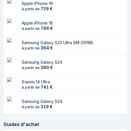
Apple iPhone 16
Technologie HDR
Dolby Vision, High Dynamic Range
729
€
à partir de
(plage dynamique
10+ (HDR10 Plus)
élevée)
Apple iPhone 16
796
€
à partir de
Densité en pixels
446 pixels par pouce
Processeur
Samsung Galaxy S23 Ultra SM-S918B
364
€
à partir de
Famille de
Qualcomm Snapdragon
processeur
Samsung Galaxy S24
390
€
à partir de
Modèle de
8s Gen 3
processeur
Xiaomi 14 Ultra
741
€
à partir de
Fréquence du
3 GHz
processeur
Samsung Galaxy S24
Nombre de coeurs
8
319
€
à partir de
de processeurs
Guides d'achat
Support de stockage