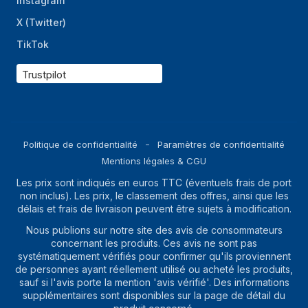
Instagram
Capacité de la
Double SIM
carte SIM
X (Twitter)
TikTok
Génération de
5G
réseau mobile
Trustpilot
Type de carte SIM
NanoSIM
Normes 3G
WCDMA
Norme 4G
LTE-TDD & LTE-FDD
Politique de confidentialité
Paramètres de confidentialité
Norme 5G
Sub6, Sub6 NSA
Mentions légales & CGU
Les prix sont indiqués en euros TTC (éventuels frais de port
Wifi
Oui
non inclus). Les prix, le classement des offres, ainsi que les
Bluetooth
délais et frais de livraison peuvent être sujets à modification.
Oui
Nous publions sur notre site des avis de consommateurs
802.11a, 802.11b, 802.11g, Wi-Fi 4
concernant les produits. Ces avis ne sont pas
Standards wifi
(802.11n), Wi-Fi 5 (802.11ac), Wi-Fi 6
systématiquement vérifiés pour confirmer qu'ils proviennent
(802.11ax)
de personnes ayant réellement utilisé ou acheté les produits,
sauf si l'avis porte la mention 'avis vérifié'. Des informations
Modèle du
5.4
supplémentaires sont disponibles sur la page de détail du
Bluetooth