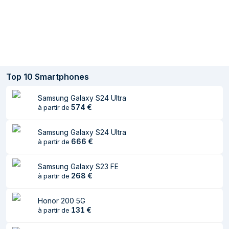
Nombre de
68 billion colours
couleurs affichées
Taux de contraste
5000000:1
Taux de
120 Hz
d'actualisation
Top
10
Smartphones
maximal
Samsung Galaxy S24 Ultra
Luminosité de
500 cd/m²
574
€
à partir de
l'écran
Luminosité
1200 cd/m²
Samsung Galaxy S24 Ultra
d’affichage
666
€
à partir de
maximum (HDR)
Samsung Galaxy S23 FE
Luminosité
2400 cd/m²
268
€
à partir de
maximale de
l'écran (extérieur)
Honor 200 5G
131
€
à partir de
Prise en charge
Oui
HDR