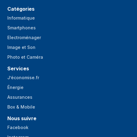
de caméra avant
Catégories
Numéro
2,2
Informatique
d'ouverture de la
Smartphones
caméra avant
Electroménager
Résolution de la
1920 x 1080 pixels
Image et Son
capture vidéo
Photo et Caméra
Cadence maximale
240 ips
Services
Mode Intervalle de
Oui
temps
J’économise.fr
Énergie
Connectivité
Assurances
Port USB
Oui
Box & Mobile
Connecteur USB
USB Type-C
Nous suivre
Réseau
Facebook