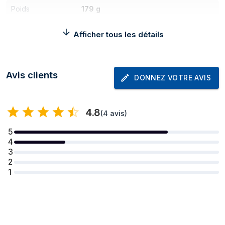
Poids
179 g
Largeur
74,4 mm
Afficher tous les détails
Profondeur
7,8 mm
Hauteur
160,5 mm
Avis clients
DONNEZ VOTRE AVIS
Écran
Taille de l'écran
16,9 cm (6.67")
4.8
(
4 avis
)
Résolution de
2712 x 1220 pixels
5
l'écran
4
3
Forme d'écran
Plat
2
Type de panneau
AMOLED
1
Type de verre de
Corning Glass
l'écran
Écran Gorilla Glass
Gorilla Glass Victus