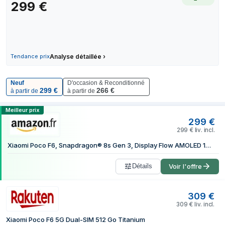
299
€
7 juillet 2026
309 €
11 juillet 2026
309 €
15 juillet 2026
309 €
29 juillet 2026
309 €
Tendance prix
Analyse détaillée
›
1 août 2026
299 €
3 août 2026
299 €
Neuf
D'occasion & Reconditionné
299
€
266
€
à partir de
à partir de
Comparer les prix de Xiaomi POCO F6 12
Meilleur prix
299
€
299
€
liv. incl.
Xiaomi Poco F6, Snapdragon® 8s Gen 3, Display Flow AMOLED 120Hz, Ricarica Turbo 90W, doppia fotocamera 50MP Con OIS, 12GB+512GB, Gold
Détails
Voir l'offre
309
€
309
€
liv. incl.
Xiaomi Poco F6 5G Dual-SIM 512 Go Titanium