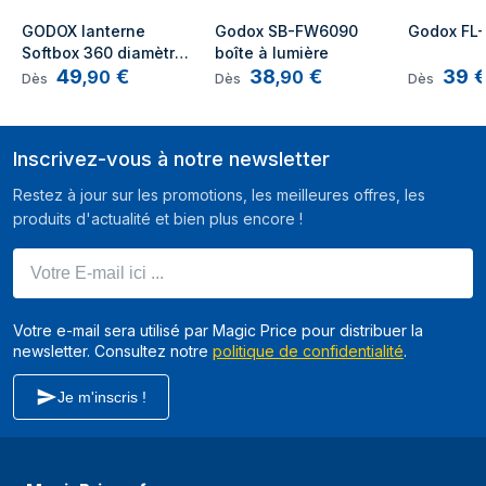
GODOX lanterne 
Godox SB-FW6090 
Godox FL
Softbox 360 diamètre 
boîte à lumière
49
€
38
€
39
65cm - Monture S - 
,
90
,
90
Dès
Dès
Dès
CS-65D
Inscrivez-vous à notre newsletter
Restez à jour sur les promotions, les meilleures offres, les
produits d'actualité et bien plus encore !
Votre E-mail ici ...
Votre e-mail sera utilisé par Magic Price pour distribuer la
newsletter. Consultez notre
politique de confidentialité
.
Je m'inscris !