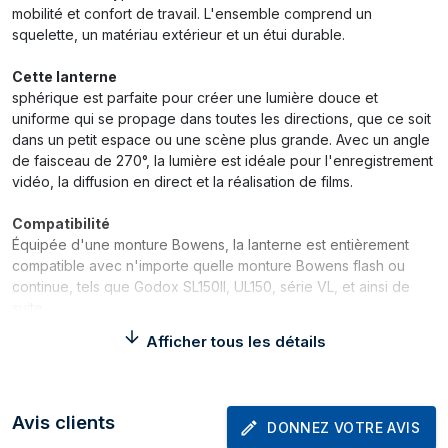
mobilité et confort de travail. L'ensemble comprend un
squelette, un matériau extérieur et un étui durable.
Cette lanterne
sphérique est parfaite pour créer une lumière douce et
uniforme qui se propage dans toutes les directions, que ce soit
dans un petit espace ou une scène plus grande. Avec un angle
de faisceau de 270°, la lumière est idéale pour l'enregistrement
vidéo, la diffusion en direct et la réalisation de films.
Compatibilité
Équipée d'une monture Bowens, la lanterne est entièrement
compatible avec n'importe quelle monture Bowens flash ou
continue, tels que Godox SL150II, UL150, série VL, et ainsi de
suite.
Afficher tous les détails
Configuration extrêmement rapide
Grâce à sa conception simple et durable, cette boîte à lumière
est un jeu d'enfant à utiliser. La lanterne peut être ouverte ou
fermée en quelques secondes, ce qui en fait une solution
Avis clients
DONNEZ VOTRE AVIS
rapide en déplacement. Beaucoup plus facile à mettre en place