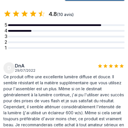
que les autres dooms légers !
4.8
Application
(
10 avis
)
Il crée un éclairage très doux et remplissant. Très utile comme
5
source principale de lumière douce pour des entretiens à 2
4
personnes ou pour éclairer une pièce. Idéal pour la vidéo et la
3
photographie.
2
1
Boîtes à lumière Godox
DnA
Produit
D
29/07/2022
Ce produit offre une excellente lumière diffuse et douce. Il
Godox CS-85D Boîte à lumière
Nom
semble résistant et la matière supplémentaire que vous utilisez
lanterne
pour l'assembler est un plus. Même si on le destinait
généralement à la lumière continue, j'ai pu l'utiliser avec succès
Catégorie
Boîtes à lumière
pour des prises de vues flash et je suis satisfait du résultat.
Marque
Godox
Cependant, il semble atténuer considérablement l'intensité de
la lumière (j'ai utilisé un éclaireur 600 w/s). Même si cela serait
Poids et dimensions
toujours préférable d'avoir moins cher, ce produit est vraiment
beau. Je recommanderais cette achat à tout amateur sérieux en