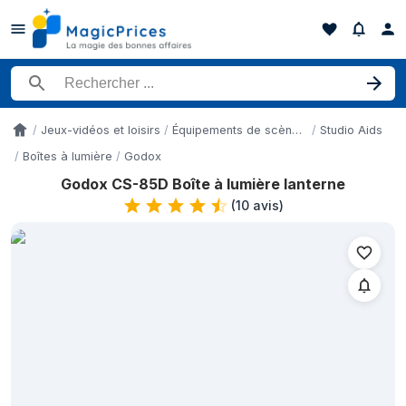
Rechercher un produit
Jeux-vidéos et loisirs
Équipements de scène et de studio
Studio Aids
Accueil
Boîtes à lumière
Godox
Godox CS-85D Boîte à lumière lanterne
Historique des prix de Godox CS-85D Boîte à lumière lanterne s
(
10 avis
)
Date
26 mai 2026
64,90 €
16 juin 2026
64,90 €
25 juin 2026
62,27 €
25 juin 2026
62,27 €
25 juin 2026
62,27 €
25 juin 2026
62,27 €
25 juin 2026
62,27 €
25 juin 2026
63,20 €