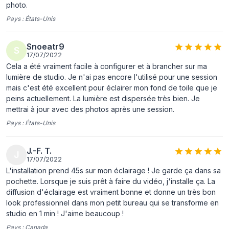
Diamètre
85 cm
photo.
Pays :
États-Unis
Informations sur l'emballage
Étui de transport
Oui
Snoeatr9
S
17/07/2022
Cela a été vraiment facile à configurer et à brancher sur ma
Caractéristiques
lumière de studio. Je n'ai pas encore l'utilisé pour une session
mais c'est été excellent pour éclairer mon fond de toile que je
Couleur du produit
Noir, Blanc
peins actuellement. La lumière est dispersée très bien. Je
mettrai à jour avec des photos après une session.
Pays :
États-Unis
J.-F. T.
J
17/07/2022
L'installation prend 45s sur mon éclairage ! Je garde ça dans sa
pochette. Lorsque je suis prêt à faire du vidéo, j'installe ça. La
diffusion d'éclairage est vraiment bonne et donne un très bon
look professionnel dans mon petit bureau qui se transforme en
studio en 1 min ! J'aime beaucoup !
Pays :
Canada