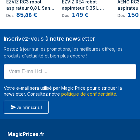
EZVIZ RC3 robot 
EZVIZ RE4 robot 
AENO RC3S
aspirateur 0,8 L Sans 
aspirateur 0,35 L 
aspirateur
Nombre d'étapes
10
85
€
149
€
150
sac Blanc
Sans sac Blanc
poussière
,
88
Dès
Dès
Dès
de filtration
Fonctions de la
Chargement, Purification
base
Inscrivez-vous à notre newsletter
Détecteur
Oui
Restez à jour sur les promotions, les meilleures offres, les
d'escalier
produits d'actualité et bien plus encore !
Détection
Oui
Votre E-mail ici ...
d'obstacle
Capteur de
Oui
Votre e-mail sera utilisé par Magic Price pour distribuer la
poussière
newsletter. Consultez notre
politique de confidentialité
.
Type de pinceau
Brosse latérale
Je m'inscris !
Les surfaces de
Tapis, Sol dur, Carrelage, Bois
plancher
compatibles
MagicPrices.fr
Capteurs intégrés
Gyroscope, Capteur infra-rouge