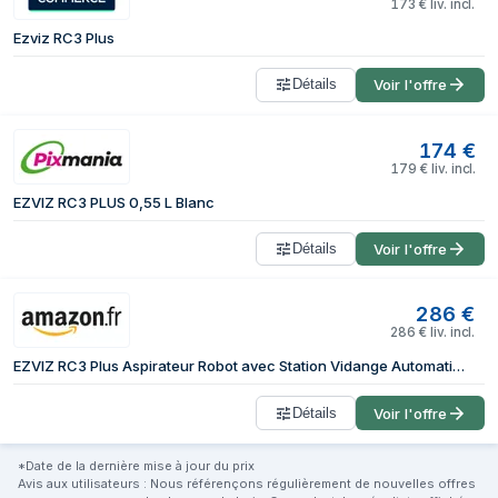
173
€
liv. incl.
Ezviz RC3 Plus
Détails
Voir l'offre
174
€
179
€
liv. incl.
EZVIZ RC3 PLUS 0,55 L Blanc
Détails
Voir l'offre
286
€
286
€
liv. incl.
EZVIZ RC3 Plus Aspirateur Robot avec Station Vidange Automatique, Mince Silencieux, 3 Modes d'Aspirations, 90 Jours Mains Libres, Idéal pour Les Poils d'animaux Tapis Sols Dur
Détails
Voir l'offre
*Date de la dernière mise à jour du prix
Avis aux utilisateurs : Nous référençons régulièrement de nouvelles offres