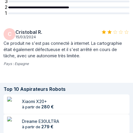
3
2
Capacité de la
2600 mAh
1
batterie
Temps de marche
190 min
Cristobal R.
C
Tension des piles
14,4 V
15/03/2024
Ce produit ne s'est pas connecté à internet. La cartographie
Autonomie de la
200 m²
était également défectueuse et il s'est arrêté en cours de
batterie
tâche, avec une autonomie très limitée.
Pays :
Espagne
Temps de charge
5 h
Batteries requises
Oui
Consommation
30 W
Top
10
Aspirateurs Robots
électrique typique
Xiaomi X20+
Rechargeable
Oui
280
€
à partir de
Tension d'entrée
100 - 240 V
AC
Dreame E30ULTRA
279
€
à partir de
Fréquence
50/60 Hz