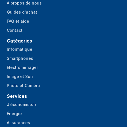
À propos de nous
Reconnaissance de
Oui
Guides d'achat
contour
FAQ et aide
CE-EMC / CE-LVD / ErP / CE-RoHS /
Certification
Contact
REACH SVHC / WEEE / UKCA / CB /
UN38.3
Catégories
Détails techniques
Informatique
Smartphones
Puissance
2700 Pascal
d'aspiration
Electroménager
Image et Son
Contenu de l'emballage
Photo et Caméra
Barrière virtuelle
Oui
Services
comprise
J’économise.fr
Télécommande
Oui
fournie
Énergie
Assurances
Adaptateur secteur
Oui