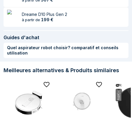
à partir de
Couleur du produit
Blanc
Dreame D10 Plus Gen 2
Forme
Rond
199
€
à partir de
Écran integré
Non
Guides d'achat
Télécommandé
Oui
Quel aspirateur robot choisir? comparatif et conseils
représentation / réalisation
utilisation
Contenance en
0,8 L
poussière (total)
Meilleures alternatives & Produits similaires
Lavage humide
Non
Retour automatique
Oui
à la station de base
Niveau sonore
74 dB
Contenance en
0,55 L
poussière
(aspirateur)