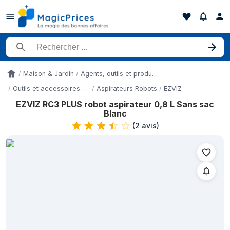
Rechercher un produit
Maison & Jardin
Agents, outils et produits nettoyants
Accueil
Outils et accessoires de nettoyage
Aspirateurs Robots
EZVIZ
EZVIZ RC3 PLUS robot aspirateur 0,8 L Sans sac
Historique des prix de EZVIZ RC3 PLUS robot aspirateur 0,8 L S
Blanc
Date
(
2 avis
)
8 mai 2026
15 mai 2026
21 mai 2026
26 mai 2026
2 juin 2026
10 juin 2026
23 juin 2026
2 juillet 2026