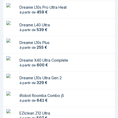
d'entrée AC
Dreame L10s Pro Ultra Heat
459
€
à partir de
Tension de sortie
24 V
de la station de
Dreame L40 Ultra
base
539
€
à partir de
Informations sur l'emballage
Dreame L10s Plus
255
€
Largeur du colis
à partir de
431 mm
Profondeur du colis
394 mm
Dreame X40 Ultra Complete
600
€
à partir de
Hauteur du colis
347 mm
Poids du paquet
7,8 kg
Dreame L10s Ultra Gen 2
329
€
à partir de
Type d'emballage
Boîte
iRobot Roomba Combo j5
Design
641
€
à partir de
Type de conteneur
Sans sac
EZIclean Z12 Ultra
à poussière
507
€