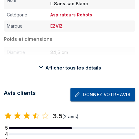
Nom
L Sans sac Blanc
Catégorie
Aspirateurs Robots
Marque
EZVIZ
Poids et dimensions
Diamètre
34,5 cm
Hauteur
78,5 mm
Afficher tous les détails
Poids
2,83 kg
Dimensions de la
220 x 180 x 380 mm
Avis clients
base (l x p x H)
DONNEZ VOTRE AVIS
Poids de la base
3,6 kg
3.5
Puissance
(
2 avis
)
5
Technologie
Lithium-Ion (Li-Ion)
4
batterie