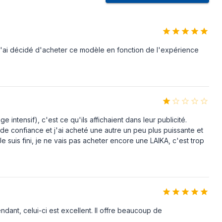
Oui
Oui
 j'ai décidé d'acheter ce modèle en fonction de l'expérience
Non
e
1
tensif), c'est ce qu'ils affichaient dans leur publicité.
 inclus
Oui
 de confiance et j'ai acheté une autre un peu plus puissante et
Oui
e suis fini, je ne vais pas acheter encore une LAIKA, c'est trop
Oui
CE
ndant, celui-ci est excellent. Il offre beaucoup de