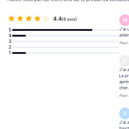
Puissance
Puissance
130 W
4.4
(
8 avis
)
M
Tension d'entrée AC
220 - 240 V
J'ai 
5
Fréquence d'entrée AC
50 Hz
antér
4
3
Pays 
2
1
P
J'ai 
La pr
après
cher...
Pays 
S
J'ai 
fonct