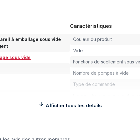
Caractéristiques
reil à emballage sous vide
Couleur du produit
gent
Vide
lage sous vide
Fonctions de scellement sous v
Nombre de pompes à vide
Type de commande
Largeur de fonctionnement ma
Afficher tous les détails
Lumière d'indication
Bouton marche/arrêt intégré
Barre de scellement double taill
ez les avis des autres membres.