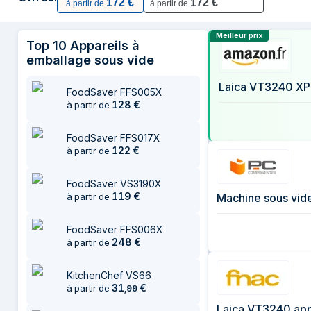
172
€
172
€
à partir de
à partir de
18 juillet 2026
3 août 2026
Comparer les 
Meilleur prix
Top
10
Appareils à
5 août 2026
emballage sous vide
FoodSaver FFS005X
128
€
à partir de
FoodSaver FFS017X
122
€
à partir de
FoodSaver VS3190X
119
€
Machine sous vid
à partir de
FoodSaver FFS006X
248
€
à partir de
KitchenChef VS66
31
€
à partir de
,
99
Laica VT3240 app