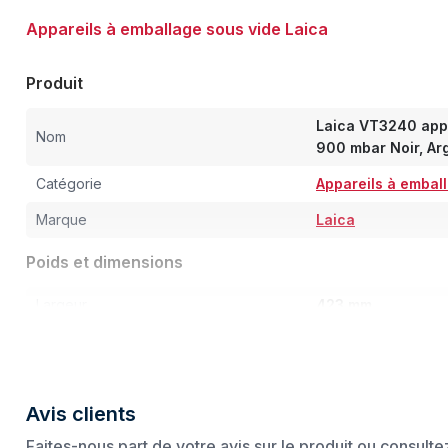
Appareils à emballage sous vide Laica
Produit
Laica VT3240 appa
Nom
900 mbar Noir, Ar
Catégorie
Appareils à embal
Marque
Laica
Poids et dimensions
Largeur
423 mm
Profondeur
222 mm
Hauteur
165 mm
Avis clients
Poids
3,66 kg
Faites-nous part de votre avis sur le produit ou consult