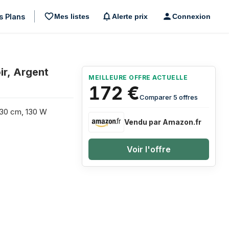
s Plans
Mes listes
Alerte prix
Connexion
ir, Argent
MEILLEURE OFFRE ACTUELLE
172
€
Comparer 5 offres
, 30 cm, 130 W
Vendu par Amazon.fr
Voir l'offre