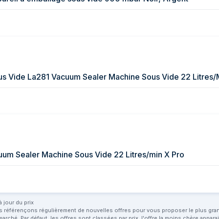
us Vide La281 Vacuum Sealer Machine Sous Vide 22 Litres/
uum Sealer Machine Sous Vide 22 Litres/min X Pro
 jour du prix
us référençons régulièrement de nouvelles offres pour vous proposer le plus grand 
marché. Par défaut, les offres sont classées par prix, l'offre la moins chère appar