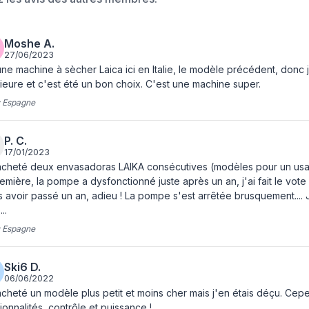
Stockage de cable
Port de tuyau
Moshe A.
Écran
27/06/2023
une machine à sècher Laica ici en Italie, le modèle précédent, donc
ieure et c'est été un bon choix. C'est une machine super.
Écran integré
:
Espagne
Informations sur l'emballag
P. C.
Quantité
17/01/2023
acheté deux envasadoras LAIKA consécutives (modèles pour un usage in
Rouleau de scellement sous vide
emière, la pompe a dysfonctionné juste après un an, j'ai fait le vote
Manuel d'utilisation
 avoir passé un an, adieu ! La pompe s'est arrêtée brusquement.... J
..
Durabilité
:
Espagne
Conformité à la durabilité
Ski6 D.
Certificats de durabilité
06/06/2022
acheté un modèle plus petit et moins cher mais j'en étais déçu. Cepe
ionnalités, contrôle et puissance !