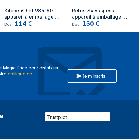
KitchenChef VS5160 
Reber Salvaspesa 
appareil à emballage 
appareil à emballage 
sous vide 0,85 mbar 
114
€
sous vide 830 mbar 
150
€
Dès
Dès
Argent
Rouge, Argent
ar Magic Price pour distribuer
otre
politique de
Je m'inscris !
re
Trustpilot