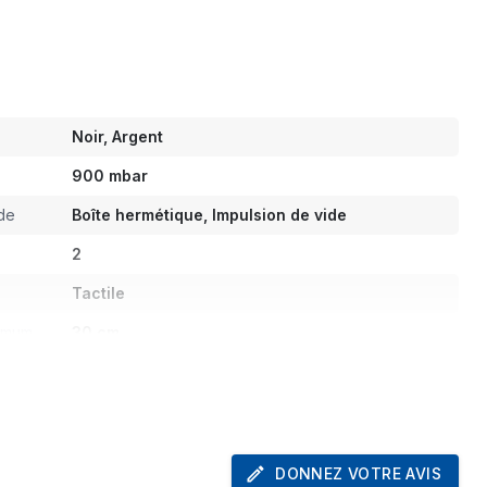
Noir, Argent
900 mbar
ide
Boîte hermétique, Impulsion de vide
2
Tactile
ximum
30 cm
Oui
Oui
e
Oui
DONNEZ VOTRE AVIS