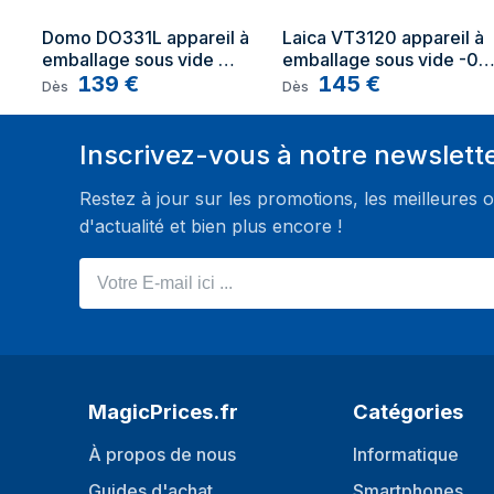
Domo DO331L appareil à 
Laica VT3120 appareil à 
emballage sous vide 
emballage sous vide -0,9
-900 mbar Noir, Argent
139
€
mbar Noir, Blanc
145
€
Dès
Dès
Inscrivez-vous à notre newslett
Restez à jour sur les promotions, les meilleures o
d'actualité et bien plus encore !
Votre E-mail ici ...
MagicPrices.fr
Catégories
À propos de nous
Informatique
Guides d'achat
Smartphones