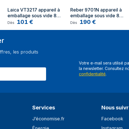
Laica VT3217 appareil à 
Reber 9701N appareil à 
 
emballage sous vide 800 
emballage sous vide 830 
mbar Noir, Acier 
101
€
mbar Argent
190
€
Dès
Dès
inoxydable
er
ffres, les produits
Votre e-mail sera utilisé p
la newsletter. Consultez n
confidentialité
.
Services
Nous suiv
J’économise.fr
Facebook
Énergie
Instagram