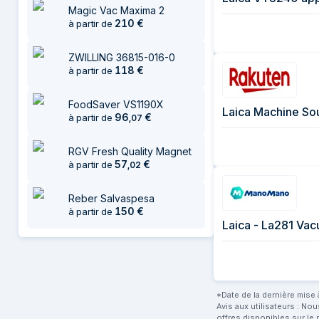
Magic Vac Maxima 2
210
€
à partir de
ZWILLING 36815-016-0
118
€
à partir de
FoodSaver VS1190X
Laica Machine So
96
€
à partir de
,
07
RGV Fresh Quality Magnet
57
€
à partir de
,
02
Reber Salvaspesa
150
€
à partir de
Laica - La281 Vac
*Date de la dernière mise à
Avis aux utilisateurs : No
offres disponibles sur le 