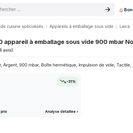
Bon
n produit
 de cuisine spécialisés
Appareils à emballage sous vide
Laica
s vide 900 mbar Noir, Argent sur les 3 derniers mois
 appareil à emballage sous vide 900 mbar No
Prix
8 avis
)
193 €
172 €
, Argent, 900 mbar, Boîte hermétique, Impulsion de vide, Tactile
193 €
193 €
-31%
172 €
172 €
172 €
193 €
Analyse détaillée
›
 prix
193 €
156 €
156 €