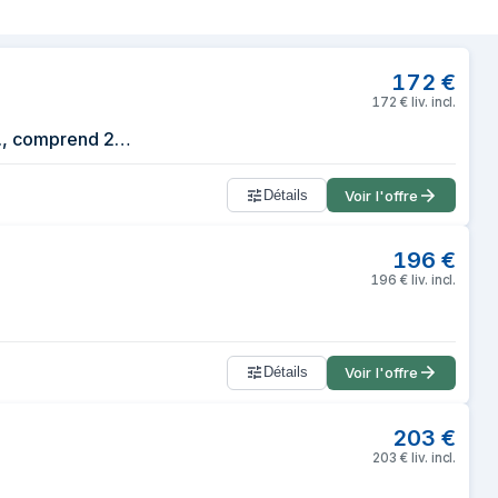
ge sous vide 900 mbar Noir, Argent
172
€
172
€
liv. incl.
Laica VT3240 XPro Machine d'emballage sous vide professionnelle 22L/Min., comprend 2 rouleaux de 28 x 600 cm.
Détails
Voir l'offre
196
€
196
€
liv. incl.
Détails
Voir l'offre
203
€
203
€
liv. incl.