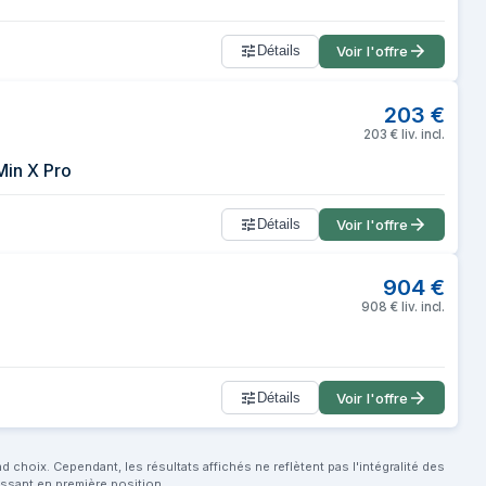
Détails
Voir l'offre
203
€
203
€
liv. incl.
Min X Pro
Détails
Voir l'offre
904
€
908
€
liv. incl.
Détails
Voir l'offre
choix. Cependant, les résultats affichés ne reflètent pas l'intégralité des
aissant en première position.