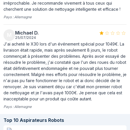
irréprochable. Je recommande vivement à tous ceux qui
réservoir d'eau
cherchent une solution de nettoyage intelligente et efficace !
Type de restriction
Mur virtuel
Pays :
Allemagne
de mouvement
Michael D.
Système
Oui
M
25/07/2024
d'autovidage
J'ai acheté le X30 lors d'un événement spécial pour 1049€. La
livraison était rapide, mais après seulement 8 jours, le robot
Fonctions de la
Purification
commençait à présenter des problèmes. Après avoir essayé de
base
résoudre le problème, j'ai constaté que l'un des roues du robot
Détection
Oui
était définitivement endommagée et ne pouvait plus tourner
d'obstacle
correctement. Malgré mes efforts pour résoudre le problème, je
n'ai pas pu faire fonctionner le robot et ai donc décidé de le
Wifi
Oui
renvoyer. Je suis vraiment déçu car c'était mon premier robot
de nettoyage et je l'avais payé 1000€. Je pense que cela est
Les surfaces de
Tapis, Sol dur
inacceptable pour un produit qui coûte autant.
plancher
Pays :
Allemagne
compatibles
Type de navigation
Laser Distance Sensor (LDS)
Top
10
Aspirateurs Robots
Fonctionne avec
Oui