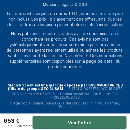
Mentions légales & CGU
Les prix sont indiqués en euros TTC (éventuels frais de port
non inclus). Les prix, le classement des offres, ainsi que les
délais et frais de livraison peuvent être sujets à modification.
Nous publions sur notre site des avis de consommateurs
concernant les produits. Ces avis ne sont pas
systématiquement vérifiés pour confirmer qu'ils proviennent
de personnes ayant réellement utilisé ou acheté les produits,
sauf si l'avis porte la mention 'avis vérifié'. Des informations
supplémentaires sont disponibles sur la page de détail du
produit concerné.
MagicPrices® est une marque déposée par SAS MAGIC PRICES
(filiale du groupe GEO.3L SAS)
—
EUTM 019023174 / WO 1812674
RCS Nantes 925 068 736 — Capital social 200 000 € — N° TVA
FR39925068736
Siège social : Immeuble BAYA, 1 Rue Du Guesclin, 44000 Nantes,
France
653
€
Copyright
2026
Magic Prices
Voir l'offre
Rue du Commerce