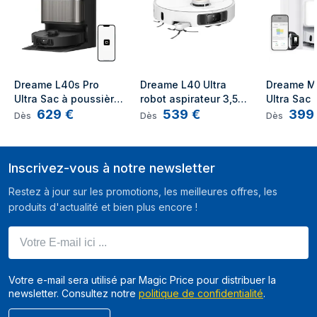
Dreame L40s Pro 
Dreame L40 Ultra 
Dreame Mo
Ultra Sac à poussière 
robot aspirateur 3,5 L 
Ultra Sac 
629
€
539
€
399
Noir
Sac à poussière 
Blanc
Dès
Dès
Dès
Blanc
Inscrivez-vous à notre newsletter
Restez à jour sur les promotions, les meilleures offres, les
produits d'actualité et bien plus encore !
Votre E-mail ici ...
Votre e-mail sera utilisé par Magic Price pour distribuer la
newsletter. Consultez notre
politique de confidentialité
.