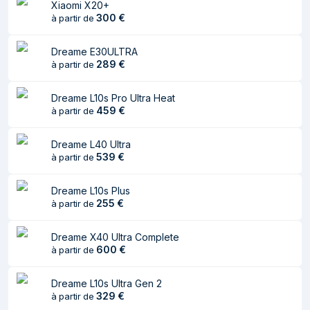
Xiaomi X20+
Google Assistant
300
€
à partir de
Compatible avec
Oui
Amazon Alexa
Dreame E30ULTRA
289
€
à partir de
Détails techniques
Dreame L10s Pro Ultra Heat
Puissance
8300 Pascal
459
€
à partir de
d'aspiration
Dreame L40 Ultra
Contenu de l'emballage
539
€
à partir de
Manuel d'utilisation
Oui
Dreame L10s Plus
255
€
à partir de
Station de base
Oui
Cordon
Oui
Dreame X40 Ultra Complete
d'alimentation
600
€
à partir de
inclus
Dreame L10s Ultra Gen 2
329
€
à partir de