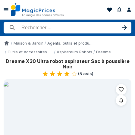
Rechercher un produit
Maison & Jardin
Agents, outils et produits nettoyants
Accueil
Outils et accessoires de nettoyage
Aspirateurs Robots
Dreame
Dreame X30 Ultra robot aspirateur Sac à poussière
Historique des prix de Dreame X30 Ultra robot aspirateur Sac à 
Noir
Date
(
5 avis
)
9 mai 2026
22 mai 2026
29 mai 2026
5 juin 2026
11 juin 2026
17 juin 2026
22 juin 2026
29 juin 2026