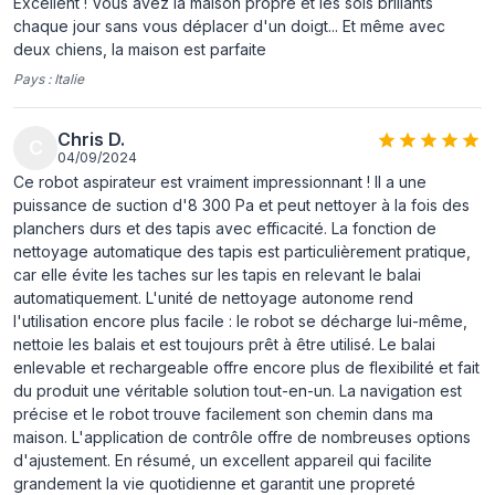
Excellent ! Vous avez la maison propre et les sols brillants
Type de conteneur
Sac à poussière
chaque jour sans vous déplacer d'un doigt... Et même avec
à poussière
deux chiens, la maison est parfaite
Pays :
Couleur du produit
Italie
Noir
Télécommandé
Oui
Chris D.
C
04/09/2024
support
Oui
Ce robot aspirateur est vraiment impressionnant ! Il a une
smartphone à
puissance de suction d'8 300 Pa et peut nettoyer à la fois des
distance
planchers durs et des tapis avec efficacité. La fonction de
nettoyage automatique des tapis est particulièrement pratique,
représentation / réalisation
car elle évite les taches sur les tapis en relevant le balai
automatiquement. L'unité de nettoyage autonome rend
Lavage humide
Oui
l'utilisation encore plus facile : le robot se décharge lui-même,
Contenance en
0,35 L
nettoie les balais et est toujours prêt à être utilisé. Le balai
poussière
enlevable et rechargeable offre encore plus de flexibilité et fait
du produit une véritable solution tout-en-un. La navigation est
(aspirateur)
précise et le robot trouve facilement son chemin dans ma
Contenance en
3,2 L
maison. L'application de contrôle offre de nombreuses options
poussière (base)
d'ajustement. En résumé, un excellent appareil qui facilite
grandement la vie quotidienne et garantit une propreté
Capacité du
0,08 L