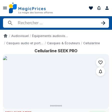
Rechercher un produit
Audiovisuel
Équipements audiovisuels
Accueil
Casques audio et portables
Casques & Écouteurs
Cellularline
Cellularline SEEK PRO
Historique des prix de Cellularline SEEK PRO sur les 3 derniers 
Date
Prix
9 mai 2026
37,34 €
23 mai 2026
38,17 €
1 juin 2026
38,99 €
6 juin 2026
38,61 €
21 juin 2026
39,10 €
28 juin 2026
38,03 €
5 juillet 2026
37,98 €
12 juillet 2026
37,89 €