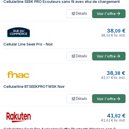
Cellularline SEEK PRO Écouteurs sans fil avec étui de chargement
Détails
Voir l'offre
38
€
,
09
38
€
liv. incl.
,
09
Cellular Line Seek Pro - Noir
Détails
Voir l'offre
38
€
,
38
42
€
liv. incl.
,
37
Cellularline BTSEEKPROTWSK Noir
Détails
Voir l'offre
41
€
,
62
41
€
liv. incl.
,
62