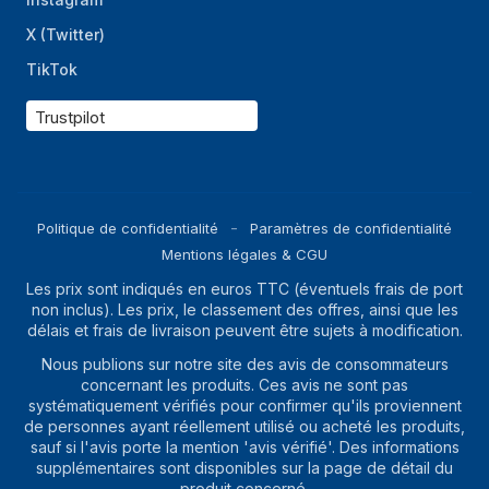
Câbles inclus
USB Type-C
X (Twitter)
Quantité
1
TikTok
Durabilité
Trustpilot
Certificats de
CE, RoHS
durabilité
Politique de confidentialité
Paramètres de confidentialité
Mentions légales & CGU
Les prix sont indiqués en euros TTC (éventuels frais de port
non inclus). Les prix, le classement des offres, ainsi que les
délais et frais de livraison peuvent être sujets à modification.
Nous publions sur notre site des avis de consommateurs
concernant les produits. Ces avis ne sont pas
systématiquement vérifiés pour confirmer qu'ils proviennent
de personnes ayant réellement utilisé ou acheté les produits,
sauf si l'avis porte la mention 'avis vérifié'. Des informations
supplémentaires sont disponibles sur la page de détail du
produit concerné.