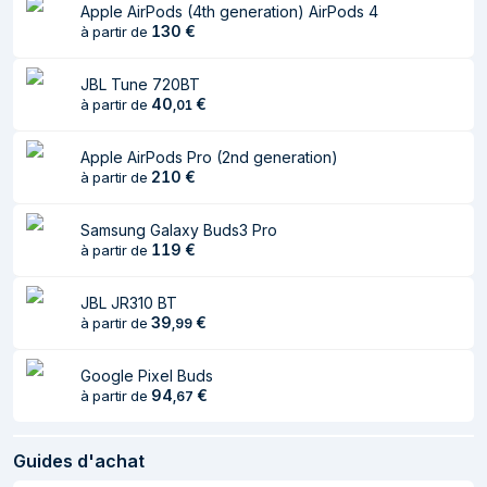
Apple AirPods (4th generation) AirPods 4
Capacité de la
30 mAh
130
€
à partir de
batterie de
l'écouteur droit
JBL Tune 720BT
40
€
à partir de
,
01
Capacité de la
30 mAh
batterie de
l'écouteur gauche
Apple AirPods Pro (2nd generation)
210
€
à partir de
Lecture audio en
3 h
continu
Samsung Galaxy Buds3 Pro
119
€
à partir de
Durée de
2 h
rechargement de la
JBL JR310 BT
batterie (boîtier de
39
€
à partir de
,
99
chargement)
Capacité de la
250 mAh
Google Pixel Buds
batterie (boîtier de
94
€
à partir de
,
67
chargement)
Temps de
3 h
Guides d'achat
communication