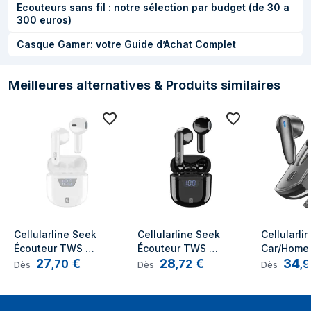
Ecouteurs sans fil : notre sélection par budget (de 30 a
Temps de
300 euros)
1 h
rechargement de la
Casque Gamer: votre Guide d’Achat Complet
batterie
Tension des piles
3,7 V
Meilleures alternatives & Produits similaires
Source de
USB
chargement
Autonomie en veille
10 h
Connectivité
Technologie de
Sans fil
connectivité
Cellularline Seek 
Cellularline Seek 
Cellularlin
Connecteur de 3,5
Non
Écouteur TWS 
Écouteur TWS 
Car/Home 
mm
27
€
28
€
34
Bluetooth Socle de 
Bluetooth Socle de 
,
70
,
72
,
9
Dès
Dès
Dès
chargement Blanc
chargement Noir
Connecteur de
Non
6,35 mm