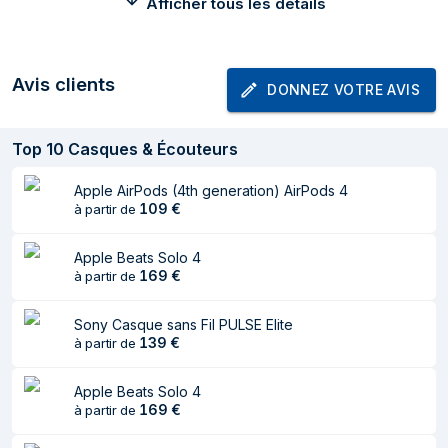
Afficher tous les détails
Intraural type de
Écouteurs
casque
Microphone
Avis clients
DONNEZ VOTRE AVIS
Type de
Intégré
microphone
Top
10
Casques & Écouteurs
Poids et dimensions
Apple AirPods (4th generation) AirPods 4
109
€
à partir de
Poids
32 g
Apple Beats Solo 4
Autres caractéristiques
169
€
à partir de
Manuel d'utilisation
Oui
Sony Casque sans Fil PULSE Elite
139
€
à partir de
Batterie
Apple Beats Solo 4
Fonctionne sur piles
Oui
169
€
à partir de
Type de batterie
Batterie intégré