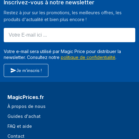
Inscrivez-vous à notre newsletter
Bluetooth
Oui
Restez à jour sur les promotions, les meilleures offres, les
Profils Bluetooth
A2DP, AVRCP
produits d'actualité et bien plus encore !
Modèle du
5.1
Votre E-mail ici ...
Bluetooth
Connectivité RF
Non
Votre e-mail sera utilisé par Magic Price pour distribuer la
Portée du routeur
10 m
newsletter. Consultez notre
politique de confidentialité
.
sans fil
Je m'inscris !
représentation / réalisation
Type de produit
Casque
MagicPrices.fr
Style de casque
Ecouteurs
À propos de nous
portable
Guides d'achat
Utilisation
Appels/Musique
recommandée
FAQ et aide
Couleur du produit
Contact
Noir