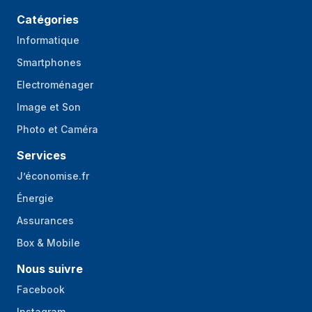
Type de casque
Catégories
Binaural
Informatique
Touches de
Multi-clés
fonctionnement
Smartphones
Commande de
Tactile
Electroménager
volume
Image et Son
Type d'unité de
On-ear control unit
Photo et Caméra
commande
Services
Type de
Tactile
J’économise.fr
commande
Énergie
Pliable
Non
Assurances
Voyants
Oui
Box & Mobile
Contenu de l'emballage
Nous suivre
Adaptateurs audio
Facebook
Non
inclus
Instagram