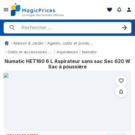
Rechercher un produit
Maison & Jardin
Agents, outils et produits nettoyants
Accueil
Outils et accessoires de nettoyage
Aspirateurs
Numatic
Numatic HET160 6 L Aspirateur sans sac Sec 620 W
Historique des prix de Numatic HET160 6 L Aspirateur sans sac
Sac à poussière
Date
7 mai 2026
14 mai 2026
22 mai 2026
29 mai 2026
7 juin 2026
14 juin 2026
18 juin 2026
25 juin 2026