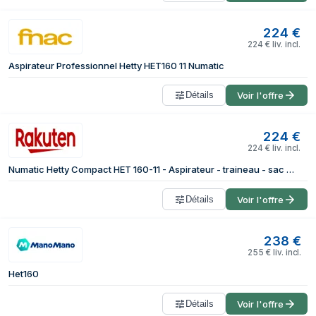
224
€
224
€
liv. incl.
Aspirateur Professionnel Hetty HET160 11 Numatic
Détails
Voir l'offre
224
€
224
€
liv. incl.
Numatic Hetty Compact HET 160-11 - Aspirateur - traineau - sac - 620 Watt - rose classique
Détails
Voir l'offre
238
€
255
€
liv. incl.
Het160
Détails
Voir l'offre