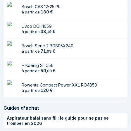
Type
Aspirateur sans sac
Bosch GAS 12-25 PL
Type de nettoyage
Sec
180
€
à partir de
Type de conteneur
Sac à poussière
Livoo DOH105G
à poussière
38
€
à partir de
,
19
Capacité poussière
6 L
Bosch Serie 2 BGS05X240
Couleur du produit
Noir, Rose
71
€
à partir de
,
99
Matériau du tube
Acier inoxydable
H.Koenig STC56
59
€
à partir de
,
99
Ergonomie
Longueur du câble
Rowenta Compact Power XXL RO4B50
10 m
120
€
à partir de
Support de
Oui
rangement
Guides d'achat
Portable à là main
Oui
Aspirateur balai sans fil : le guide pour ne pas se
Bouton
Oui
tromper en 2026
marche/arrêt