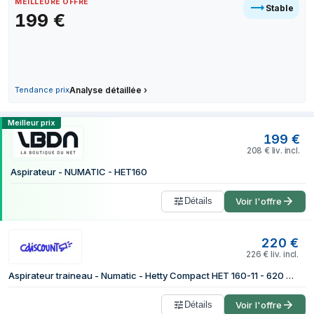
MEILLEURE OFFRE
Stable
1 juillet 2026
199
€
8 juillet 2026
16 juillet 2026
25 juillet 2026
1 août 2026
Tendance prix
Analyse détaillée
›
4 août 2026
Comparer les prix de Numatic HET160 6 
Meilleur prix
199
€
208
€
liv. incl.
Aspirateur - NUMATIC - HET160
Détails
Voir l'offre
220
€
226
€
liv. incl.
Aspirateur traineau - Numatic - Hetty Compact HET 160-11 - 620 Watt - Rose - Sac
Détails
Voir l'offre