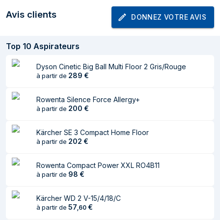
Avis clients
DONNEZ VOTRE AVIS
Tension d'entrée
230 V
AC
Top
10
Aspirateurs
Fréquence
50 - 60 Hz
d'entrée AC
Dyson Cinetic Big Ball Multi Floor 2 Gris/Rouge
289
€
à partir de
Poids et dimensions
Largeur
315 mm
Rowenta Silence Force Allergy+
200
€
à partir de
Profondeur
340 mm
Kärcher SE 3 Compact Home Floor
Hauteur
345 mm
202
€
à partir de
Poids
7,5 kg
Rowenta Compact Power XXL RO4B11
Poids (sans
6,9 kg
98
€
à partir de
accessoire)
Kärcher WD 2 V-15/4/18/C
Design
57
€
à partir de
,
60