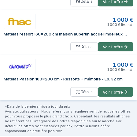
Détails
Voir l'offre
1 000
€
1 000
€
liv. incl.
Matelas ressort 160x200 cm maison aubertin accueil moelleux soutien ferme epaisseur 32 cm Non specifie zones oreiller(s) protege-matelas
Détails
Voir l'offre
1 000
€
1 000
€
liv. incl.
Matelas Passion 160x200 cm - Ressorts + mémoire - Ép. 32 cm
Détails
Voir l'offre
*Date de la dernière mise à jour du prix
Avis aux utilisateurs : Nous référençons régulièrement de nouvelles offres
pour vous proposer le plus grand choix. Cependant, les résultats affichés
ne reflètent pas l'intégralité des offres disponibles sur le marché. Par
défaut, les offres sont classées par prix, l'offre la moins chère
apparaissant en première position.