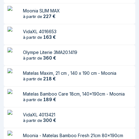
Type
forme
Moonia SLIM MAX
Matériel
Polyester
227
€
à partir de
Poignée(s)
Oui
VidaXL 4016653
163
€
à partir de
Pays d'origine
Europe
Olympe Literie 3MA20.1419
360
€
à partir de
Matelas Maxim, 21 cm , 140 x 190 cm - Moonia
218
€
à partir de
Matelas Bamboo Care 18cm, 140x190cm - Moonia
189
€
à partir de
VidaXL 4013421
300
€
à partir de
Moonia - Matelas Bamboo Fresh 21cm 80x190cm