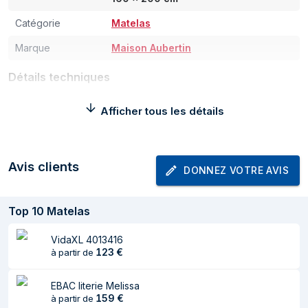
Catégorie
Matelas
Marque
Maison Aubertin
Détails techniques
Période de
10 année(s)
Afficher tous les détails
garantie
Poids et dimensions
Avis clients
DONNEZ VOTRE AVIS
Hauteur
320 mm
Largeur
900 mm
Top
10
Matelas
Longueur du
2000 mm
VidaXL 4013416
produit
123
€
à partir de
Caractéristiques
EBAC literie Melissa
159
€
à partir de
Matelas en mousse à mémoire de