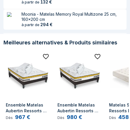
132
€
à partir de
Moonia - Matelas Memory Royal Multizone 25 cm,
160x200 cm
294
€
à partir de
Meilleures alternatives & Produits similaires
Ensemble Matelas 
Ensemble Matelas 
Matelas S
Aubertin Ressorts 
Aubertin Ressorts 
Ressorts 
967
€
980
€
458
ensachés Accueil 
ensachés Accueil 
25 cm, 160
Dès
Dès
Dès
mémoire + sommier + 
mémoire + sommier + 
Moonia
accessoires - 180 x 
accessoires - 140 x 