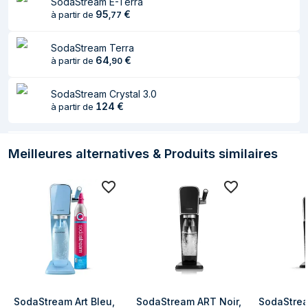
SodaStream E-Terra
95
€
à partir de
,
77
SodaStream Terra
64
€
à partir de
,
90
SodaStream Crystal 3.0
124
€
à partir de
Meilleures alternatives & Produits similaires
SodaStream Art Bleu, 
SodaStream ART Noir, 
SodaStrea