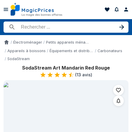
Rechercher un produit
Électroménager
Petits appareils ménagers
Accueil
Appareils à boissons
Équipements et distributeurs de boissons
Carbonateurs
SodaStream
SodaStream Art Mandarin Red Rouge
Historique des prix de SodaStream Art Mandarin Red Rouge sur 
(
13 avis
)
Date
4 mai 2026
79,99 €
6 mai 2026
99 €
8 mai 2026
99,99 €
19 mai 2026
99,99 €
26 mai 2026
99,99 €
18 juin 2026
101 €
19 juin 2026
117 €