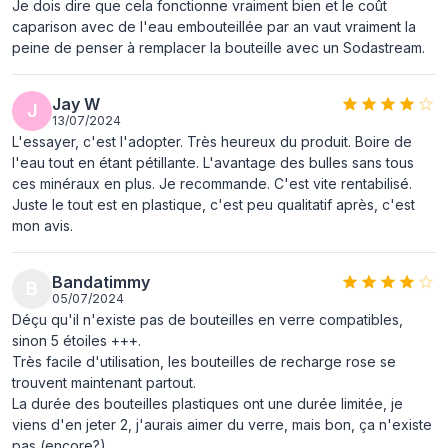
Je dois dire que cela fonctionne vraiment bien et le coût
Largeur du casier
610 mm
caparison avec de l'eau embouteillée par an vaut vraiment la
principal (externe)
peine de penser à remplacer la bouteille avec un Sodastream.
Longueur du casier
400 mm
principal (externe)
Jay W
J
13/07/2024
Hauteur du casier
460 mm
L'essayer, c'est l'adopter. Très heureux du produit. Boire de
principal (externe)
l'eau tout en étant pétillante. L'avantage des bulles sans tous
ces minéraux en plus. Je recommande. C'est vite rentabilisé.
Produit par casier
4 pièce(s)
Juste le tout est en plastique, c'est peu qualitatif après, c'est
principal (externe)
mon avis.
Bandatimmy
B
05/07/2024
Déçu qu'il n'existe pas de bouteilles en verre compatibles,
sinon 5 étoiles +++.
Très facile d'utilisation, les bouteilles de recharge rose se
trouvent maintenant partout.
La durée des bouteilles plastiques ont une durée limitée, je
viens d'en jeter 2, j'aurais aimer du verre, mais bon, ça n'existe
pas (encore?)