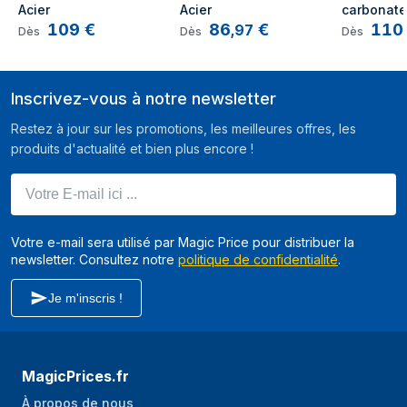
Acier
Acier
carbonateu
109
€
86
€
110
Plastique 
,
97
Dès
Dès
Dès
Inscrivez-vous à notre newsletter
Restez à jour sur les promotions, les meilleures offres, les
produits d'actualité et bien plus encore !
Votre E-mail ici ...
Votre e-mail sera utilisé par Magic Price pour distribuer la
newsletter. Consultez notre
politique de confidentialité
.
Je m'inscris !
MagicPrices.fr
À propos de nous