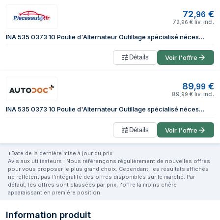
72
€
,
96
72
€
liv. incl.
,
96
INA 535 0373 10 Poulie d'Alternateur Outillage spécialisé nécessaire pour le montage
Détails
Voir l'offre
89
€
,
99
89
€
liv. incl.
,
99
INA 535 0373 10 Poulie d'Alternateur Outillage spécialisé nécessaire pour le montage MERCEDES-BENZ: Classe E Berline
Détails
Voir l'offre
*Date de la dernière mise à jour du prix
Avis aux utilisateurs : Nous référençons régulièrement de nouvelles offres
pour vous proposer le plus grand choix. Cependant, les résultats affichés
ne reflètent pas l'intégralité des offres disponibles sur le marché. Par
défaut, les offres sont classées par prix, l'offre la moins chère
apparaissant en première position.
Information produit