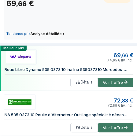
69
€
,
66
5 août 2026
69,66
Tendance prix
Analyse détaillée
›
Comparer les prix de Poulie roue libre, 
Meilleur prix
69
€
,
66
74
€
liv. incl.
,
65
Roue Libre Dynamo 535 0373 10 Ina Ina 535037310 Mercedes-Benz
Détails
Voir l'offre
72
€
,
88
72
€
liv. incl.
,
88
INA 535 0373 10 Poulie d'Alternateur Outillage spécialisé nécessaire pour le montage
Détails
Voir l'offre