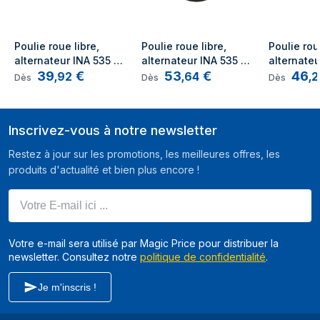
Poulie roue libre, 
Poulie roue libre, 
Poulie roue
alternateur INA 535 
alternateur INA 535 
alternateu
39
€
53
€
46
0180 10
0175 10
0036 10
,
92
,
64
,
2
Dès
Dès
Dès
Inscrivez-vous à notre newsletter
Restez à jour sur les promotions, les meilleures offres, les
produits d'actualité et bien plus encore !
Votre E-mail ici ...
Votre e-mail sera utilisé par Magic Price pour distribuer la
newsletter. Consultez notre
politique de confidentialité
.
Je m'inscris !