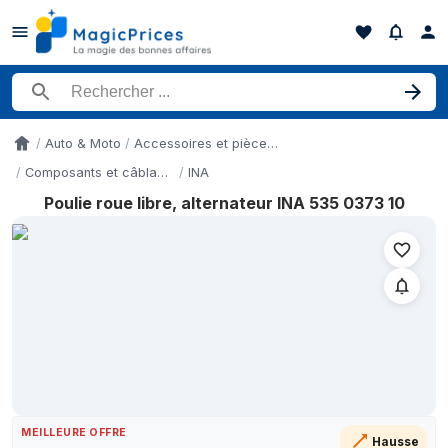
Rechercher un produit
Auto & Moto
Accessoires et pièces de véhicules à moteur
Accueil
Composants et câblages électriques de voiture
INA
Poulie roue libre, alternateur INA 535 0373 10
Historique des prix de Poulie roue libre, alternateur INA 535 037
Date
16 mai 2026
58,69
17 mai 2026
66,18 
7 juillet 2026
65,66
8 juillet 2026
66,18 
27 juillet 2026
69,66
28 juillet 2026
69,66
28 juillet 2026
69,24
MEILLEURE OFFRE
4 août 2026
69,31 
Hausse