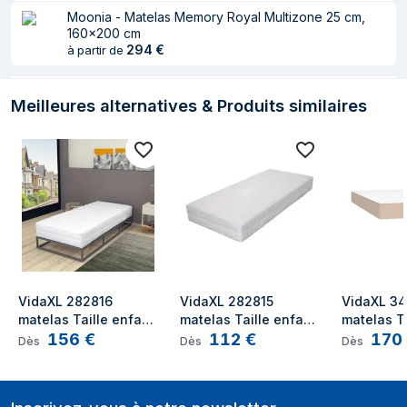
Moonia - Matelas Memory Royal Multizone 25 cm,
produit
160x200 cm
294
€
à partir de
Hauteur
330 mm
Caractéristiques
Meilleures alternatives & Produits similaires
Dimension du
Taille enfant / adulte
Matelas
Type
Matelas à ressorts
Fermeté du matelas
Moyen
Nombre de zones
7
de confort
Respirant
Oui
VidaXL 282816 
VidaXL 282815 
VidaXL 34
matelas Taille enfant 
matelas Taille enfant 
matelas Ta
Couleur du produit
Noir, Blanc
156
€
112
€
170
/ adulte Matelas à 
/ adulte Matelas à 
/ adulte M
Dès
Dès
Dès
ressorts
ressorts
ressorts
Couverture
Oui
amovible