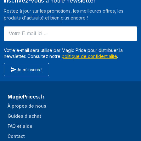
Inscrivez-vous à notre newsletter
Matériel de la
Polyester
couverture
Restez à jour sur les promotions, les meilleures offres, les
produits d'actualité et bien plus encore !
Substance de
mousse
charge
Votre E-mail ici ...
Votre e-mail sera utilisé par Magic Price pour distribuer la
newsletter. Consultez notre
politique de confidentialité
.
Je m'inscris !
MagicPrices.fr
À propos de nous
Guides d'achat
FAQ et aide
Contact