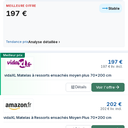
30 juin 2026
MEILLEURE OFFRE
Stable
197
€
1 juillet 2026
5 juillet 2026
6 juillet 2026
8 juillet 2026
13 juillet 2026
Tendance prix
Analyse détaillée
›
14 juillet 2026
Comparer les prix de VidaXL 372894 mate
Meilleur prix
18 juillet 2026
197
€
28 juillet 2026
197
€
liv. incl.
28 juillet 2026
vidaXL Matelas à ressorts ensachés moyen plus 70x200 cm
28 juillet 2026
28 juillet 2026
Détails
Voir l'offre
29 juillet 2026
202
€
202
€
liv. incl.
vidaXL Matelas à Ressorts ensachés Moyen Plus 70x200 cm