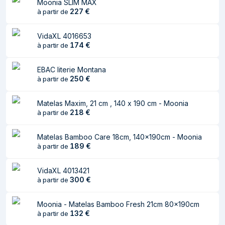
Moonia SLIM MAX
La housse du matelas est lavable jusqu'à 40 °C. Veillez à ne pas
227
€
à partir de
la laver fréquemment.
Pour votre confort, le matelas est compressé et roulé dans une
boîte, et vous pouvez facilement le déplacer et l'installer dans
VidaXL 4016653
174
€
votre pièce.
à partir de
Matelas VidaXL
EBAC literie Montana
250
€
à partir de
Produit
Matelas Maxim, 21 cm , 140 x 190 cm - Moonia
218
€
à partir de
VidaXL 372894 matelas Taille enfant
Nom
/ adulte Matelas à ressorts
Matelas Bamboo Care 18cm, 140x190cm - Moonia
Catégorie
Matelas
189
€
à partir de
Marque
VidaXL
VidaXL 4013421
300
€
à partir de
Poids et dimensions
Moonia - Matelas Bamboo Fresh 21cm 80x190cm
Largeur
700 mm
132
€
à partir de
Longueur du
2000 mm