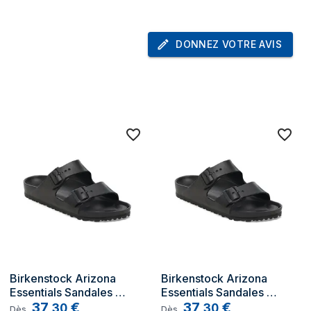
DONNEZ VOTRE AVIS
Birkenstock Arizona 
Birkenstock Arizona 
Essentials Sandales 
Essentials Sandales 
Unisexe Noir
37
€
Unisexe Noir
37
€
,
30
,
30
Dès
Dès