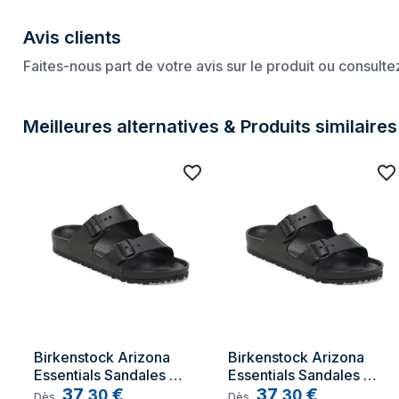
Age du consommateur
Adulte
Avis clients
Couleur principale du produit
Noir
Faites-nous part de votre avis sur le produit ou consult
Coloration
Uniforme
Taille (EU)
42
Meilleures alternatives & Produits similaires
Type de fermeture de chaussure
Fermeture de bou
Imperméable
Oui
Pays d'origine
Allemand
Birkenstock Arizona 
Birkenstock Arizona 
Essentials Sandales 
Essentials Sandales 
Unisexe Noir
37
€
Unisexe Noir
37
€
,
30
,
30
Dès
Dès