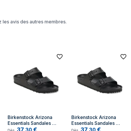
ez les avis des autres membres.
cle
Birkenstock Arizona 
Birkenstock Arizona 
Essentials Sandales 
Essentials Sandales 
Unisexe Noir
37
€
Unisexe Noir
37
€
,
30
,
30
Dès
Dès