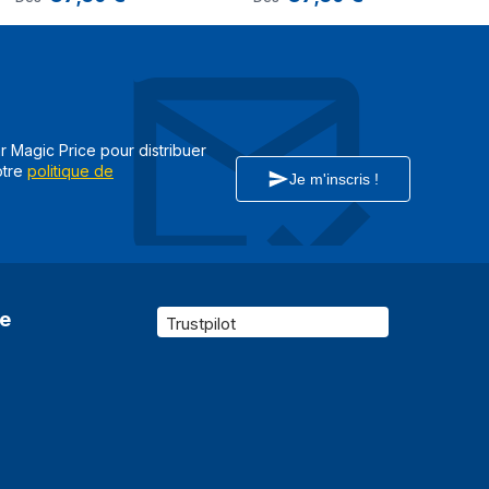
ar Magic Price pour distribuer
otre
politique de
Je m'inscris !
re
Trustpilot