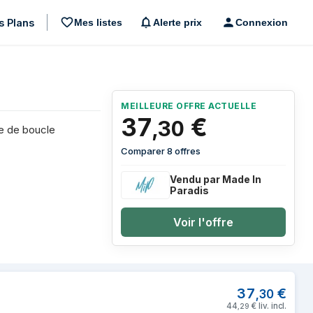
s Plans
Mes listes
Alerte prix
Connexion
MEILLEURE OFFRE ACTUELLE
37
€
,
30
re de boucle
Comparer 8 offres
Vendu par Made In
Paradis
Voir l'offre
andales Unisexe Noir
37
€
,
30
44
€
liv. incl.
,
29