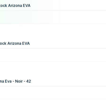
49,95 €
tock Arizona EVA
37,30 €
37,30 €
tock Arizona EVA
na Eva - Noir - 42