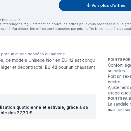
Voir plus d'offres
 jour du prix
us référençons régulièrement de nouvelles offres pour vous proposer le plus grand 
marché. Par défaut, les offres sont classées par prix, l'offre la moins chère appar
u produit et des données du marché.
nnes, ce modèle Unisexe Noir en EU 42 est conçu
POINTS FOR
Confort lége
 léger et décontracté,
EU 42
pour un chaussant
semelles
Port unisex
neutre
Ajustement 
usage quoti
POINTS FAI
La sandale 
ilisation quotidienne et estivale, grâce à sa
maintien su
ible dès 37,30 €