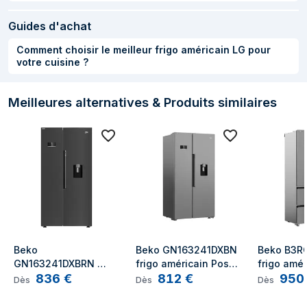
Nombre d'étoiles
4*
Guides d'achat
(indique les
Comment choisir le meilleur frigo américain LG pour
possibilités de
votre cuisine ?
conservation)
No Frost (freezer)
Oui
Meilleures alternatives & Produits similaires
Nombre de
2
clayettes/bacs du
congélateur
Quantité de tiroirs
3
de congélation
Fonction
Oui
congélation rapide
Beko 
Beko GN163241DXBN 
Beko B3R
Puissance
GN163241DXBRN 
frigo américain Pose 
frigo amér
836
€
812
€
950
frigo américain Pose 
libre 576 L E Acier 
libre 513 L
Dès
Dès
Dès
Classe d'efficacité
E
libre 576 L E Noir
inoxydable
inoxydabl
énergétique