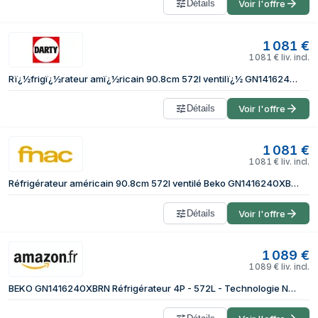
Détails
Voir l'offre
1 081
€
1 081
€
liv. incl.
Rï¿½frigï¿½rateur amï¿½ricain 90.8cm 572l ventilï¿½ GN1416240XBRN
Détails
Voir l'offre
1 081
€
1 081
€
liv. incl.
Réfrigérateur américain 90.8cm 572l ventilé Beko GN1416240XBRN
Détails
Voir l'offre
1 089
€
1 089
€
liv. incl.
BEKO GN1416240XBRN Réfrigérateur 4P - 572L - Technologie NeoFrost - HarvestFresh - Twist Ice Maker - Design Carbone - Compresseur ProSmart Inverter