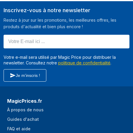
Consommation
338 kWh
Inscrivez-vous à notre newsletter
annuelle d'énergie
Restez à jour sur les promotions, les meilleures offres, les
Plage d’efficacité
A à G
produits d'actualité et bien plus encore !
énergétique
Votre E-mail ici ...
Tension d'entrée
220 V
AC
Votre e-mail sera utilisé par Magic Price pour distribuer la
Fréquence
50 Hz
newsletter. Consultez notre
politique de confidentialité
.
d'entrée AC
Je m'inscris !
Poids et dimensions
Largeur
908 mm
MagicPrices.fr
Profondeur
705 mm
À propos de nous
Hauteur
1820 mm
Guides d'achat
Poids
127 kg
FAQ et aide