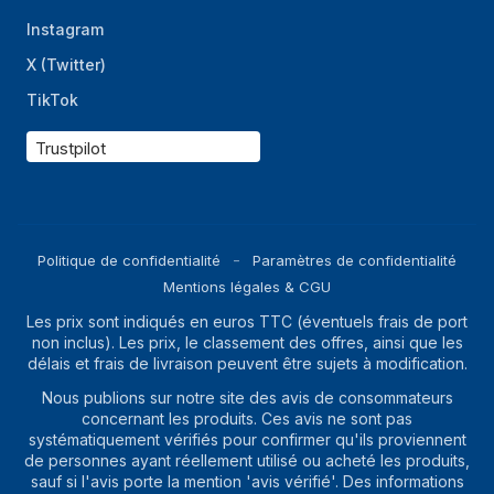
personnalisés prêt
à l'emploi
Instagram
X (Twitter)
Type de
Tactile
commande
TikTok
Type d'écran
LCD
Trustpilot
Réfrigération
R600a
moyenne
Matériau étagères
Verre
Politique de confidentialité
Paramètres de confidentialité
représentation / réalisation
Mentions légales & CGU
Les prix sont indiqués en euros TTC (éventuels frais de port
Capacité nette
572 L
non inclus). Les prix, le classement des offres, ainsi que les
totale
délais et frais de livraison peuvent être sujets à modification.
Classe climatique
SN-T
Nous publions sur notre site des avis de consommateurs
concernant les produits. Ces avis ne sont pas
Classe d'émission
C
systématiquement vérifiés pour confirmer qu'ils proviennent
sonore
de personnes ayant réellement utilisé ou acheté les produits,
sauf si l'avis porte la mention 'avis vérifié'. Des informations