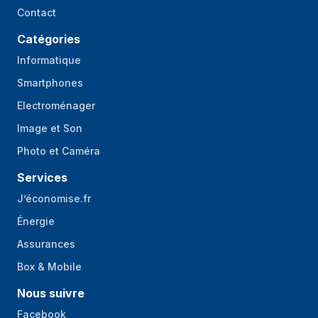
Zone fraîche
Contact
Nouvelle zone
Oui
Catégories
compartiment
Informatique
Autres caractéristiques
Smartphones
Electroménager
Pays d'origine
Turquie
Image et Son
Design
Photo et Caméra
Placement de
Pose libre
Services
l'appareil
J’économise.fr
Conception du
Porte française
Énergie
produit
Assurances
Couleur du produit
Charbon
Box & Mobile
Écran integré
Oui
Nous suivre
Panneaux
Non
Facebook