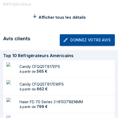
Réfrigérateur
Capacité nette du
376 L
Afficher tous les détails
réfrigérateur
No Frost
Oui
(réfrigérateur)
Avis clients
DONNEZ VOTRE AVIS
Nombre de
4
clayettes/bacs du
Top
10
Réfrigérateurs Américains
réfrigérateur
Candy CFQQ5T817EPS
Nombre de tiroirs à
2
565
€
à partir de
légumes
Compartiments de
6
Candy CFQQ5T817EWPS
la porte du
662
€
à partir de
réfrigérateur
Haier FD 70 Series 3 HFR3718ENMM
Compartiment à
Oui
799
€
à partir de
œufs