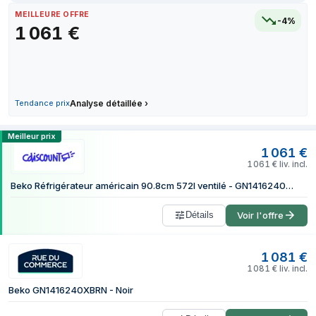
20 juin 2026
MEILLEURE OFFRE
-4%
1 061
€
3 juillet 2026
24 juillet 2026
29 juillet 2026
5 août 2026
Tendance prix
Analyse détaillée
›
Comparer les prix de Beko GN1416240XBR
Meilleur prix
1 061
€
1 061
€
liv. incl.
Beko Réfrigérateur américain 90.8cm 572l ventilé - GN1416240XBRN
Détails
Voir l'offre
1 081
€
1 081
€
liv. incl.
Beko GN1416240XBRN - Noir