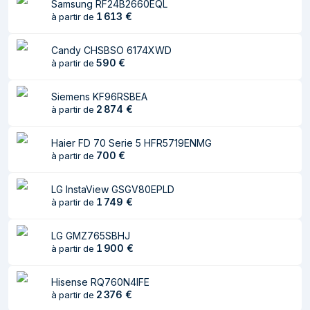
Nombre de
2
Samsung RF24B2660EQL
1 613
€
tablettes à œufs
à partir de
Lumière intérieure
Oui
Candy CHSBSO 6174XWD
du réfrigérateur
590
€
à partir de
Type de lampe
LED
Siemens KF96RSBEA
2 874
€
à partir de
Congélateur
Capacité net du
196 L
Haier FD 70 Serie 5 HFR5719ENMG
700
€
congélateur
à partir de
Emplacement du
Bas-placé
LG InstaView GSGV80EPLD
compartiment à
1 749
€
à partir de
glace
LG GMZ765SBHJ
Capacité de
4,6 kg/24h
1 900
€
à partir de
congélation
Autonomie en cas
10 h
Hisense RQ760N4IFE
de panne de
2 376
€
à partir de
courant