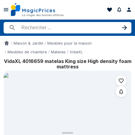
Rechercher un produit
Maison & Jardin
Meubles pour la maison
Accueil
Meubles de chambre
Matelas
VidaXL
VidaXL 4016659 matelas King size High density foam
Historique des prix de VidaXL 4016659 matelas King size High d
mattress
Date
12 mai 2026
14 mai 2026
15 mai 2026
15 mai 2026
16 mai 2026
24 mai 2026
26 mai 2026
14 juin 2026