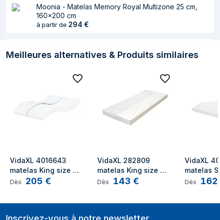
Moonia - Matelas Memory Royal Multizone 25 cm,
160x200 cm
294
€
à partir de
Meilleures alternatives & Produits similaires
VidaXL 4016643 
VidaXL 282809 
VidaXL 40
matelas King size 
matelas King size 
matelas Su
205
€
143
€
162
High density foam 
High density foam 
size High 
Dès
Dès
Dès
mattress
mattress
foam matt
Inscrivez-vous à notre newsletter