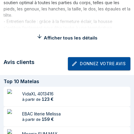
soutien optimal à toutes les parties du corps, telles que les
pieds, les genoux, les hanches, la taille, le dos, les épaules et la
tête.
- Entretien facile : grâce à la fermeture éclair, la housse
s'enlève facilement pour être lavée à une température
maximale de 40 °C.
Afficher tous les détails
Matelas VidaXL
Avis clients
Produit
DONNEZ VOTRE AVIS
VidaXL 4016659 matelas King size
Nom
Top
10
Matelas
High density foam mattress
Catégorie
Matelas
VidaXL 4013416
123
€
à partir de
Marque
VidaXL
EBAC literie Melissa
Poids et dimensions
159
€
à partir de
Largeur
1600 mm
Moonia SLIM MAX