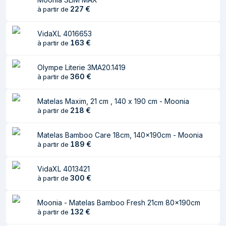
227
€
à partir de
Longueur du
2200 mm
produit
VidaXL 4016653
Hauteur
100 mm
163
€
à partir de
Caractéristiques
Olympe Literie 3MA20.1419
360
€
à partir de
Dimension du
King size
Matelas
Matelas Maxim, 21 cm , 140 x 190 cm - Moonia
218
€
à partir de
Type
High density foam mattress
Nombre de zones
7
Matelas Bamboo Care 18cm, 140x190cm - Moonia
de confort
189
€
à partir de
Couleur du produit
Blanc
VidaXL 4013421
Couverture
300
Oui
€
à partir de
amovible
Moonia - Matelas Bamboo Fresh 21cm 80x190cm
132
€
à partir de