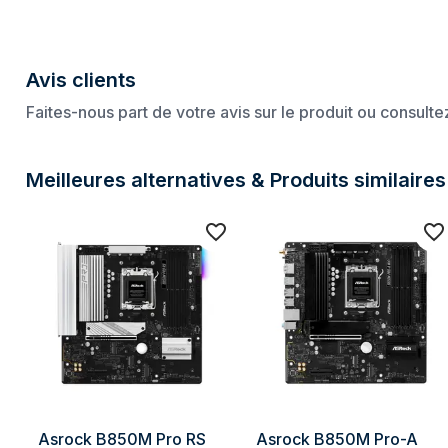
Profondeur
244 mm
Mémoire
Avis clients
Faites-nous part de votre avis sur le produit ou consult
Types de mémoire pris en charge
DDR5-SDRAM
Nombre de logements pour mémoire
4
Meilleures alternatives & Produits similaires
Mémoire interne maximale
256 Go
Type de support (slot)
DIMM
Canaux de mémoire
Double canal
Сompatibilité ECC
ECC & Non-ECC
Mémoire sans tampon
Oui
Processeur
Fabricant de processeur
AMD
Asrock B850M Pro RS 
Asrock B850M Pro-A 