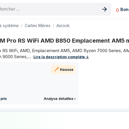
Bon
n produit
s système
Cartes Mères
Asrock
 Emplacement AM5 micro ATX sur les 3 derniers mois
M Pro RS WiFi AMD B850 Emplacement AM5 
Prix
 RS WiFi, AMD, Emplacement AM5, AMD Ryzen 7000 Series, A
137 €
 9000 Series,...
Lire la description complète ↓
137 €
137 €
Hausse
137 €
137 €
137 €
139 €
Analyse détaillée
›
 prix
137 €
145 €
 prix de Asrock B850M Pro RS WiFi AMD
143 €
139 €