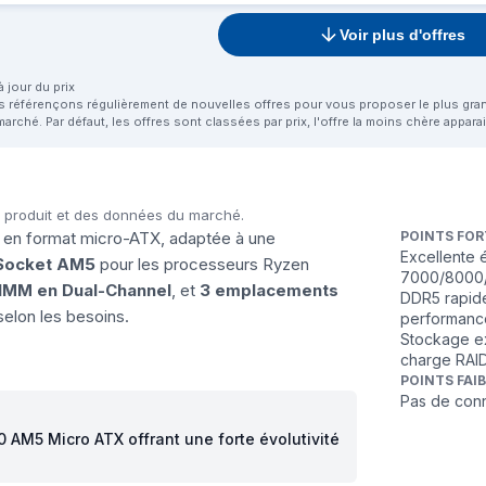
Voir plus d'offres
 jour du prix
us référençons régulièrement de nouvelles offres pour vous proposer le plus grand 
marché. Par défaut, les offres sont classées par prix, l'offre la moins chère appar
u produit et des données du marché.
e en format micro-ATX, adaptée à une
POINTS FOR
Excellente 
Socket AM5
pour les processeurs Ryzen
7000/8000
MM en Dual-Channel
, et
3 emplacements
DDR5 rapid
elon les besoins.
performance
Stockage ex
charge RAI
POINTS FAI
Pas de conn
 AM5 Micro ATX offrant une forte évolutivité