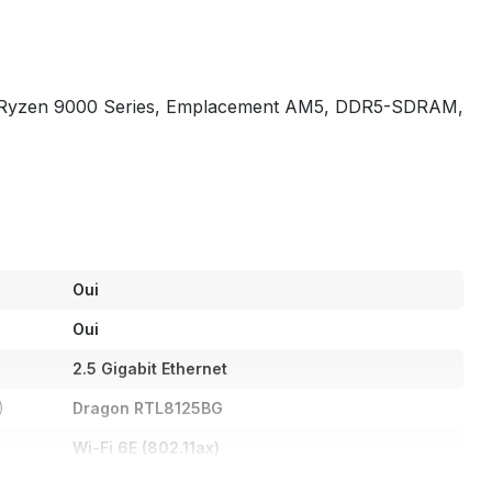
 Ryzen 9000 Series, Emplacement AM5, DDR5-SDRAM,
Oui
Oui
2.5 Gigabit Ethernet
)
Dragon RTL8125BG
Wi-Fi 6E (802.11ax)
802.11a, 802.11b, 802.11g, Wi-Fi 4 (802.11n), Wi-Fi