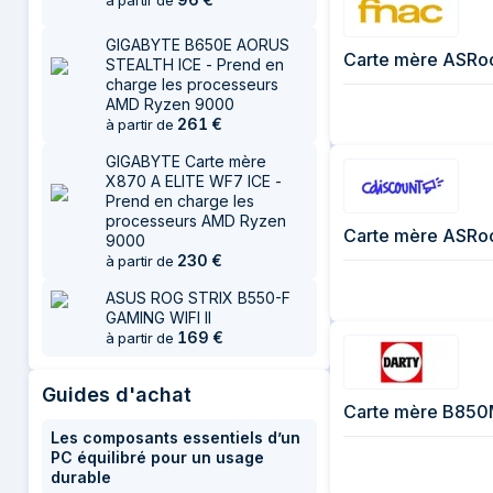
à partir de
GIGABYTE B650E AORUS
Carte mère ASRoc
STEALTH ICE - Prend en
charge les processeurs
AMD Ryzen 9000
261
€
à partir de
GIGABYTE Carte mère
X870 A ELITE WF7 ICE -
Prend en charge les
processeurs AMD Ryzen
Carte mère ASRoc
9000
230
€
à partir de
ASUS ROG STRIX B550-F
GAMING WIFI II
169
€
à partir de
Guides d'achat
Carte mère B850M
Les composants essentiels d’un
PC équilibré pour un usage
durable