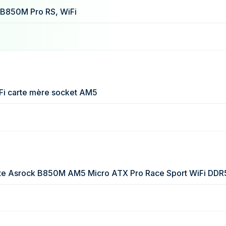
139 €
B850M Pro RS, WiFi
139 €
139 €
i carte mère socket AM5
te Asrock B850M AM5 Micro ATX Pro Race Sport WiFi DDR