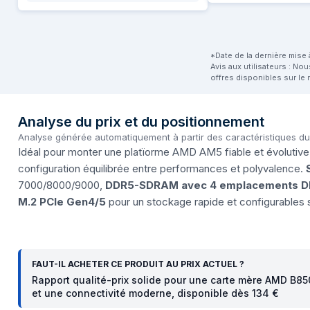
*Date de la dernière mise à
Avis aux utilisateurs : No
offres disponibles sur le 
Analyse du prix et du positionnement
Analyse générée automatiquement à partir des caractéristiques d
Idéal pour monter une platïorme AMD AM5 fiable et évolutiv
configuration équilibrée entre performances et polyvalence.
7000/8000/9000,
DDR5-SDRAM avec 4 emplacements DI
M.2 PCIe Gen4/5
pour un stockage rapide et configurables s
FAUT-IL ACHETER CE PRODUIT AU PRIX ACTUEL ?
Rapport qualité-prix solide pour une carte mère AMD B850
et une connectivité moderne, disponible dès 134 €