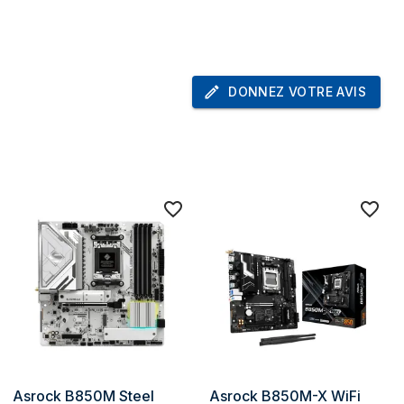
5 (802.11ac), Wi-Fi 6 (802.11ax), Wi-Fi 6E
(802.11ax)
Oui
DONNEZ VOTRE AVIS
5.2
én. 4.x)
1
Gén. 5.x)
1
)
3
2
2280
ress
5.0
2280
ss
4.0
Asrock B850M Steel 
Asrock B850M-X WiFi 