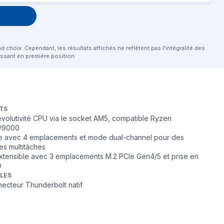
choix. Cependant, les résultats affichés ne reflètent pas l'intégralité des
aissant en première position.
TS
évolutivité CPU via le socket AM5, compatible Ryzen
/9000
e avec 4 emplacements et mode dual-channel pour des
s multitâches
tensible avec 3 emplacements M.2 PCIe Gen4/5 et prise en
D
BLES
ecteur Thunderbolt natif