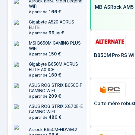
Asrock B650 Steel Legend
21 juillet 2026
WiFi
MB ASRock AM5 
27 juillet 2026
166
€
à partir de
6 août 2026
Gigabyte A520 AORUS
ELITE
99
€
à partir de
,
89
MSI B650M GAMING PLUS
WIFI
150
€
à partir de
B850M Pro RS WiF
Gigabyte B650M AORUS
ELITE AX ICE
160
€
à partir de
ASUS ROG STRIX B650E-F
GAMING WIFI
209
€
à partir de
Carte mère robus
ASUS ROG STRIX X870E-E
GAMING WIFI
486
€
à partir de
Asrock B650M-HDV/M.2
96
€