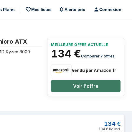
s Plans
Mes listes
Alerte prix
Connexion
micro ATX
MEILLEURE OFFRE ACTUELLE
134
€
MD Ryzen 8000
Comparer 7 offres
Vendu par Amazon.fr
Voir l'offre
 B850 Emplacement AM5 micro ATX
134
€
134
€
liv. incl.