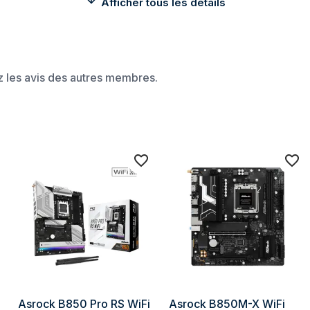
Afficher tous les détails
Standards wifi
Bluetooth
ez les avis des autres membres.
Modèle du Bluetooth
Connecteurs d'extension
Emplacements PCI Express x4 (G
Emplacements PCI Express x16 (
Nombre d'emplacements M.2 (M
1ère plus grande taille de clé M.
1ère génération de M.2 PCI Exp
2e plus grande taille de clé M.2
2e génération de M.2 PCI Expre
Asrock B850 Pro RS WiFi 
Asrock B850M-X WiFi 