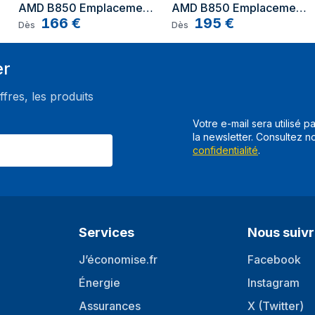
3e plus grande taille de clé M.2
AMD B850 Emplacement 
AMD B850 Emplacement 
AM5 ATX
166
€
AM5 micro ATX
195
€
Dès
3e génération de M.2 PCI Expre
Dès
eries, AMD Ryzen 8000
Contenu de l'emballage
n 9000 Series
er
Câbles inclus
ffres, les produits
Antenne fournie
Votre e-mail sera utilisé p
la newsletter. Consultez n
BIOS
confidentialité
.
Type de BIOS
Capacité de mémoire du BIOS
Graphique
Services
Nous suiv
Technologie de Traitement en pa
J’économise.fr
Facebook
Résolution maximale
Énergie
Instagram
Assurances
X (Twitter)
HDCP