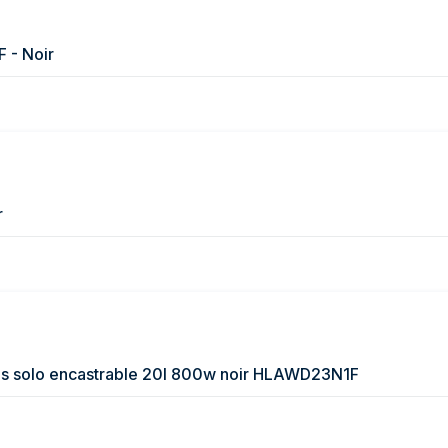
 - Noir
r
es solo encastrable 20l 800w noir HLAWD23N1F