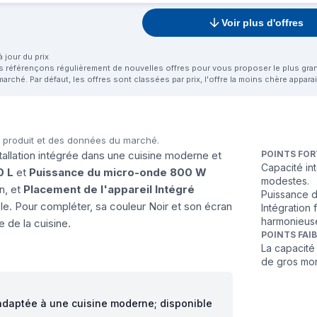
Voir plus d'offres
 jour du prix
us référençons régulièrement de nouvelles offres pour vous proposer le plus grand 
marché. Par défaut, les offres sont classées par prix, l'offre la moins chère appar
u produit et des données du marché.
allation intégrée dans une cuisine moderne et
POINTS FOR
Capacité in
0 L
et
Puissance du micro-onde 800 W
modestes.
n, et
Placement de l'appareil Intégré
Puissance d
le. Pour compléter, sa couleur Noir et son écran
Intégration
harmonieus
e de la cuisine.
POINTS FAI
La capacité
de gros mo
 adaptée à une cuisine moderne; disponible