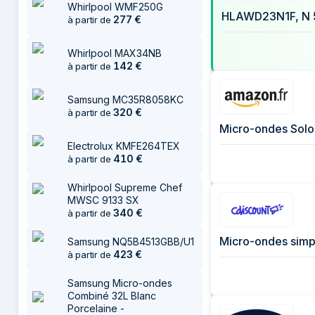
Whirlpool WMF250G
22 juillet 2026
30
HLAWD23N1F, N 5
277
€
à partir de
28 juillet 2026
30
31 juillet 2026
29
Whirlpool MAX34NB
142
€
à partir de
Samsung MC35R8058KC
320
€
à partir de
Electrolux KMFE264TEX
410
€
à partir de
Whirlpool Supreme Chef
MWSC 9133 SX
340
€
à partir de
Samsung NQ5B4513GBB/U1
423
€
à partir de
Samsung Micro-ondes
Combiné 32L Blanc
Porcelaine -