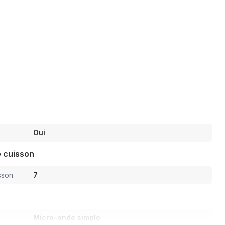
Oui
 cuisson
sson
7
Micro-onde simple