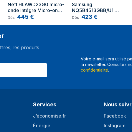
Neff HLAWD23G0 micro-
Samsung 
Poids du paquet
onde Intégré Micro-onde 
NQ5B4513GBB/U1 
simple 20 L 800 W 
445
€
micro-onde Intégré 
423
€
Dès
Dès
Graphite
Micro-onde combiné 50 
L 900 W Noir
er
ffres, les produits
Votre e-mail sera utilisé p
la newsletter. Consultez n
confidentialité
.
Services
Nous suiv
J’économise.fr
Facebook
Énergie
Instagram