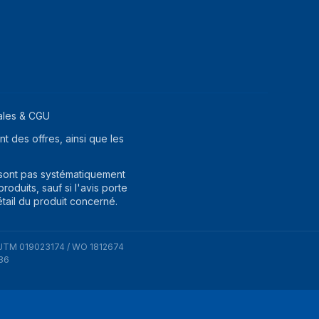
ales & CGU
t des offres, ainsi que les
 sont pas systématiquement
oduits, sauf si l'avis porte
étail du produit concerné.
UTM 019023174 / WO 1812674
36