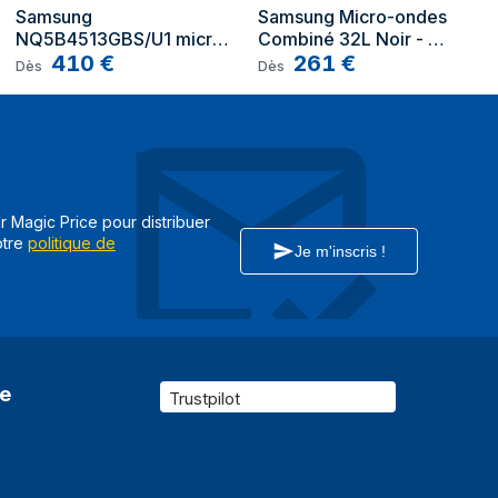
Samsung 
Samsung Micro-ondes 
21,1 kg
NQ5B4513GBS/U1 micro-
Combiné 32L Noir - 
onde Intégré Micro-onde 
410
€
MC32DG7646KK
261
€
Dès
Dès
combiné 50 L 900 W 
Noir, Acier inoxydable
ar Magic Price pour distribuer
otre
politique de
Je m'inscris !
re
Trustpilot