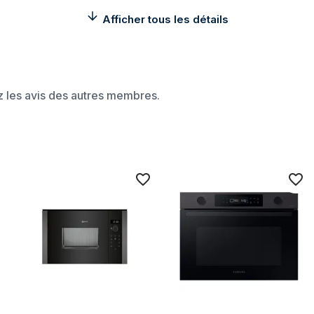
Placement de l'appareil
Afficher tous les détails
Capacité intérieure
Couleur du produit
Puissance du micro-onde
ez les avis des autres membres.
Type de commande
Écran integré
Emplacement charnière de port
mm
Platine
Taille du plateau tournant
Type d'écran
Longueur du câble
Informations sur l'emballag