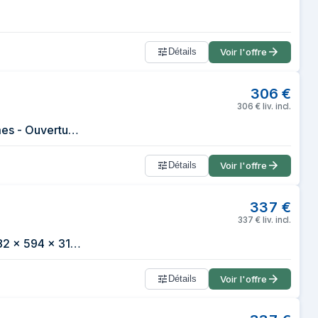
Détails
Voir l'offre
306
€
306
€
liv. incl.
Micro-ondes Solo Intégrable NEFF HLAWD23N1F - 20L - 800W - 7 Programmes - Ouverture Électronique - Installation Flexible
Détails
Voir l'offre
337
€
337
€
liv. incl.
Micro-ondes simple encastrable - NEFF N50 - HLAWD23N1F - Inox - 20 L - 382 x 594 x 317 cm
Détails
Voir l'offre