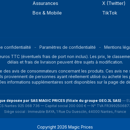
Assurances
X (Twitter)
Box & Mobile
TikTok
e confidentialité
Paramètres de confidentialité
Mentions lég
euros TTC (éventuels frais de port non inclus). Les prix, le classemen
délais et frais de livraison peuvent être sujets à modification.
ite des avis de consommateurs concernant les produits. Ces avis ne
ils proviennent de personnes ayant réellement utilisé ou acheté les pr
. Des informations supplémentaires sont disponibles sur la page de d
ue déposée par SAS MAGIC PRICES (filiale du groupe GEO.3L SAS)
—
E
CS Nantes 925 068 736 — Capital social 200 000 € — N° TVA FR399250687
Siège social : Immeuble BAYA, 1 Rue Du Guesclin, 44000 Nantes, France
Copyright
2026
Magic Prices