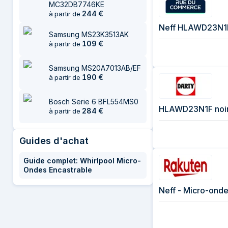
MC32DB7746KE
244
€
à partir de
Neff HLAWD23N1F
Samsung MS23K3513AK
109
€
à partir de
Samsung MS20A7013AB/EF
190
€
à partir de
Bosch Serie 6 BFL554MS0
HLAWD23N1F noi
284
€
à partir de
Guides d'achat
Guide complet: Whirlpool Micro-
Ondes Encastrable
Neff - Micro-ond