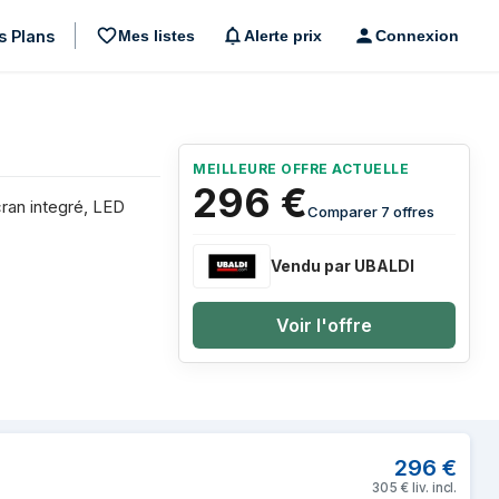
s Plans
Mes listes
Alerte prix
Connexion
MEILLEURE OFFRE ACTUELLE
296
€
ran integré, LED
Comparer 7 offres
Vendu par UBALDI
Voir l'offre
 Noir
296
€
305
€
liv. incl.