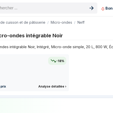
Bon
n produit
 de cuisson et de pâtisserie
Micro-ondes
Neff
sur les 3 derniers mois
cro-ondes intégrable Noir
Prix
2 €
des intégrable Noir, Intégré, Micro-onde simple, 20 L, 800 W, Éc
9 €
6 €
-18%
0 €
6 €
6 €
0 €
Analyse détaillée
›
 prix
7 €
6 €
prix de Neff N 50 Micro-ondes intégrable
6 €
6 €