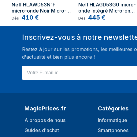
La hauteur des compartiments
Neff HLAWD53N1F 
Neff HLAGD53G0 micro-
36,5 cm
micro-onde Noir Micro-
onde Intégré Micro-onde 
d'installation (max)
onde simple Intégré 25 L 
410
€
combiné 25 L 900 W 
445
€
Dès
Dès
Poids
16,2 kg
900 W
Graphite
Inscrivez-vous à notre newslett
Restez à jour sur les promotions, les meilleures o
d'actualité et bien plus encore !
Votre E-mail ici ...
MagicPrices.fr
Catégories
À propos de nous
Informatique
Guides d'achat
Smartphones