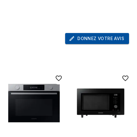
Intégré
20 L
Noir
DONNEZ VOTRE AVIS
800 W
Rotatif, Tactile
Oui
e
Gauche
Oui
25,5 cm
LED
1,3 m
e