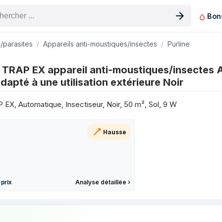
Bon
n produit
s/parasites
Appareils anti-moustiques/insectes
Purline
stiques/insectes Automatique Insectiseur Adapté à une utilisation
 TRAP EX appareil anti-moustiques/insectes
dapté à une utilisation extérieure Noir
37,99 €
39,95 €
EX, Automatique, Insectiseur, Noir, 50 m², Sol, 9 W
39,95 €
39,95 €
Hausse
39,95 €
39,95 €
39,95 €
36,99 €
Analyse détaillée
›
 prix
36,99 €
46,06 €
prix de Purline ZZAP TRAP EX appareil an
39,95 €