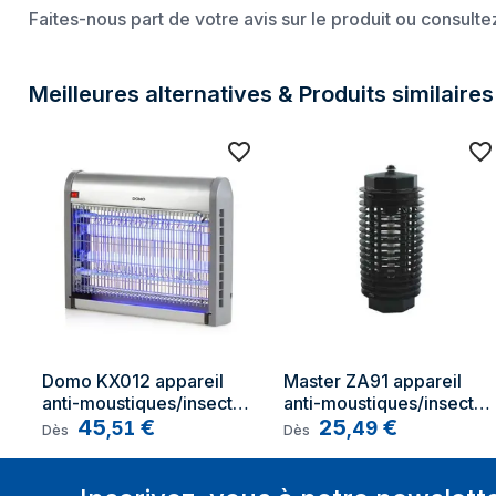
Faites-nous part de votre avis sur le produit ou consult
Meilleures alternatives & Produits similaires
Domo KX012 appareil 
Master ZA91 appareil 
anti-moustiques/insectes 
anti-moustiques/insectes 
Automatique Insectiseur 
45
€
Automatique Insectiseur 
25
€
,
51
,
49
Dès
Dès
Adapté à une utilisation à 
Adapté à une utilisation à 
l'intérieur Métallique
l'intérieur Adapté à une 
utilisation extérieure Noir