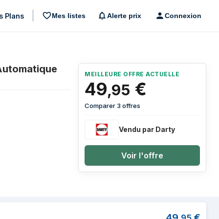
s Plans
Mes listes
Alerte prix
Connexion
 extérieure Noir sur les 3 derniers mois
 Automatique
Prix
MEILLEURE OFFRE ACTUELLE
49
€
,
95
Comparer 3 offres
Vendu par Darty
Voir l'offre
ti-moustiques/insectes Automatique Insect
49
€
,
95