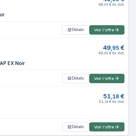
49
€
liv. incl.
,
95
ir
Détails
Voir l'offre
49
€
,
95
49
€
liv. incl.
,
95
AP EX Noir
Détails
Voir l'offre
51
€
,
18
51
€
liv. incl.
,
18
Détails
Voir l'offre