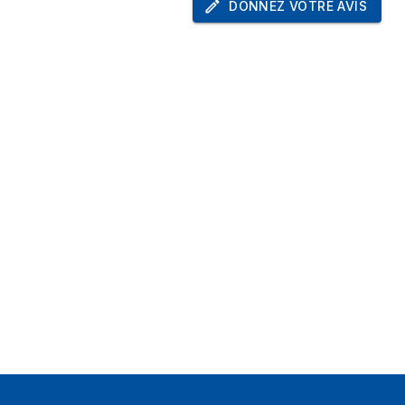
DONNEZ VOTRE AVIS
Noir
à
50 m²
Sol
9 W
ion
IPX4
Acrylonitrile-Butadiène-Styrène (ABS)
2 année(s)