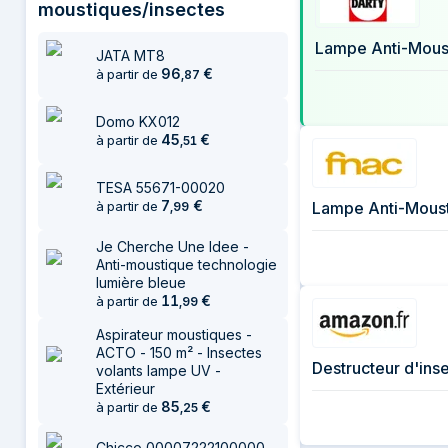
moustiques/insectes
26 juillet 2026
7 août 2026
Lampe Anti-Moust
JATA MT8
96
€
à partir de
,
87
Domo KX012
45
€
à partir de
,
51
TESA 55671-00020
7
€
Lampe Anti-Moust
à partir de
,
99
Je Cherche Une Idee -
Anti-moustique technologie
lumière bleue
11
€
à partir de
,
99
Aspirateur moustiques -
ACTO - 150 m² - Insectes
Destructeur d'ins
volants lampe UV -
Extérieur
85
€
à partir de
,
25
Chicco 00007222100000