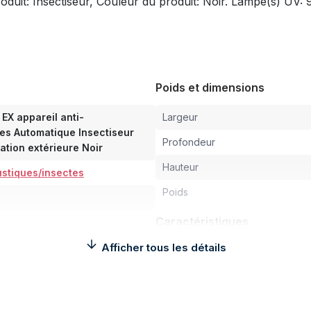
uit: Insectiseur, Couleur du produit: Noir. Lampe(s) UV:
Poids et dimensions
EX appareil anti-
Largeur
es Automatique Insectiseur
Profondeur
sation extérieure Noir
Hauteur
ustiques/insectes
Poids
Caractéristiques
Afficher tous les détails
Type
Type de produit
Adapté à une utilisation extérieu