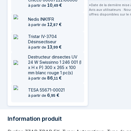
10
€
à partir de
*Date de la dernière mise à
,
49
Avis aux utilisateurs : No
offres disponibles sur le 
Nedis INKI1FR
12
€
à partir de
,
87
Tristar IV-3704
Désinsectiseur
13
€
à partir de
,
99
Destructeur dinsectes UV
24 W Swissinno 1 246 001 (l
x H x P) 300 x 265 x 100
mm blanc rouge 1 pc(s)
86
€
à partir de
,
11
TESA 55671-00021
6
€
à partir de
,
95
Information produit