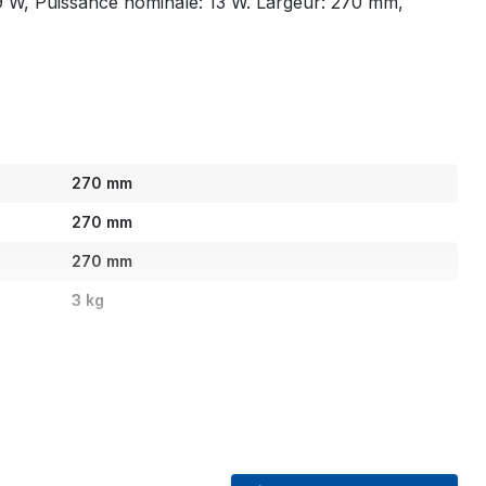
 9 W, Puissance nominale: 13 W. Largeur: 270 mm,
270 mm
270 mm
270 mm
3 kg
Automatique
Insectiseur
re
Oui