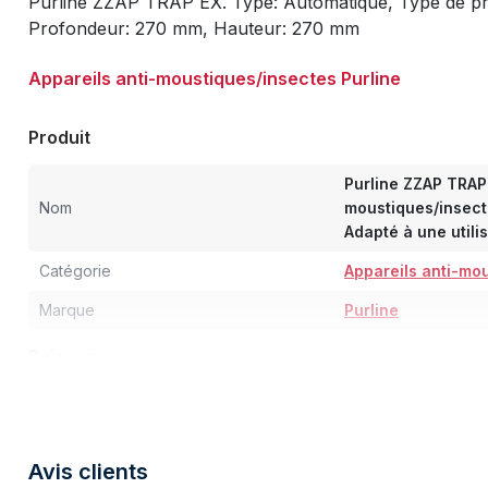
Purline ZZAP TRAP EX. Type: Automatique, Type de prod
Profondeur: 270 mm, Hauteur: 270 mm
Appareils anti-moustiques/insectes Purline
Produit
Purline ZZAP TRAP 
Nom
moustiques/insect
Adapté à une utili
Catégorie
Appareils anti-mo
Marque
Purline
Puissance
Lampe(s) UV
9 W
Puissance nominale
13 W
Avis clients