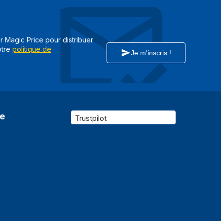
ar Magic Price pour distribuer
otre
politique de
Je m'inscris !
re
Trustpilot