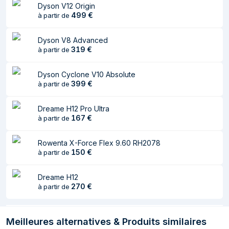
Dyson V12 Origin
Design
499
€
à partir de
Type de conteneur
Sans sac
Dyson V8 Advanced
à poussière
319
€
à partir de
Couleur du produit
Noir
Dyson Cyclone V10 Absolute
399
€
Capacité
à partir de
4 L
poussières
Dreame H12 Pro Ultra
représentation / réalisation
167
€
à partir de
Type de nettoyage
Sec
Rowenta X-Force Flex 9.60 RH2078
150
€
à partir de
Aspirateur à air
HEPA
filtrant
Dreame H12
270
€
Technologie
à partir de
Filtrage
d'aspiration
Niveau sonore
84 dB
Meilleures alternatives & Produits similaires