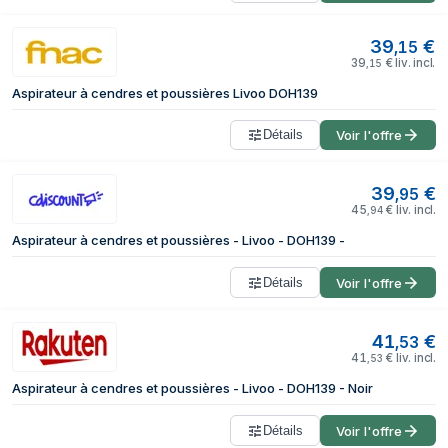
39
€
,
15
39
€
liv. incl.
,
15
Aspirateur à cendres et poussières Livoo DOH139
Détails
Voir l'offre
39
€
,
95
45
€
liv. incl.
,
94
Aspirateur à cendres et poussières - Livoo - DOH139 -
Détails
Voir l'offre
41
€
,
53
41
€
liv. incl.
,
53
Aspirateur à cendres et poussières - Livoo - DOH139 - Noir
Détails
Voir l'offre