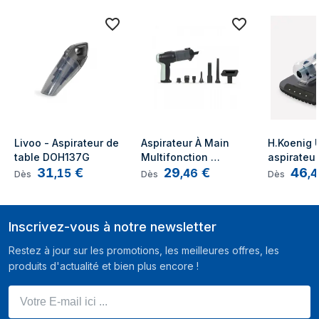
Contenu de l'emballage
Suceur plat
Oui
Livoo - Aspirateur de 
Aspirateur À Main 
H.Koenig 
table DOH137G
Multifonction 
aspirateur
31
€
29
€
46
Rechargeable 40w 
Noir Sans
,
15
,
46
,
4
Dès
Dès
Dès
Noir - Livoo - 
Doh146v
Inscrivez-vous à notre newsletter
Restez à jour sur les promotions, les meilleures offres, les
produits d'actualité et bien plus encore !
Votre E-mail ici ...