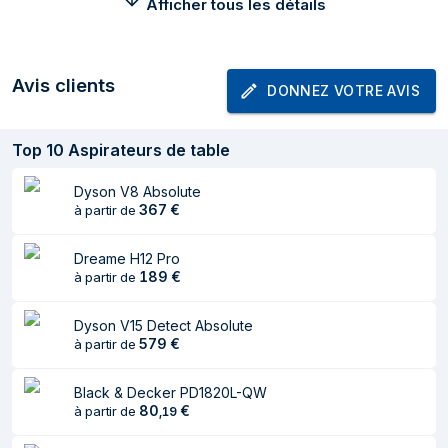
Afficher tous les détails
Puissance
600 W
d'alimentation max.
Poids et dimensions
Avis clients
DONNEZ VOTRE AVIS
Poids
2,1 kg
Top
10
Aspirateurs de table
Largeur
227 mm
Profondeur
Dyson V8 Absolute
232 mm
367
€
à partir de
Hauteur
237 mm
Dreame H12 Pro
Ergonomie
189
€
à partir de
Longueur du câble
1,52 m
Dyson V15 Detect Absolute
579
€
à partir de
Autres caractéristiques
Black & Decker PD1820L-QW
Aspiration
16 kPa
80
€
à partir de
,
19
Rayon d'action
2,5 m