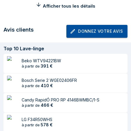
Afficher tous les détails
Consommation
49 kWh
d'énergie pour 100
cycles
Avis clients
DONNEZ VOTRE AVIS
Consommation
50 L
d'eau par cycle
Top
10
Lave-linge
Plage d’efficacité
A à G
énergétique
Beko WTV94221BW
Consommation
0,49 kWh
391
€
à partir de
d'énergie par
lavage
Bosch Serie 2 WGE02406FR
410
€
à partir de
Poids et dimensions
Candy RapidÓ PRO RP 4146BWMBC/1-S
Largeur
600 mm
466
€
à partir de
Profondeur
490 mm
LG F34R50WHS
Hauteur
850 mm
578
€
à partir de