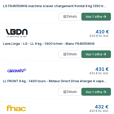
LG F94N15WHS machine à laver chargement frontal 9 kg 1350 tr/min Blanc
Détails
Voir l'offre
410
€
410
€
liv. incl.
Lave Linge - LG - LL 9 kg - 1400 tr/min - Blanc F94N15WHS
Détails
Voir l'offre
431
€
431
€
liv. incl.
LL FRONT 9 kg - 1400 tours - Moteur Direct Drive énergie A vapeur to LG - F94N15WHS
Détails
Voir l'offre
432
€
432
€
liv. incl.