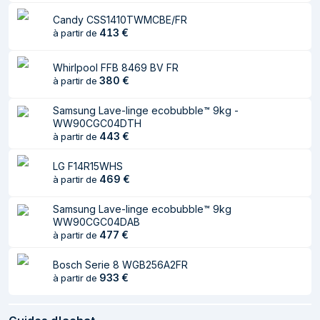
Poids
61 kg
Candy CSS1410TWMCBE/FR
413
€
à partir de
Profondeur lorsque
99,5 cm
la porte est ouverte
Whirlpool FFB 8469 BV FR
Informations sur l'emballage
380
€
à partir de
Samsung Lave-linge ecobubble™ 9kg -
Largeur du colis
650 mm
WW90CGC04DTH
443
€
à partir de
Profondeur du colis
580 mm
Hauteur du colis
885 mm
LG F14R15WHS
469
€
à partir de
Poids du paquet
65 kg
Samsung Lave-linge ecobubble™ 9kg
Ergonomie
WW90CGC04DAB
477
€
à partir de
Sécurité enfant
Oui
Bosch Serie 8 WGB256A2FR
Indication du temps
Oui
933
€
à partir de
restant
Lumière à l'intérieur
Non