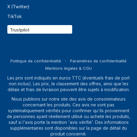
(max)
X (Twitter)
Fonction Rinçage
TikTok
Oui
Plus
Trustpilot
Vitesse d'essorage
Oui
ajustable
Vitesse d'essorage
400 tr/min
minimale
Politique de confidentialité
Paramètres de confidentialité
Mentions légales & CGU
Fonction d'ajout de
Non
vêtement (pause)
Les prix sont indiqués en euros TTC (éventuels frais de port
non inclus). Les prix, le classement des offres, ainsi que les
Fonction anti-plis
Non
délais et frais de livraison peuvent être sujets à modification.
Contrôlé par Wi-Fi
Non
Nous publions sur notre site des avis de consommateurs
concernant les produits. Ces avis ne sont pas
systématiquement vérifiés pour confirmer qu'ils proviennent
de personnes ayant réellement utilisé ou acheté les produits,
sauf si l'avis porte la mention 'avis vérifié'. Des informations
supplémentaires sont disponibles sur la page de détail du
produit concerné.