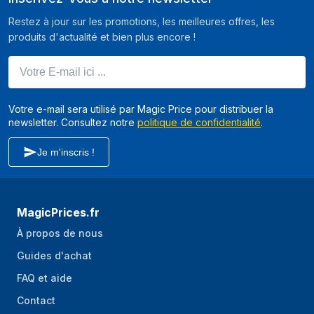
personnalisés prêt
Restez à jour sur les promotions, les meilleures offres, les
à l'emploi
produits d'actualité et bien plus encore !
Type d'écran
LED
Votre E-mail ici ...
Ouverture de la
Ouverture latérale
porte
Votre e-mail sera utilisé par Magic Price pour distribuer la
Couleur de la porte
Noir
newsletter. Consultez notre
politique de confidentialité
.
Couleur de la
Noir
Je m'inscris !
poignée de porte
Fenêtre
Oui
transparente pour
MagicPrices.fr
le contrôle de la
cuisson
À propos de nous
Guides d'achat
représentation / réalisation
FAQ et aide
Capacité nominale
9 kg
Contact