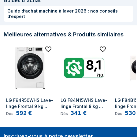
Guides d'achat
du tambour
Guide d’achat machine à laver 2026 : nos conseils
Pieds réglables
d’expert
Oui
Design
Meilleures alternatives & Produits similaires
Placement de
Pose libre
l'appareil
Type de
Charge avant
chargement
Couleur du produit
Blanc
Écran integré
Oui
Type de
Rotatif, Tactile
LG F94R50WHS Lave-
LG F84N15WHS Lave-
LG F84B1
linge Frontal 9 kg 
linge Frontal 8 kg 
linge Front
commande
592
€
341
€
530
1400 tr/min Blanc
1400 tr/min Blanc
1400 tr/mi
Dès
Dès
Dès
Emplacement
Gauche
charnière de porte
Inscrivez-vous à notre newsletter
Panneaux
Non