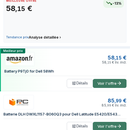
MEILLEURE OFFRE
-13%
24 juin 2026
58
€
,
15
20 juillet 2026
28 juillet 2026
4 août 2026
7 août 2026
Tendance prix
Analyse détaillée
›
Comparer les prix de DLH Batterie Li-i
Meilleur prix
58
€
,
15
58
€
liv. incl.
,
15
Battery P9Tj0 for Dell 58Wh
Détails
Voir l'offre
85
€
,
99
85
€
liv. incl.
,
99
Batterie DLH DWXL1157-B060Q3 pour Dell Latitude E5420/E5430/E5520/E5530/E6420/E6430/E6440/E6520/E6530/E6540
Détails
Voir l'offre