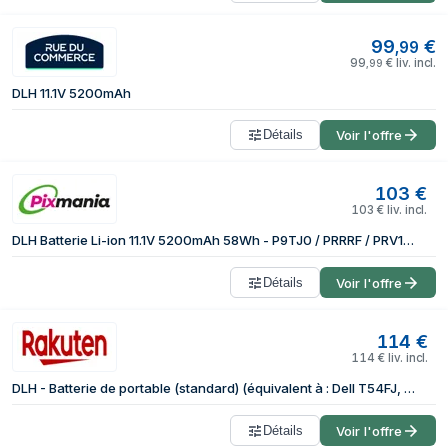
99
€
,
99
99
€
liv. incl.
,
99
DLH 11.1V 5200mAh
Détails
Voir l'offre
103
€
103
€
liv. incl.
DLH Batterie Li-ion 11.1V 5200mAh 58Wh - P9TJ0 / PRRRF / PRV1Y / R48V3 / T54F3 / T54FJ / YKF0M
Détails
Voir l'offre
114
€
114
€
liv. incl.
DLH - Batterie de portable (standard) (équivalent à : Dell T54FJ, Dell T54F3, Dell P9TJ0, Dell PRRRF, Dell YKF0M, Dell R48V3, Dell PRV1Y, Dell 2VYF5) - Lithium Ion - 6 cellules - 5200 mAh - 58 Wh...
Détails
Voir l'offre