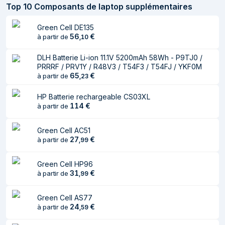
Quantité
1 pièce(s)
Top
10
Composants de laptop supplémentaires
Caractéristiques
Green Cell DE135
56
€
à partir de
,
10
Type
Batterie
DLH Batterie Li-ion 11.1V 5200mAh 58Wh - P9TJ0 /
Compatibilité de
DELL
PRRRF / PRV1Y / R48V3 / T54F3 / T54FJ / YKF0M
65
€
à partir de
marque
,
23
Pour DELL Latitude E5420 / E5430 /
HP Batterie rechargeable CS03XL
114
E5520 / E5520m / E5530 / E6420 /
€
à partir de
E6430 / E6440 / E6520 / E6530 /
Compatibilité
E6540 et DELL Inspiron 5420 / 5425
Green Cell AC51
/ 5525 / 5720 et DELL Precision
27
€
à partir de
,
99
M2800 et DELL Vostro 3460 / 3560
Green Cell HP96
Couleur du produit
Noir
31
€
à partir de
,
99
P9TJ0 / PRRRF / PRV1Y / R48V3 /
Remplacement de
T54F3 / T54FJ / YKF0M
Green Cell AS77
24
€
à partir de
,
59
Batterie