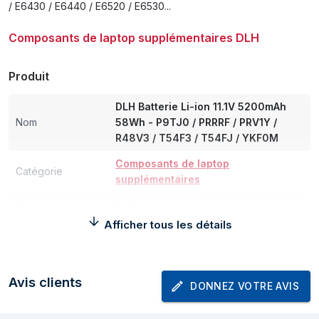
/ E6430 / E6440 / E6520 / E6530...
Composants de laptop supplémentaires DLH
Produit
DLH Batterie Li-ion 11.1V 5200mAh
Nom
58Wh - P9TJ0 / PRRRF / PRV1Y /
R48V3 / T54F3 / T54FJ / YKF0M
Composants de laptop
Catégorie
supplémentaires
Marque
DLH
Afficher tous les détails
Poids et dimensions
Poids
330 g
Avis clients
DONNEZ VOTRE AVIS
Informations sur l'emballage