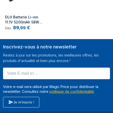
DLH Batterie Li-ion 
11.1V 5200mAh 58Wh 
89
€
- 68+ / 45N1124 / 
,
99
Dès
45N1125 / 45N1126 / 
0C52861 / 0C52862 / 
121500150 / 4501734 / 
Inscrivez-vous à notre newsletter
45N1127 / 45N1128 / 
45N1130 / 45N1132 / 
Restez à jour sur les promotions, les meilleures offres, les
45N1133 / 45N1135 / 
produits d'actualité et bien plus encore !
45N1735 / 45N1767
Votre E-mail ici ...
Votre e-mail sera utilisé par Magic Price pour distribuer la
newsletter. Consultez notre
politique de confidentialité
.
Je m'inscris !