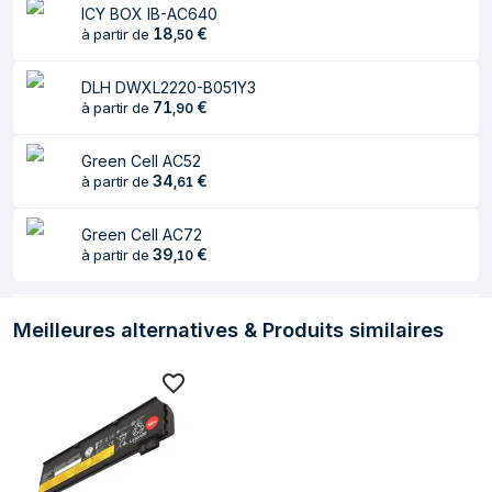
ICY BOX IB-AC640
Technologie
Lithium-Ion (Li-Ion)
18
€
à partir de
,
50
batterie
DLH DWXL2220-B051Y3
Capacité de la
5200 mAh
71
€
à partir de
,
90
batterie
Tension des piles
11,1 V
Green Cell AC52
34
€
à partir de
,
61
Nombre de cellules
6
de batterie
Green Cell AC72
39
€
à partir de
,
10
Capacité de la
58 Wh
batterie
Meilleures alternatives & Produits similaires
Autres caractéristiques
Nombre de
1 pièce(s)
batteries incluses