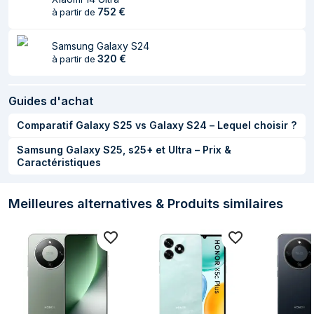
Luminosité
4000 cd/m²
752
€
à partir de
d’affichage
maximum (HDR)
Samsung Galaxy S24
Prise en charge
320
Oui
€
à partir de
HDR
Densité en pixels
435 pixels par pouce
Guides d'achat
Coins d'écran
Oui
Comparatif Galaxy S25 vs Galaxy S24 – Lequel choisir ?
arrondis
Samsung Galaxy S25, s25+ et Ultra – Prix &
Caractéristiques
Processeur
Famille de
Qualcomm Snapdragon
Meilleures alternatives & Produits similaires
processeur
Modèle de
7 Gen 3
processeur
L'architecture du
ARM Cortex-A715+Cortex-A510
processeur