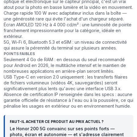
optique et électronique sur le capteur principal, c'est un vrai
atout pour la photo en basse lumière et la vidéo en mouvement.
Charge rapide 100 W avec adaptateur inclus dans la boîte —
une générosité rare qui évite l'achat d'un chargeur séparé.
Écran AMOLED 120 Hz à 4 000 cd/m² : une luminosité de pointe
franchement impressionnante pour la catégorie, idéale en
extérieur.
5G, Wi-Fi 6, Bluetooth 5.3 et eSIM : un niveau de connectivité
qui assure la pérennité du terminal sur plusieurs années.
POINTS FAIBLES
Seulement 4 Go de RAM : en dessous du seuil recommandé
pour Android en 2026, le multitâche intensif et le maintien de
nombreuses applications en arrière-plan seront limités.
USB Type-C en version 2.0 uniquement : les transferts filaires
de fichiers volumineux (vidéos 4K, sauvegardes) seront
significativement plus lents qu'avec une interface USB 3.x.
Absence de certification IP renseignée dans les specs : aucune
garantie officielle de résistance à l'eau ou à la poussière, ce qui
pénalise les usages en extérieur ou en environnement humide.
FAUT-IL ACHETER CE PRODUIT AU PRIX ACTUEL ?
Le Honor 200 5G convainc sur ses points forts —
photo, écran et autonomie — et s'adresse clairement