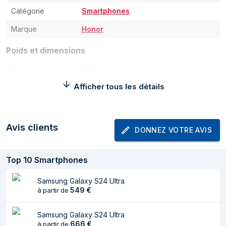
Catégorie
Smartphones
Marque
Honor
Poids et dimensions
Poids
187 g
Afficher tous les détails
Largeur
74,6 mm
Profondeur
7,7 mm
Avis clients
Hauteur
161,5 mm
DONNEZ VOTRE AVIS
Largeur du colis
86,5 mm
Top
10
Smartphones
Profondeur du colis
177 mm
Hauteur du colis
Samsung Galaxy S24 Ultra
30 mm
549
€
à partir de
Poids du paquet
354 g
Samsung Galaxy S24 Ultra
Écran
666
€
à partir de