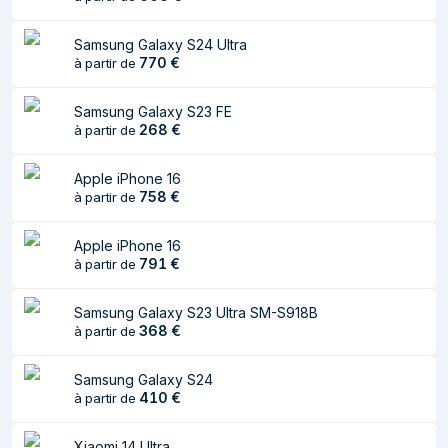
Taille de l'écran
17 cm (6.7")
Samsung Galaxy S24 Ultra
770
€
à partir de
Résolution de
2664 x 1200 pixels
l'écran
Samsung Galaxy S23 FE
Type de panneau
AMOLED
268
€
à partir de
Rétroéclairage à
Oui
Apple iPhone 16
LED
758
€
à partir de
Type de verre de
Aluminosilicate
l'écran
Apple iPhone 16
791
€
à partir de
Nombre de
1.07 milliards de couleurs
couleurs affichées
Samsung Galaxy S23 Ultra SM-S918B
368
€
à partir de
Format d'image
19.98:9
Taux de
120 Hz
Samsung Galaxy S24
d'actualisation
410
€
à partir de
maximal
Xiaomi 14 Ultra