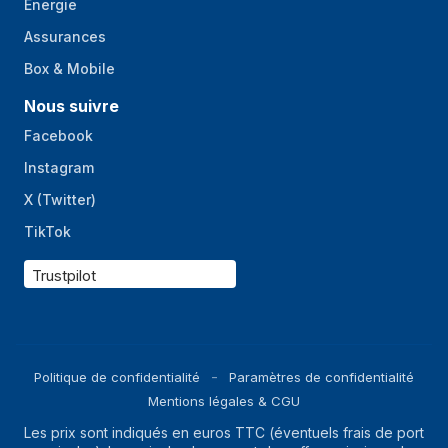
Énergie
d'ouverture de la
Assurances
seconde caméra
arrière
Box & Mobile
Numéro
2,2
Nous suivre
d'ouverture de la
Facebook
troisième caméra
arrière
Instagram
X (Twitter)
Taille de pixel de la
2 µm
caméra arrière
TikTok
Angle du champ de
112°
Trustpilot
vision de la
troisième caméra
arrière
Zoom optique
2,5x
Politique de confidentialité
Paramètres de confidentialité
Zoom numérique
50x
Mentions légales & CGU
Résolution de la
Les prix sont indiqués en euros TTC (éventuels frais de port
8192 x 6144 pixels