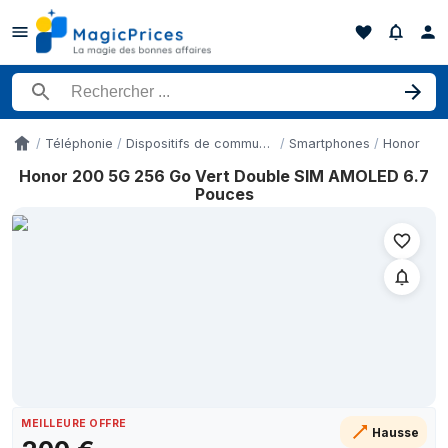
Rechercher un produit
Téléphonie
Dispositifs de communication mobile
Smartphones
Honor
Accueil
Honor 200 5G 256 Go Vert Double SIM AMOLED 6.7
Historique des prix de Honor 200 5G 256 Go Vert Double SIM 
Pouces
Date
12 mai 2026
18 mai 2026
1 juin 2026
11 juin 2026
14 juin 2026
15 juin 2026
22 juin 2026
6 juillet 2026
MEILLEURE OFFRE
Hausse
10 juillet 2026