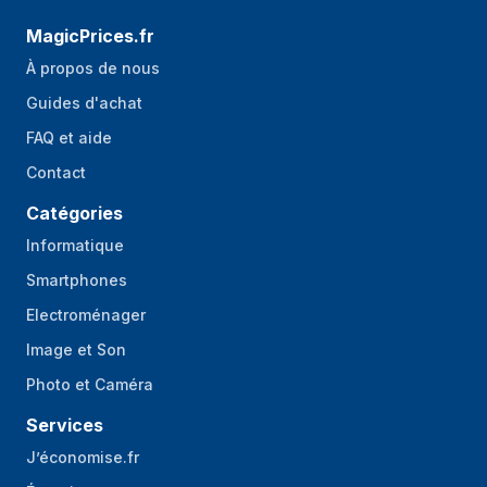
Résolution de la
50 MP
caméra avant
MagicPrices.fr
(numerique)
À propos de nous
Flash de caméra
Oui
Guides d'achat
arrière
FAQ et aide
Résolution de la
50 MP
Contact
seconde caméra
arrière (numérique)
Catégories
Informatique
Résolution de la
12 MP
troisième caméra
Smartphones
arrière (numérique)
Electroménager
Résolution de la
8192 x 6144 pixels
Image et Son
caméra arrière
Photo et Caméra
Numéro
1,95
d'ouverture de la
Services
caméra arrière
J’économise.fr
Numéro
2,4