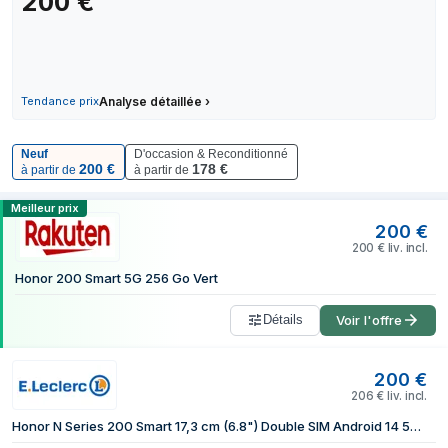
200
€
15 juillet 2026
22 juillet 2026
28 juillet 2026
3 août 2026
Tendance prix
Analyse détaillée
›
7 août 2026
Neuf
D'occasion & Reconditionné
200
€
178
€
à partir de
à partir de
Comparer les prix de Honor 200 5G 256
Meilleur prix
200
€
200
€
liv. incl.
Honor 200 Smart 5G 256 Go Vert
Détails
Voir l'offre
200
€
206
€
liv. incl.
Honor N Series 200 Smart 17,3 cm (6.8") Double SIM Android 14 5G USB Type-C 4 Go 256 Go 5200 mAh Vert