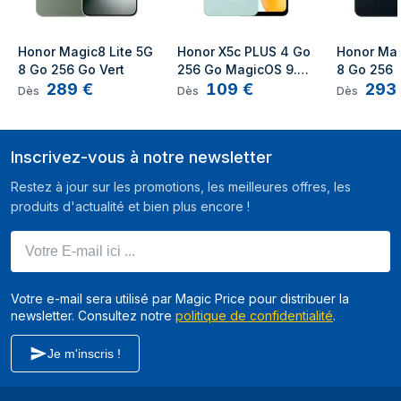
Nombre de coeurs
8
de processeurs
Honor Magic8 Lite 5G 
Honor X5c PLUS 4 Go 
Honor Magi
Support de stockage
8 Go 256 Go Vert
256 Go MagicOS 9.0, 
8 Go 256 
289
€
109
€
293
Vert
Dès
Dès
Dès
Capacité de la RAM
4 Go
Capacité de
256 Go
Inscrivez-vous à notre newsletter
stockage interne
Restez à jour sur les promotions, les meilleures offres, les
Caméra
produits d'actualité et bien plus encore !
Type de caméra
Trois modules photo
Votre E-mail ici ...
arrière
Résolution de la
50 MP
Votre e-mail sera utilisé par Magic Price pour distribuer la
caméra arrière
newsletter. Consultez notre
politique de confidentialité
.
(numerique)
Je m'inscris !
Type de caméra
Caméra unique
avant