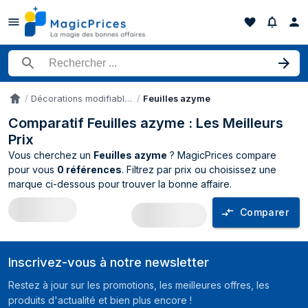
Rechercher un produit
Décorations modifiables
Feuilles azyme
Accueil
Comparatif Feuilles azyme : Les Meilleurs
Prix
Vous cherchez un
Feuilles azyme
? MagicPrices compare
pour vous
0 références
. Filtrez par prix ou choisissez une
marque ci-dessous pour trouver la bonne affaire.
Comparer
Comparateur de prix Feuilles azyme
Inscrivez-vous à notre newsletter
Restez à jour sur les promotions, les meilleures offres, les
produits d'actualité et bien plus encore !