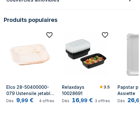
Produits populaires
3.5
Elco 28-50400000-
Relaxdays 
Papstar pu
079 Ustensile jetable 
10028691
Assiette
9
€
16
€
26
Assiette
,
99
,
99
,
6
Dès
4
offres
Dès
3
offres
Dès