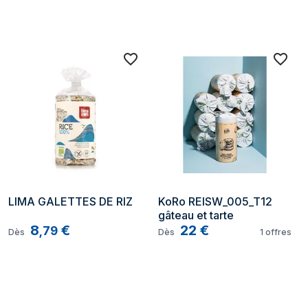
LIMA GALETTES DE RIZ
KoRo REISW_005_T12 
gâteau et tarte
8
€
22
€
,
79
Dès
Dès
1
offres