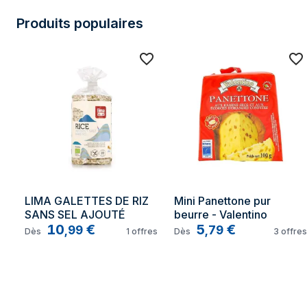
Produits populaires
LIMA GALETTES DE RIZ 
Mini Panettone pur 
SANS SEL AJOUTÉ
beurre - Valentino
10
€
5
€
,
99
,
79
Dès
1
offres
Dès
3
offres