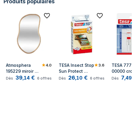
Produits populaires
4.0
3.6
Atmosphera 
TESA Insect Stop 
TESA 777
195229 miroir 
Sun Protect 
00000 cro
39
€
26
€
7
mural
moustiquaire 
pour rang
,
14
,
10
,
49
Dès
6
offres
Dès
6
offres
Dès
fenêtre Argent
à usage 
domestiqu
Intérieure 
Crochet 
universel G
Rouge, Bla
pièce(s)