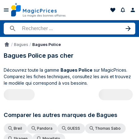
Rechercher un produit
Bagues
Bagues Police
Accueil
Bagues Police pas cher
Découvrez toute la gamme
Bagues Police
sur MagicPrices.
Comparez les fiches techniques, consultez les avis et trouvez
le modèle qui correspond à vos besoins.
Catalogue Police Bagues (0 produits)
Comparer les autres marques de Bagues
Breil
Pandora
GUESS
Thomas Sabo
Skagen
Morellato