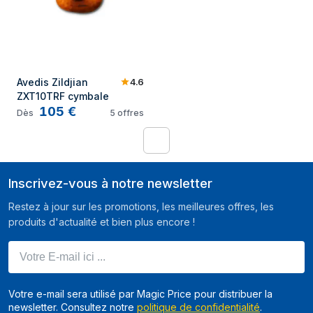
4.6
Avedis Zildjian 
ZXT10TRF cymbale
105
€
Dès
5
offres
1
Inscrivez-vous à notre newsletter
Restez à jour sur les promotions, les meilleures offres, les
produits d'actualité et bien plus encore !
Votre E-mail ici ...
Votre e-mail sera utilisé par Magic Price pour distribuer la
newsletter. Consultez notre
politique de confidentialité
.