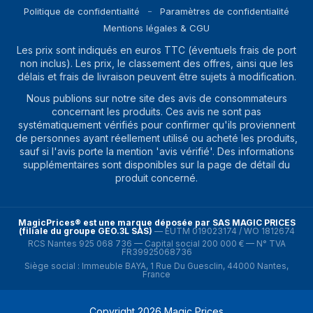
Politique de confidentialité
Paramètres de confidentialité
Mentions légales & CGU
Les prix sont indiqués en euros TTC (éventuels frais de port
non inclus). Les prix, le classement des offres, ainsi que les
délais et frais de livraison peuvent être sujets à modification.
Nous publions sur notre site des avis de consommateurs
concernant les produits. Ces avis ne sont pas
systématiquement vérifiés pour confirmer qu'ils proviennent
de personnes ayant réellement utilisé ou acheté les produits,
sauf si l'avis porte la mention 'avis vérifié'. Des informations
supplémentaires sont disponibles sur la page de détail du
produit concerné.
MagicPrices® est une marque déposée par SAS MAGIC PRICES
(filiale du groupe GEO.3L SAS)
—
EUTM 019023174 / WO 1812674
RCS Nantes 925 068 736 — Capital social 200 000 € — N° TVA
FR39925068736
Siège social : Immeuble BAYA, 1 Rue Du Guesclin, 44000 Nantes,
France
Copyright
2026
Magic Prices