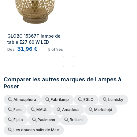
GLOBO 15367T lampe de 
table E27 60 W LED
31
€
,
96
Dès
5
offres
1
Comparer les autres marques de Lampes à
Poser
Atmosphera
Fabrilamp
EGLO
Lumisky
Faro
MAUL
Amadeus
Markslöjd
Fijalo
Paulmann
Brilliant
Les douces nuits de Mae