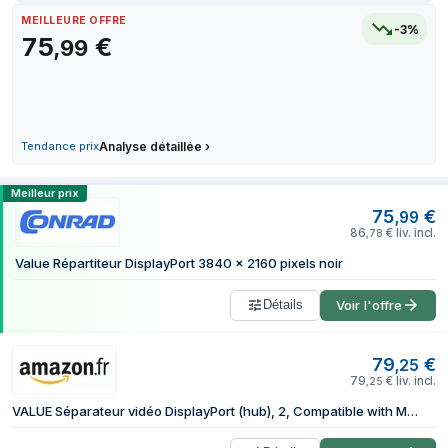
30 juin 2026
MEILLEURE OFFRE
-3%
75
€
4 juillet 2026
,
99
10 juillet 2026
15 juillet 2026
22 juillet 2026
31 juillet 2026
Tendance prix
Analyse détaillée
›
Comparer les prix de Secomp 14.99.3590 
Meilleur prix
75
€
,
99
86
€
liv. incl.
,
78
Value Répartiteur DisplayPort 3840 x 2160 pixels noir
Détails
Voir l'offre
79
€
,
25
79
€
liv. incl.
,
25
VALUE Séparateur vidéo DisplayPort (hub), 2, Compatible with Monitors