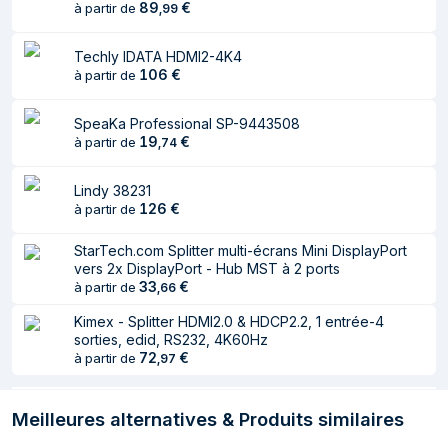
89
€
AC
à partir de
,
99
Courant d'entrée
2 A
Techly IDATA HDMI2-4K4
106
€
à partir de
Caractéristiques
SpeaKa Professional SP-9443508
Résolution
3840 x 2160 pixels
19
€
à partir de
,
74
maximale
Couleur du produit
Noir
Lindy 38231
126
€
à partir de
HDCP
Oui
StarTech.com Splitter multi-écrans Mini DisplayPort
Voyants
Énergie
vers 2x DisplayPort - Hub MST à 2 ports
33
€
à partir de
,
66
Kimex - Splitter HDMI2.0 & HDCP2.2, 1 entrée-4
sorties, edid, RS232, 4K60Hz
72
€
à partir de
,
97
Meilleures alternatives & Produits similaires