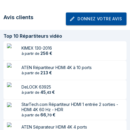
Adaptateur secteur
Oui
fourni
Avis clients
DONNEZ VOTRE AVIS
Connectivité
Top
10
Répartiteurs vidéo
Quantité de ports
3
vidéo
KIMEX 130-2016
256
€
à partir de
Port vidéo
DisplayPort
Sortie Vidéo
2x DisplayPort
ATEN Répartiteur HDMI 4K à 10 ports
213
€
à partir de
Entrée DC
Oui
DeLOCK 63925
Poids et dimensions
45
€
à partir de
,
43
Dimensions (LxPxH)
60 x 70 x 20 mm
StarTech.com Répartiteur HDMI 1 entrée 2 sorties -
HDMI 4K 60 Hz - HDR
Puissance
66
€
à partir de
,
70
Tension d'entrée
5 V
ATEN Séparateur HDMI 4K 4 ports