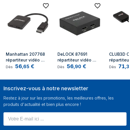
Manhattan 207768 
DeLOCK 87691 
CLUB3D C
répartiteur vidéo 
répartiteur vidéo 
répartiteur
56
€
56
€
71
DisplayPort 2x 
DisplayPort 2x 
DisplayPo
,
65
,
90
,
3
Dès
Dès
Dès
DisplayPort
DisplayPort
Inscrivez-vous à notre newsletter
Restez à jour sur les promotions, les meilleures offres, les
produits d'actualité et bien plus encore !
Votre E-mail ici ...