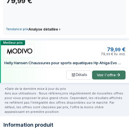
79
€
,
99
Tendance prix
Analyse détaillée
›
Comparer les prix de Baskets Helly Han
Meilleur prix
79
€
,
99
79
€
liv. incl.
,
99
Helly Hansen Chaussures pour sports aquatiques Hp Ahiga Evo 5 11937 Noir
Détails
Voir l'offre
*Date de la dernière mise à jour du prix
Avis aux utilisateurs : Nous référençons régulièrement de nouvelles offres
pour vous proposer le plus grand choix. Cependant, les résultats affichés
ne reflètent pas l'intégralité des offres disponibles sur le marché. Par
défaut, les offres sont classées par prix, l'offre la moins chère
apparaissant en première position.
Information produit