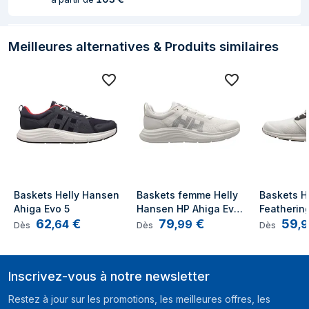
Meilleures alternatives & Produits similaires
Baskets Helly Hansen 
Baskets femme Helly 
Baskets H
Ahiga Evo 5
Hansen HP Ahiga Evo 
Featherin
62
€
79
€
59
5
,
64
,
99
,
9
Dès
Dès
Dès
Inscrivez-vous à notre newsletter
Restez à jour sur les promotions, les meilleures offres, les