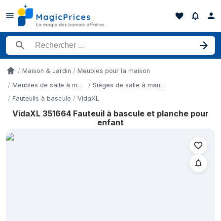
Rechercher un produit
Maison & Jardin
Meubles pour la maison
Accueil
Meubles de salle à manger
Sièges de salle à manger
Fauteuils à bascule
VidaXL
VidaXL 351664 Fauteuil à bascule et planche pour
Historique des prix de VidaXL 351664 Fauteuil à bascule et plan
enfant
Date
8 mai 2026
10 mai 2026
12 mai 2026
14 mai 2026
16 mai 2026
18 mai 2026
20 mai 2026