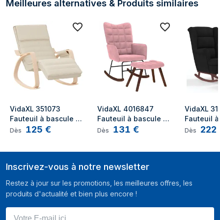
Meilleures alternatives & Produits similaires
VidaXL 351073 
VidaXL 4016847 
VidaXL 31
Fauteuil à bascule et 
Fauteuil à bascule et 
Fauteuil à
125
€
131
€
222
planche pour enfant
planche pour enfant
planche p
Dès
Dès
Dès
Inscrivez-vous à notre newsletter
Restez à jour sur les promotions, les meilleures offres, les
produits d'actualité et bien plus encore !
Votre E-mail ici ...