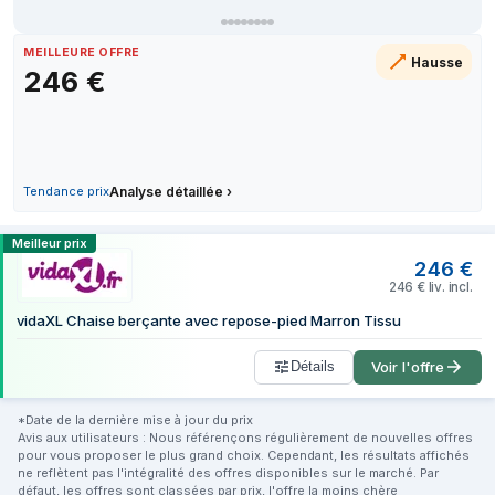
25 mai 2026
28 mai 2026
MEILLEURE OFFRE
Hausse
246
€
3 juin 2026
14 juin 2026
25 juin 2026
28 juillet 2026
6 août 2026
Tendance prix
Analyse détaillée
›
Comparer les prix de VidaXL 351664 Faut
Meilleur prix
246
€
246
€
liv. incl.
vidaXL Chaise berçante avec repose-pied Marron Tissu
Détails
Voir l'offre
*Date de la dernière mise à jour du prix
Avis aux utilisateurs : Nous référençons régulièrement de nouvelles offres
pour vous proposer le plus grand choix. Cependant, les résultats affichés
ne reflètent pas l'intégralité des offres disponibles sur le marché. Par
défaut, les offres sont classées par prix, l'offre la moins chère