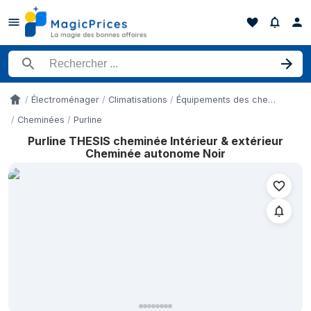
Rechercher un produit
Électroménager
Climatisations
Équipements des cheminées
Accueil
Cheminées
Purline
Purline THESIS cheminée Intérieur & extérieur
Historique des prix de Purline THESIS cheminée Intérieur & ext
Cheminée autonome Noir
Date
9 mai 2026
23 mai 2026
7 juin 2026
13 juin 2026
15 juin 2026
17 juin 2026
20 juin 2026
24 juin 2026