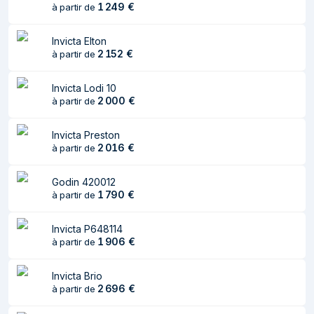
1 249
€
à partir de
Type de cheminée
Fermé
Invicta Elton
Couleur du produit
Noir
2 152
€
à partir de
Installation prise en
Intérieur & extérieur
Invicta Lodi 10
charge
2 000
€
à partir de
Forme
Rectangulaire
Invicta Preston
Capacité du
1 L
2 016
€
à partir de
réservoir de
carburant
Godin 420012
1 790
€
à partir de
Matériau du
Acier inoxydable
boîtier/corps
Invicta P648114
1 906
€
à partir de
Invicta Brio
2 696
€
à partir de