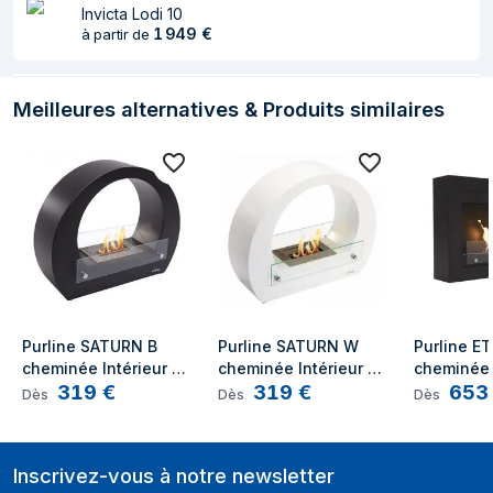
Invicta Lodi 10
1 949
€
à partir de
Meilleures alternatives & Produits similaires
Purline SATURN B 
Purline SATURN W 
Purline ET
cheminée Intérieur & 
cheminée Intérieur & 
cheminée I
319
€
319
€
653
extérieur Cheminée 
extérieur Cheminée 
Cheminée
Dès
Dès
Dès
autonome Noir
autonome Blanc
Éthanol No
Inscrivez-vous à notre newsletter