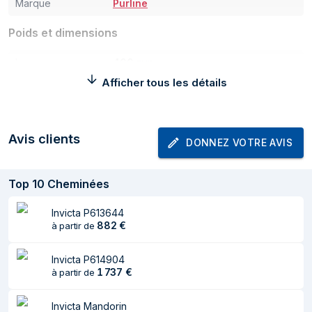
Marque
Purline
Poids et dimensions
Largeur
400 mm
Afficher tous les détails
Profondeur
270 mm
Hauteur
500 mm
Avis clients
Poids
16 kg
DONNEZ VOTRE AVIS
Puissance
Top
10
Cheminées
Alimentation de
1500 W
chauffage (max)
Invicta P613644
882
€
à partir de
Puissance de
1500 W
chauffe
Invicta P614904
1 737
€
à partir de
Caractéristiques
Invicta Mandorin
Type
Cheminée autonome