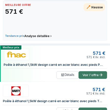
27 juin 2026
MEILLEURE OFFRE
Hausse
571
€
30 juin 2026
5 juillet 2026
12 juillet 2026
27 juillet 2026
2 août 2026
Tendance prix
Analyse détaillée
›
Comparer les prix de Purline THESIS ch
Meilleur prix
571
€
571
€
liv. incl.
Poêle à éthanol 1,5kW design carré en acier blanc avec pieds PURLINE THESIS 46x58x30 cm
Détails
Voir l'offre
571
€
571
€
liv. incl.
Poêle à éthanol 1,5kW design carré en acier blanc avec pieds THESIS 46x58x30 cm